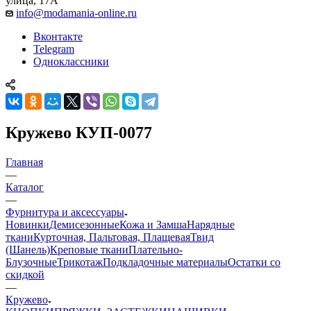
улица, 17А
info@modamania-online.ru
Вконтакте
Telegram
Одноклассники
Кружево КУП-0077
Главная
—
Каталог
—
Фурнитура и аксессуары
Новинки
Демисезонные
Кожа и Замша
Нарядные
ткани
Курточная, Пальтовая, Плащевая
Твид
(Шанель)
Креповые ткани
Плательно-
Блузочные
Трикотаж
Подкладочные материалы
Остатки со
скидкой
—
Кружево