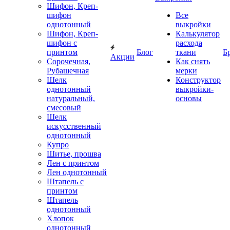
Шифон, Креп-
шифон
Все
однотонный
выкройки
Шифон, Креп-
Калькулятор
шифон с
расхода
принтом
Блог
ткани
Б
Акции
Сорочечная,
Как снять
Рубашечная
мерки
Шелк
Конструктор
однотонный
выкройки-
натуральный,
основы
смесовый
Шелк
искусственный
однотонный
Купро
Шитье, прошва
Лен с принтом
Лен однотонный
Штапель с
принтом
Штапель
однотонный
Хлопок
однотонный