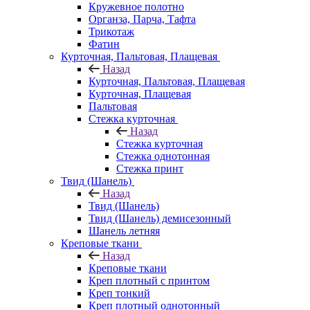
Кружевное полотно
Органза, Парча, Тафта
Трикотаж
Фатин
Курточная, Пальтовая, Плащевая
Назад
Курточная, Пальтовая, Плащевая
Курточная, Плащевая
Пальтовая
Стежка курточная
Назад
Стежка курточная
Стежка однотонная
Стежка принт
Твид (Шанель)
Назад
Твид (Шанель)
Твид (Шанель) демисезонный
Шанель летняя
Креповые ткани
Назад
Креповые ткани
Креп плотный с принтом
Креп тонкий
Креп плотный однотонный