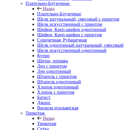
Плательно-Блузочные
Назад
Плательно-Блузочные
Шелк натуральный, смесовый с принтом
Шелк искусственный с принтом
Шифон, Креп-шифон однотонный
Шифон, Креп-шифон с принтом
Сорочечная, Рубашечная
Шелк однотонный натуральный, смесовый
Шелк искусственный однотонный
Купро
Шитье, прошва
Лен с принтом
Лен однотонный
Штапель с принтом
Штапель однотонный
Хлопок однотонный
Хлопок с принтом
Батист
Джинс
Вискоза итальянская
Трикотаж
Назад
Трикотаж
Сетка