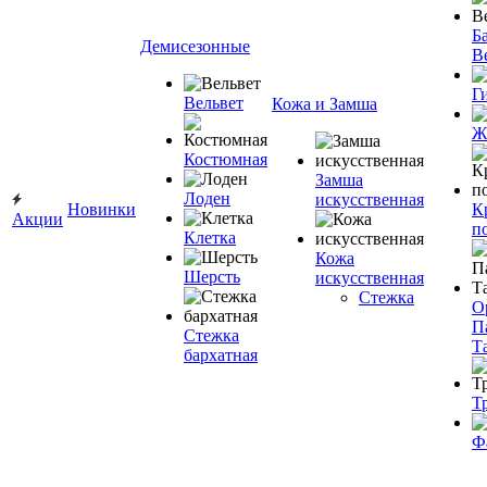
Ба
Демисезонные
В
Г
Вельвет
Кожа и Замша
Ж
Костюмная
Замша
Лоден
искусственная
Новинки
К
Акции
п
Клетка
Кожа
Шерсть
искусственная
Стежка
О
П
Стежка
Т
бархатная
Т
Ф