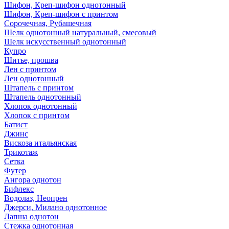
Шифон, Креп-шифон однотонный
Шифон, Креп-шифон с принтом
Сорочечная, Рубашечная
Шелк однотонный натуральный, смесовый
Шелк искусственный однотонный
Купро
Шитье, прошва
Лен с принтом
Лен однотонный
Штапель с принтом
Штапель однотонный
Хлопок однотонный
Хлопок с принтом
Батист
Джинс
Вискоза итальянская
Трикотаж
Сетка
Футер
Ангора однотон
Бифлекс
Водолаз, Неопрен
Джерси, Милано однотонное
Лапша однотон
Стежка однотонная