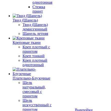
однотонная
Стежка
принт
Твид (Шанель)
Твид (Шанель)
демисезонный
Шанель летняя
Креповые ткани
Креп плотный с
принтом
Креп тонкий
Креп плотный
однотонный
Плательно-Блузочные
Шелк
натуральный,
смесовый с
принтом
Шелк
искусственный с
принтом
Выкройки