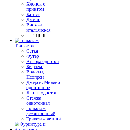
Хлопок с
принтом
Батист
Джинс
Вискоза
итальянская
+ ЕЩЕ 8
Трикотаж
Сетка
Футер
Ангора однотон
Бифлекс
Водолаз,
Неопрен
Джерси, Милано
однотонное
Лапша однотон
Стежка
однотонная
Трикотаж
демисезонный
Трикотаж летний