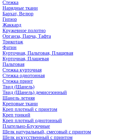
Стежка
Нарядные ткани
Бархат, Велюр
Гипюр
Жаккард
Кружевное полотно
Органза, Парча, Тафта
Трикотаж
Фатин
Курточная, Пальтовая, Плащевая
Курточная, Плащевая
Пальтовая
Стежка курточная
Стежка однотонная
Стежка принт
Твид (Шанель)
Твид (Шанель) демисезонный
Шанель летняя
Креповые ткани
Креп плотный с принтом
Креп тонкий
Креп плотный однотонный
Плательно-Блузочные
Шелк натуральный, смесовый с принтом
Шелк искусственный с принтом