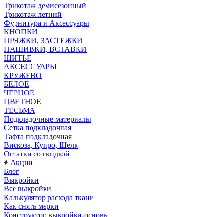
Трикотаж демисезонный
Трикотаж летний
Фурнитура и Аксессуары
КНОПКИ
ПРЯЖКИ, ЗАСТЕЖКИ
НАШИВКИ, ВСТАВКИ
ШИТЬЕ
АКСЕССУАРЫ
КРУЖЕВО
БЕЛОЕ
ЧЕРНОЕ
ЦВЕТНОЕ
ТЕСЬМА
Подкладочные материалы
Сетка подкладочная
Тафта подкладочная
Вискоза, Купро, Шелк
Остатки со скидкой
Акции
Блог
Выкройки
Все выкройки
Калькулятор расхода ткани
Как снять мерки
Конструктор выкройки-основы