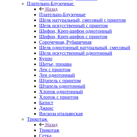
Плательно-Блузочные
Назад
Плательно-Блузочные
Шелк натуральный, смесовый с принтом
Шелк искусственный с принтом
Шифон, Креп-шифон однотонный
Шифон, Креп-шифон с принтом
Сорочечная, Рубашечная
Шелк однотонный натуральный, смесовый
Шелк искусственный однотонный
Купро
Шитье, прошва
Лен с принтом
Лен однотонный
Штапель с принтом
Штапель однотонный
Хлопок однотонный
Хлопок с принтом
Батист
Джинс
Вискоза итальянская
Трикотаж
Назад
Трикотаж
Сетка