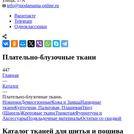
улица, 17А
info@modamania-online.ru
Вконтакте
Telegram
Одноклассники
Плательно-блузочные ткани
447
Главная
—
Каталог
—
Плательно-блузочные ткани
Новинки
Демисезонные
Кожа и Замша
Нарядные
ткани
Курточная, Пальтовая, Плащевая
Твид
(Шанель)
Креповые ткани
Трикотаж
Фурнитура и
Аксессуары
Подкладочные материалы
Остатки со скидкой
Каталог тканей для шитья и пошива