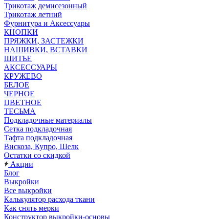
Трикотаж демисезонный
Трикотаж летний
Фурнитура и Аксессуары
КНОПКИ
ПРЯЖКИ, ЗАСТЕЖКИ
НАШИВКИ, ВСТАВКИ
ШИТЬЕ
АКСЕССУАРЫ
КРУЖЕВО
БЕЛОЕ
ЧЕРНОЕ
ЦВЕТНОЕ
ТЕСЬМА
Подкладочные материалы
Сетка подкладочная
Тафта подкладочная
Вискоза, Купро, Шелк
Остатки со скидкой
Акции
Блог
Выкройки
Все выкройки
Калькулятор расхода ткани
Как снять мерки
Конструктор выкройки-основы