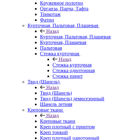
Кружевное полотно
Органза, Парча, Тафта
Трикотаж
Фатин
Курточная, Пальтовая, Плащевая
Назад
Курточная, Пальтовая, Плащевая
Курточная, Плащевая
Пальтовая
Стежка курточная
Назад
Стежка курточная
Стежка однотонная
Стежка принт
Твид (Шанель)
Назад
Твид (Шанель)
Твид (Шанель) демисезонный
Шанель летняя
Креповые ткани
Назад
Креповые ткани
Креп плотный с принтом
Креп тонкий
Креп плотный однотонный