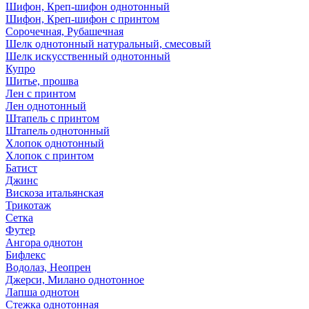
Шифон, Креп-шифон однотонный
Шифон, Креп-шифон с принтом
Сорочечная, Рубашечная
Шелк однотонный натуральный, смесовый
Шелк искусственный однотонный
Купро
Шитье, прошва
Лен с принтом
Лен однотонный
Штапель с принтом
Штапель однотонный
Хлопок однотонный
Хлопок с принтом
Батист
Джинс
Вискоза итальянская
Трикотаж
Сетка
Футер
Ангора однотон
Бифлекс
Водолаз, Неопрен
Джерси, Милано однотонное
Лапша однотон
Стежка однотонная