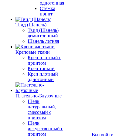
однотонная
Стежка
принт
Твид (Шанель)
Твид (Шанель)
демисезонный
Шанель летняя
Креповые ткани
Креп плотный с
принтом
Креп тонкий
Креп плотный
однотонный
Плательно-Блузочные
Шелк
натуральный,
смесовый с
принтом
Шелк
искусственный с
принтом
Выкройки