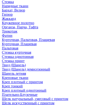
Стежка
Нарядные ткани
Бархат, Велюр
Гипюр
Жаккард
Кружевное полотно
Органза, Парча, Тафта
Трикотаж
Фатин
Курточная, Пальтовая, Плащевая
Курточная, Плащевая
Пальтовая
Стежка курточная
Стежка однотонная
Стежка принт
Твид (Шанель)
Твид (Шанель) демисезонный
Шанель летняя
Креповые ткани
Креп плотный с принтом
Креп тонкий
Креп плотный однотонный
Плательно-Блузочные
Шелк натуральный, смесовый с принтом
Шелк искусственный с принтом