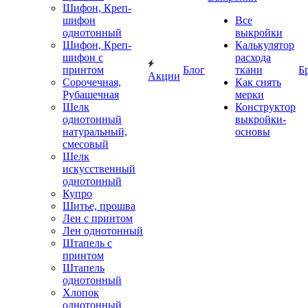
Шифон, Креп-
шифон
Все
однотонный
выкройки
Шифон, Креп-
Калькулятор
шифон с
расхода
принтом
Блог
ткани
Б
Акции
Сорочечная,
Как снять
Рубашечная
мерки
Шелк
Конструктор
однотонный
выкройки-
натуральный,
основы
смесовый
Шелк
искусственный
однотонный
Купро
Шитье, прошва
Лен с принтом
Лен однотонный
Штапель с
принтом
Штапель
однотонный
Хлопок
однотонный