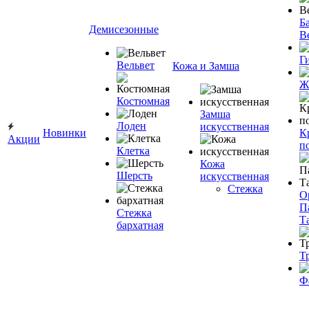
Ба
Демисезонные
В
Г
Вельвет
Кожа и Замша
Ж
Костюмная
Замша
Лоден
искусственная
Новинки
К
Акции
п
Клетка
Кожа
Шерсть
искусственная
Стежка
О
П
Стежка
Т
бархатная
Т
Ф