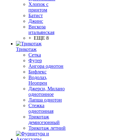
Хлопок с
принтом
Батист
Джинс
Вискоза
итальянская
+ ЕЩЕ 8
Трикотаж
Сетка
Футер
Ангора однотон
Бифлекс
Водолаз,
Неопрен
Джерси, Милано
однотонное
Лапша однотон
Стежка
однотонная
Трикотаж
демисезонный
Трикотаж летний