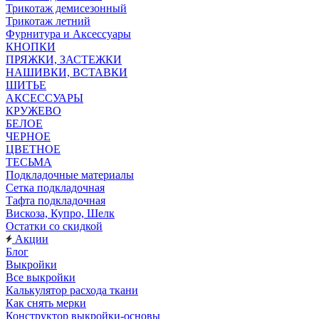
Трикотаж демисезонный
Трикотаж летний
Фурнитура и Аксессуары
КНОПКИ
ПРЯЖКИ, ЗАСТЕЖКИ
НАШИВКИ, ВСТАВКИ
ШИТЬЕ
АКСЕССУАРЫ
КРУЖЕВО
БЕЛОЕ
ЧЕРНОЕ
ЦВЕТНОЕ
ТЕСЬМА
Подкладочные материалы
Сетка подкладочная
Тафта подкладочная
Вискоза, Купро, Шелк
Остатки со скидкой
Акции
Блог
Выкройки
Все выкройки
Калькулятор расхода ткани
Как снять мерки
Конструктор выкройки-основы