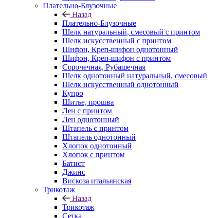
Плательно-Блузочные
Назад
Плательно-Блузочные
Шелк натуральный, смесовый с принтом
Шелк искусственный с принтом
Шифон, Креп-шифон однотонный
Шифон, Креп-шифон с принтом
Сорочечная, Рубашечная
Шелк однотонный натуральный, смесовый
Шелк искусственный однотонный
Купро
Шитье, прошва
Лен с принтом
Лен однотонный
Штапель с принтом
Штапель однотонный
Хлопок однотонный
Хлопок с принтом
Батист
Джинс
Вискоза итальянская
Трикотаж
Назад
Трикотаж
Сетка