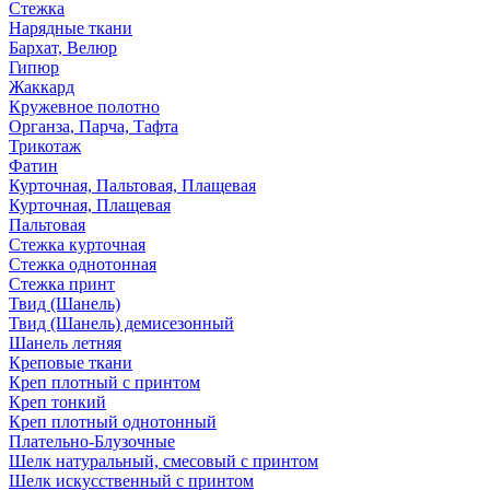
Стежка
Нарядные ткани
Бархат, Велюр
Гипюр
Жаккард
Кружевное полотно
Органза, Парча, Тафта
Трикотаж
Фатин
Курточная, Пальтовая, Плащевая
Курточная, Плащевая
Пальтовая
Стежка курточная
Стежка однотонная
Стежка принт
Твид (Шанель)
Твид (Шанель) демисезонный
Шанель летняя
Креповые ткани
Креп плотный с принтом
Креп тонкий
Креп плотный однотонный
Плательно-Блузочные
Шелк натуральный, смесовый с принтом
Шелк искусственный с принтом