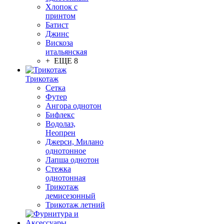
Хлопок с
принтом
Батист
Джинс
Вискоза
итальянская
+ ЕЩЕ 8
Трикотаж
Сетка
Футер
Ангора однотон
Бифлекс
Водолаз,
Неопрен
Джерси, Милано
однотонное
Лапша однотон
Стежка
однотонная
Трикотаж
демисезонный
Трикотаж летний