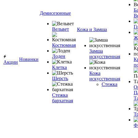
Ба
Демисезонные
В
Г
Вельвет
Кожа и Замша
Ж
Костюмная
Замша
Лоден
искусственная
Новинки
К
Акции
п
Клетка
Кожа
Шерсть
искусственная
Стежка
О
П
Стежка
Т
бархатная
Т
Ф