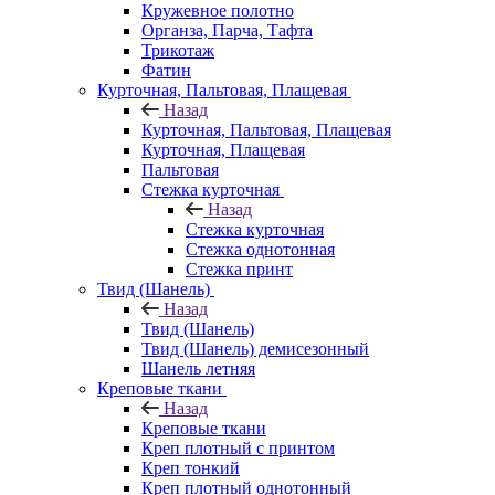
Кружевное полотно
Органза, Парча, Тафта
Трикотаж
Фатин
Курточная, Пальтовая, Плащевая
Назад
Курточная, Пальтовая, Плащевая
Курточная, Плащевая
Пальтовая
Стежка курточная
Назад
Стежка курточная
Стежка однотонная
Стежка принт
Твид (Шанель)
Назад
Твид (Шанель)
Твид (Шанель) демисезонный
Шанель летняя
Креповые ткани
Назад
Креповые ткани
Креп плотный с принтом
Креп тонкий
Креп плотный однотонный