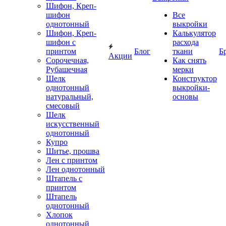
Шифон, Креп-
шифон
Все
однотонный
выкройки
Шифон, Креп-
Калькулятор
шифон с
расхода
принтом
Блог
ткани
Б
Акции
Сорочечная,
Как снять
Рубашечная
мерки
Шелк
Конструктор
однотонный
выкройки-
натуральный,
основы
смесовый
Шелк
искусственный
однотонный
Купро
Шитье, прошва
Лен с принтом
Лен однотонный
Штапель с
принтом
Штапель
однотонный
Хлопок
однотонный