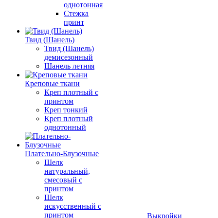
однотонная
Стежка
принт
Твид (Шанель)
Твид (Шанель)
демисезонный
Шанель летняя
Креповые ткани
Креп плотный с
принтом
Креп тонкий
Креп плотный
однотонный
Плательно-Блузочные
Шелк
натуральный,
смесовый с
принтом
Шелк
искусственный с
принтом
Выкройки