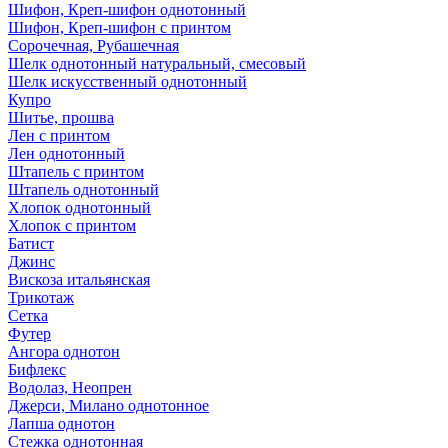
Шифон, Креп-шифон однотонный
Шифон, Креп-шифон с принтом
Сорочечная, Рубашечная
Шелк однотонный натуральный, смесовый
Шелк искусственный однотонный
Купро
Шитье, прошва
Лен с принтом
Лен однотонный
Штапель с принтом
Штапель однотонный
Хлопок однотонный
Хлопок с принтом
Батист
Джинс
Вискоза итальянская
Трикотаж
Сетка
Футер
Ангора однотон
Бифлекс
Водолаз, Неопрен
Джерси, Милано однотонное
Лапша однотон
Стежка однотонная