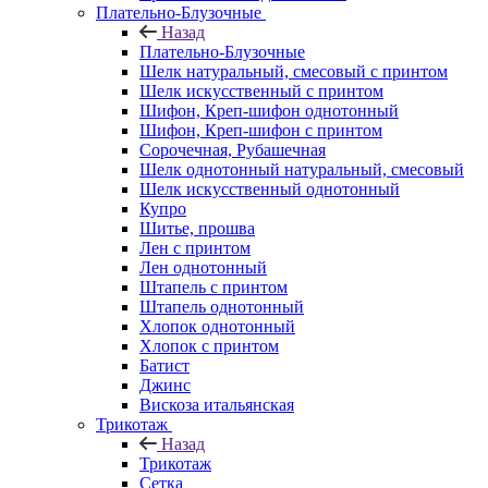
Плательно-Блузочные
Назад
Плательно-Блузочные
Шелк натуральный, смесовый с принтом
Шелк искусственный с принтом
Шифон, Креп-шифон однотонный
Шифон, Креп-шифон с принтом
Сорочечная, Рубашечная
Шелк однотонный натуральный, смесовый
Шелк искусственный однотонный
Купро
Шитье, прошва
Лен с принтом
Лен однотонный
Штапель с принтом
Штапель однотонный
Хлопок однотонный
Хлопок с принтом
Батист
Джинс
Вискоза итальянская
Трикотаж
Назад
Трикотаж
Сетка