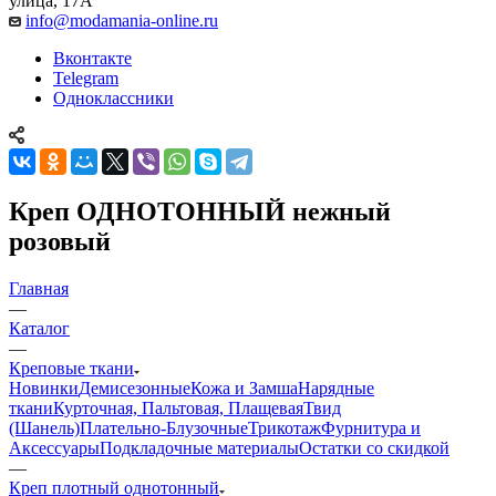
улица, 17А
info@modamania-online.ru
Вконтакте
Telegram
Одноклассники
Креп ОДНОТОННЫЙ нежный
розовый
Главная
—
Каталог
—
Креповые ткани
Новинки
Демисезонные
Кожа и Замша
Нарядные
ткани
Курточная, Пальтовая, Плащевая
Твид
(Шанель)
Плательно-Блузочные
Трикотаж
Фурнитура и
Аксессуары
Подкладочные материалы
Остатки со скидкой
—
Креп плотный однотонный