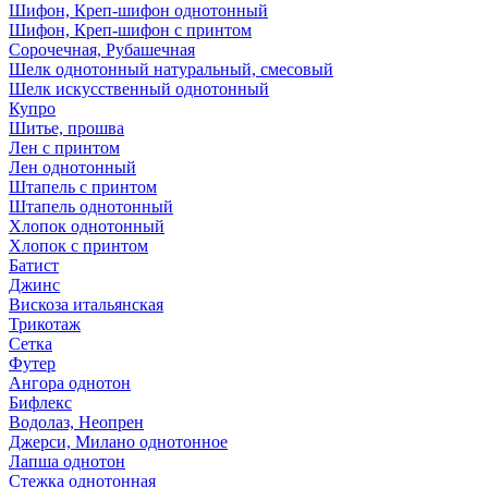
Шифон, Креп-шифон однотонный
Шифон, Креп-шифон с принтом
Сорочечная, Рубашечная
Шелк однотонный натуральный, смесовый
Шелк искусственный однотонный
Купро
Шитье, прошва
Лен с принтом
Лен однотонный
Штапель с принтом
Штапель однотонный
Хлопок однотонный
Хлопок с принтом
Батист
Джинс
Вискоза итальянская
Трикотаж
Сетка
Футер
Ангора однотон
Бифлекс
Водолаз, Неопрен
Джерси, Милано однотонное
Лапша однотон
Стежка однотонная