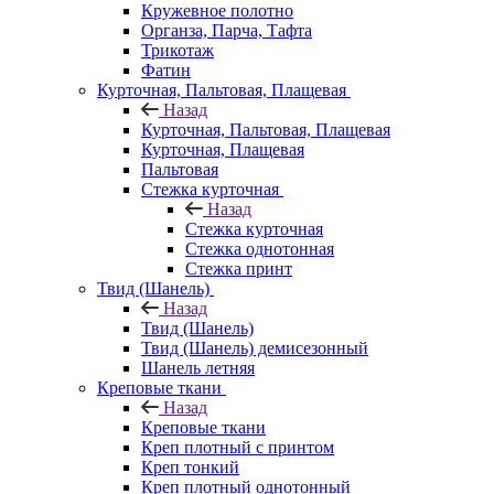
Кружевное полотно
Органза, Парча, Тафта
Трикотаж
Фатин
Курточная, Пальтовая, Плащевая
Назад
Курточная, Пальтовая, Плащевая
Курточная, Плащевая
Пальтовая
Стежка курточная
Назад
Стежка курточная
Стежка однотонная
Стежка принт
Твид (Шанель)
Назад
Твид (Шанель)
Твид (Шанель) демисезонный
Шанель летняя
Креповые ткани
Назад
Креповые ткани
Креп плотный с принтом
Креп тонкий
Креп плотный однотонный