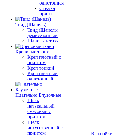
однотонная
Стежка
принт
Твид (Шанель)
Твид (Шанель)
демисезонный
Шанель летняя
Креповые ткани
Креп плотный с
принтом
Креп тонкий
Креп плотный
однотонный
Плательно-Блузочные
Шелк
натуральный,
смесовый с
принтом
Шелк
искусственный с
принтом
Выкройки