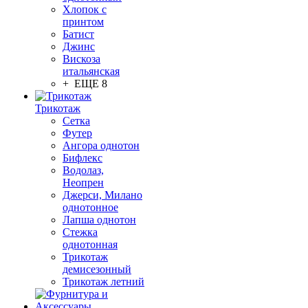
Хлопок с
принтом
Батист
Джинс
Вискоза
итальянская
+ ЕЩЕ 8
Трикотаж
Сетка
Футер
Ангора однотон
Бифлекс
Водолаз,
Неопрен
Джерси, Милано
однотонное
Лапша однотон
Стежка
однотонная
Трикотаж
демисезонный
Трикотаж летний