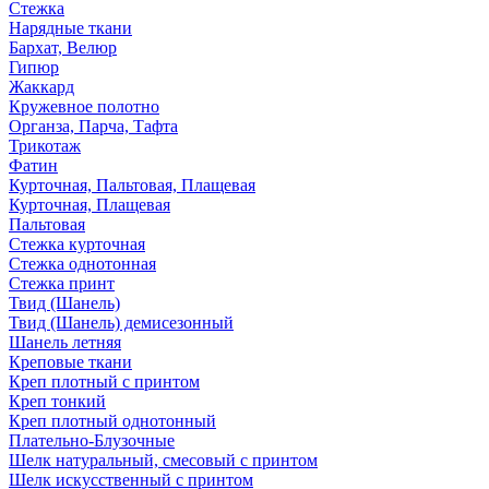
Стежка
Нарядные ткани
Бархат, Велюр
Гипюр
Жаккард
Кружевное полотно
Органза, Парча, Тафта
Трикотаж
Фатин
Курточная, Пальтовая, Плащевая
Курточная, Плащевая
Пальтовая
Стежка курточная
Стежка однотонная
Стежка принт
Твид (Шанель)
Твид (Шанель) демисезонный
Шанель летняя
Креповые ткани
Креп плотный с принтом
Креп тонкий
Креп плотный однотонный
Плательно-Блузочные
Шелк натуральный, смесовый с принтом
Шелк искусственный с принтом