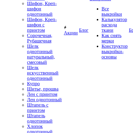
Шифон, Креп-
шифон
Все
однотонный
выкройки
Шифон, Креп-
Калькулятор
шифон с
расхода
принтом
Блог
ткани
Б
Акции
Сорочечная,
Как снять
Рубашечная
мерки
Шелк
Конструктор
однотонный
выкройки-
натуральный,
основы
смесовый
Шелк
искусственный
однотонный
Купро
Шитье, прошва
Лен с принтом
Лен однотонный
Штапель с
принтом
Штапель
однотонный
Хлопок
однотонный