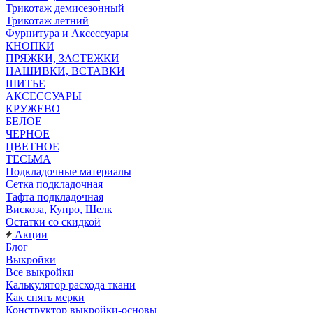
Трикотаж демисезонный
Трикотаж летний
Фурнитура и Аксессуары
КНОПКИ
ПРЯЖКИ, ЗАСТЕЖКИ
НАШИВКИ, ВСТАВКИ
ШИТЬЕ
АКСЕССУАРЫ
КРУЖЕВО
БЕЛОЕ
ЧЕРНОЕ
ЦВЕТНОЕ
ТЕСЬМА
Подкладочные материалы
Сетка подкладочная
Тафта подкладочная
Вискоза, Купро, Шелк
Остатки со скидкой
Акции
Блог
Выкройки
Все выкройки
Калькулятор расхода ткани
Как снять мерки
Конструктор выкройки-основы