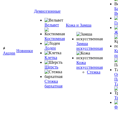
Ба
Демисезонные
В
Г
Вельвет
Кожа и Замша
Ж
Костюмная
Замша
Лоден
искусственная
Новинки
К
Акции
п
Клетка
Кожа
Шерсть
искусственная
Стежка
О
П
Стежка
Т
бархатная
Т
Ф