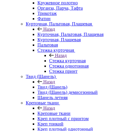
Кружевное полотно
Органза, Парча, Тафта
Трикотаж
Фатин
Курточная, Пальтовая, Плащевая
Назад
Курточная, Пальтовая, Плащевая
Курточная, Плащевая
Пальтовая
Стежка курточная
Назад
Стежка курточная
Стежка однотонная
Стежка принт
Твид (Шанель)
Назад
Твид (Шанель)
Твид (Шанель) демисезонный
Шанель летняя
Креповые ткани
Назад
Креповые ткани
Креп плотный с принтом
Креп тонкий
Креп плотный однотонный