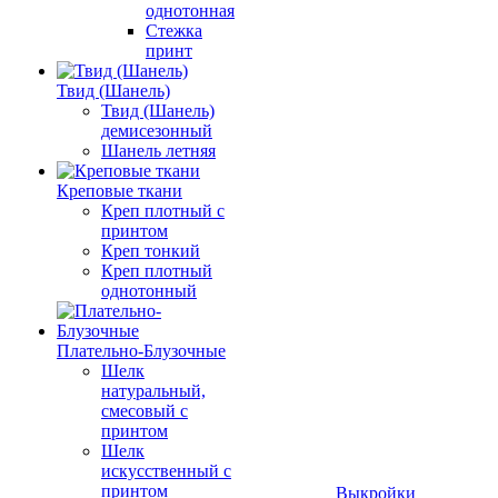
однотонная
Стежка
принт
Твид (Шанель)
Твид (Шанель)
демисезонный
Шанель летняя
Креповые ткани
Креп плотный с
принтом
Креп тонкий
Креп плотный
однотонный
Плательно-Блузочные
Шелк
натуральный,
смесовый с
принтом
Шелк
искусственный с
принтом
Выкройки