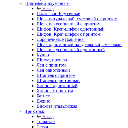
Плательно-Блузочные
Назад
Плательно-Блузочные
Шелк натуральный, смесовый с принтом
Шелк искусственный с принтом
Шифон, Креп-шифон однотонный
Шифон, Креп-шифон с принтом
Сорочечная, Рубашечная
Шелк однотонный натуральный, смесовый
Шелк искусственный однотонный
Купро
Шитье, прошва
Лен с принтом
Лен однотонный
Штапель с принтом
Штапель однотонный
Хлопок однотонный
Хлопок с принтом
Батист
Джинс
Вискоза итальянская
Трикотаж
Назад
Трикотаж
Сетка