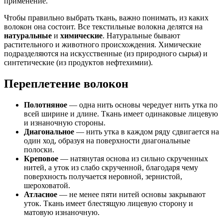
применение.
Чтобы правильно выбрать ткань, важно понимать, из каких
волокон она состоит. Все текстильные волокна делятся на
натуральные
и
химические
. Натуральные бывают
растительного и животного происхождения. Химические
подразделяются на искусственные (из природного сырья) и
синтетические (из продуктов нефтехимии).
Переплетение волокон
Полотняное
— одна нить основы чередует нить утка по
всей ширине и длине. Ткань имеет одинаковые лицевую
и изнаночную стороны.
Диагональное
— нить утка в каждом ряду сдвигается на
один ход, образуя на поверхности диагональные
полоски.
Креповое
— натянутая основа из сильно скрученных
нитей, а уток из слабо скрученной, благодаря чему
поверхность получается неровной, зернистой,
шероховатой.
Атласное
— не менее пяти нитей основы закрывают
уток. Ткань имеет блестящую лицевую сторону и
матовую изнаночную.