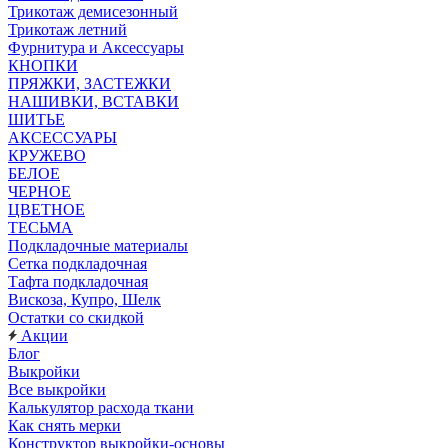
Трикотаж демисезонный
Трикотаж летний
Фурнитура и Аксессуары
КНОПКИ
ПРЯЖКИ, ЗАСТЕЖКИ
НАШИВКИ, ВСТАВКИ
ШИТЬЕ
АКСЕССУАРЫ
КРУЖЕВО
БЕЛОЕ
ЧЕРНОЕ
ЦВЕТНОЕ
ТЕСЬМА
Подкладочные материалы
Сетка подкладочная
Тафта подкладочная
Вискоза, Купро, Шелк
Остатки со скидкой
Акции
Блог
Выкройки
Все выкройки
Калькулятор расхода ткани
Как снять мерки
Конструктор выкройки-основы