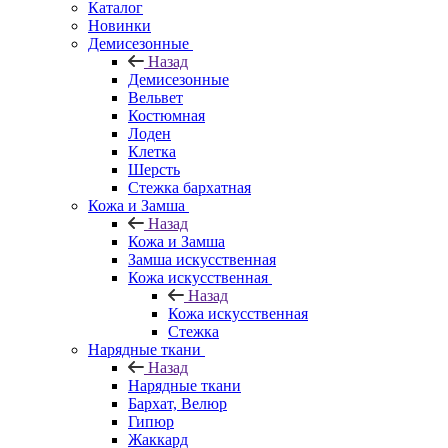
Каталог
Новинки
Демисезонные
Назад
Демисезонные
Вельвет
Костюмная
Лоден
Клетка
Шерсть
Стежка бархатная
Кожа и Замша
Назад
Кожа и Замша
Замша искусственная
Кожа искусственная
Назад
Кожа искусственная
Стежка
Нарядные ткани
Назад
Нарядные ткани
Бархат, Велюр
Гипюр
Жаккард