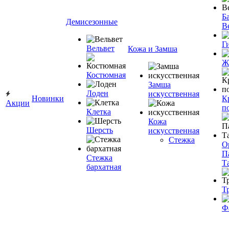
Ба
Демисезонные
В
Г
Вельвет
Кожа и Замша
Ж
Костюмная
Замша
Лоден
искусственная
Новинки
К
Акции
п
Клетка
Кожа
Шерсть
искусственная
Стежка
О
П
Стежка
Т
бархатная
Т
Ф