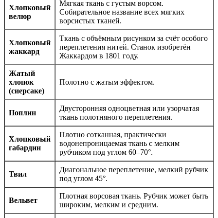
Мягкая ткань с густым ворсом.
Хлопковый
Собирательное название всех мягких
велюр
ворсистых тканей.
Ткань с объёмным рисунком за счёт особого
Хлопковый
переплетения нитей. Станок изобретён
жаккард
Жаккардом в 1801 году.
Жатый
хлопок
Полотно с жатым эффектом.
(сиерсаке)
Двусторонняя одноцветная или узорчатая
Поплин
ткань полотняного переплетения.
Плотно сотканная, практически
Хлопковый
водонепроницаемая ткань с мелким
габардин
рубчиком под углом 60–70°.
Диагональное переплетение, мелкий рубчик
Твил
под углом 45°.
Плотная ворсовая ткань. Рубчик может быть
Вельвет
широким, мелким и средним.