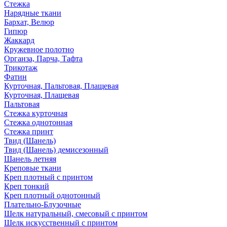
Стежка
Нарядные ткани
Бархат, Велюр
Гипюр
Жаккард
Кружевное полотно
Органза, Парча, Тафта
Трикотаж
Фатин
Курточная, Пальтовая, Плащевая
Курточная, Плащевая
Пальтовая
Стежка курточная
Стежка однотонная
Стежка принт
Твид (Шанель)
Твид (Шанель) демисезонный
Шанель летняя
Креповые ткани
Креп плотный с принтом
Креп тонкий
Креп плотный однотонный
Плательно-Блузочные
Шелк натуральный, смесовый с принтом
Шелк искусственный с принтом