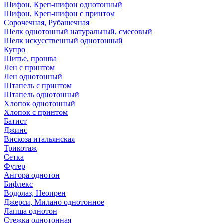
Шифон, Креп-шифон однотонный
Шифон, Креп-шифон с принтом
Сорочечная, Рубашечная
Шелк однотонный натуральный, смесовый
Шелк искусственный однотонный
Купро
Шитье, прошва
Лен с принтом
Лен однотонный
Штапель с принтом
Штапель однотонный
Хлопок однотонный
Хлопок с принтом
Батист
Джинс
Вискоза итальянская
Трикотаж
Сетка
Футер
Ангора однотон
Бифлекс
Водолаз, Неопрен
Джерси, Милано однотонное
Лапша однотон
Стежка однотонная