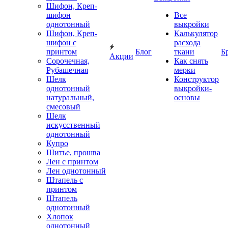
Шифон, Креп-
шифон
Все
однотонный
выкройки
Шифон, Креп-
Калькулятор
шифон с
расхода
принтом
Блог
ткани
Б
Акции
Сорочечная,
Как снять
Рубашечная
мерки
Шелк
Конструктор
однотонный
выкройки-
натуральный,
основы
смесовый
Шелк
искусственный
однотонный
Купро
Шитье, прошва
Лен с принтом
Лен однотонный
Штапель с
принтом
Штапель
однотонный
Хлопок
однотонный