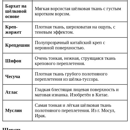
Бархат на
Мягкая ворсистая шёлковая ткань с густым
шёлковой
коротким ворсом.
основе
Креп-
Плотная ткань, шероховатая на ощупь, с
жоржет
теневым эффектом.
Полупрозрачный китайский креп с
Крепдешин
неровной поверхностью.
Очень тонкая, нежная, струящаяся ткань
Шифон
крепового переплетения.
Плотная ткань грубого полотняного
Чесуча
переплетения из шёлка-туссора.
Гладкая блестящая лицевая поверхность и
Атлас
матовая изнанка. Изобретён в Китае.
Самая тонкая и лёгкая шёлковая ткань
Муслин
полотняного переплетения. Из г. Мосул,
Ирак.
Шерсть