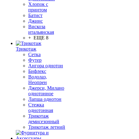
Хлопок с
принтом
Батист
Джинс
Вискоза
итальянская
+ ЕЩЕ 8
Трикотаж
Сетка
Футер
Ангора однотон
Бифлекс
Водолаз,
Неопрен
Джерси, Милано
однотонное
Лапша однотон
Стежка
однотонная
Трикотаж
демисезонный
Трикотаж летний