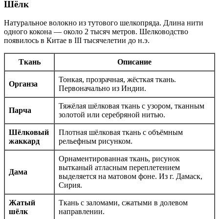
Шёлк
Натуральное волокно из тутового шелкопряда. Длина нити
одного кокона — около 2 тысяч метров. Шелководство
появилось в Китае в III тысячелетии до н.э.
Ткань
Описание
Тонкая, прозрачная, жёсткая ткань.
Органза
Первоначально из Индии.
Тяжёлая шёлковая ткань с узором, тканным
Парча
золотой или серебряной нитью.
Шёлковый
Плотная шёлковая ткань с объёмным
жаккард
рельефным рисунком.
Орнаментированная ткань, рисунок
вытканый атласным переплетением
Дама
выделяется на матовом фоне. Из г. Дамаск,
Сирия.
Жатый
Ткань с заломами, сжатыми в долевом
шёлк
направлении.