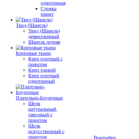
однотонная
Стежка
принт
Твид (Шанель)
Твид (Шанель)
демисезонный
Шанель летняя
Креповые ткани
Креп плотный с
принтом
Креп тонкий
Креп плотный
однотонный
Плательно-Блузочные
Шелк
натуральный,
смесовый с
принтом
Шелк
искусственный с
принтом
Выкройки