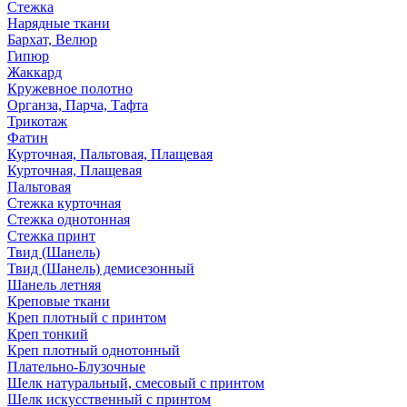
Стежка
Нарядные ткани
Бархат, Велюр
Гипюр
Жаккард
Кружевное полотно
Органза, Парча, Тафта
Трикотаж
Фатин
Курточная, Пальтовая, Плащевая
Курточная, Плащевая
Пальтовая
Стежка курточная
Стежка однотонная
Стежка принт
Твид (Шанель)
Твид (Шанель) демисезонный
Шанель летняя
Креповые ткани
Креп плотный с принтом
Креп тонкий
Креп плотный однотонный
Плательно-Блузочные
Шелк натуральный, смесовый с принтом
Шелк искусственный с принтом