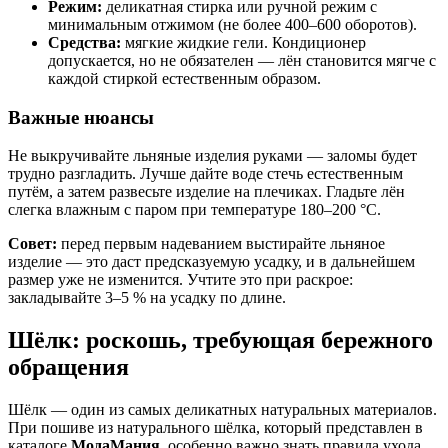
Режим:
деликатная стирка или ручной режим с
минимальным отжимом (не более 400–600 оборотов).
Средства:
мягкие жидкие гели. Кондиционер
допускается, но не обязателен — лён становится мягче с
каждой стиркой естественным образом.
Важные нюансы
Не выкручивайте льняные изделия руками — заломы будет
трудно разгладить. Лучше дайте воде стечь естественным
путём, а затем развесьте изделие на плечиках. Гладьте лён
слегка влажным с паром при температуре 180–200 °C.
Совет:
перед первым надеванием выстирайте льняное
изделие — это даст предсказуемую усадку, и в дальнейшем
размер уже не изменится. Учтите это при раскрое:
закладывайте 3–5 % на усадку по длине.
Шёлк: роскошь, требующая бережного
обращения
Шёлк — один из самых деликатных натуральных материалов.
При пошиве из натурального шёлка, который представлен в
каталоге
МодаМания
, особенно важно знать правила ухода.