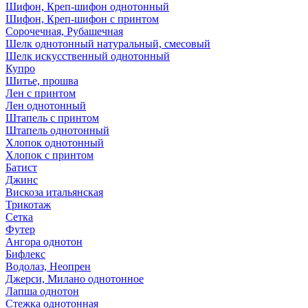
Шифон, Креп-шифон однотонный
Шифон, Креп-шифон с принтом
Сорочечная, Рубашечная
Шелк однотонный натуральный, смесовый
Шелк искусственный однотонный
Купро
Шитье, прошва
Лен с принтом
Лен однотонный
Штапель с принтом
Штапель однотонный
Хлопок однотонный
Хлопок с принтом
Батист
Джинс
Вискоза итальянская
Трикотаж
Сетка
Футер
Ангора однотон
Бифлекс
Водолаз, Неопрен
Джерси, Милано однотонное
Лапша однотон
Стежка однотонная