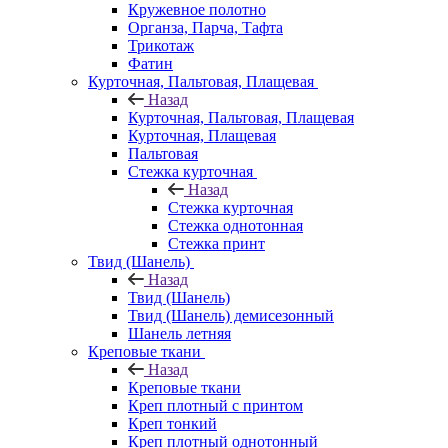
Кружевное полотно
Органза, Парча, Тафта
Трикотаж
Фатин
Курточная, Пальтовая, Плащевая
Назад
Курточная, Пальтовая, Плащевая
Курточная, Плащевая
Пальтовая
Стежка курточная
Назад
Стежка курточная
Стежка однотонная
Стежка принт
Твид (Шанель)
Назад
Твид (Шанель)
Твид (Шанель) демисезонный
Шанель летняя
Креповые ткани
Назад
Креповые ткани
Креп плотный с принтом
Креп тонкий
Креп плотный однотонный