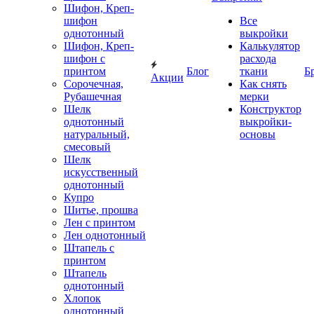
Шифон, Креп-
шифон
Все
однотонный
выкройки
Шифон, Креп-
Калькулятор
шифон с
расхода
принтом
Блог
ткани
Б
Акции
Сорочечная,
Как снять
Рубашечная
мерки
Шелк
Конструктор
однотонный
выкройки-
натуральный,
основы
смесовый
Шелк
искусственный
однотонный
Купро
Шитье, прошва
Лен с принтом
Лен однотонный
Штапель с
принтом
Штапель
однотонный
Хлопок
однотонный