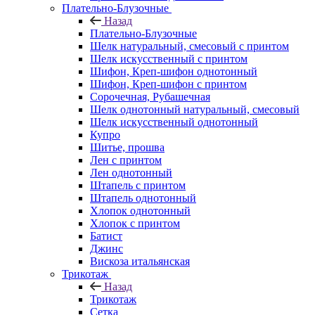
Плательно-Блузочные
Назад
Плательно-Блузочные
Шелк натуральный, смесовый с принтом
Шелк искусственный с принтом
Шифон, Креп-шифон однотонный
Шифон, Креп-шифон с принтом
Сорочечная, Рубашечная
Шелк однотонный натуральный, смесовый
Шелк искусственный однотонный
Купро
Шитье, прошва
Лен с принтом
Лен однотонный
Штапель с принтом
Штапель однотонный
Хлопок однотонный
Хлопок с принтом
Батист
Джинс
Вискоза итальянская
Трикотаж
Назад
Трикотаж
Сетка