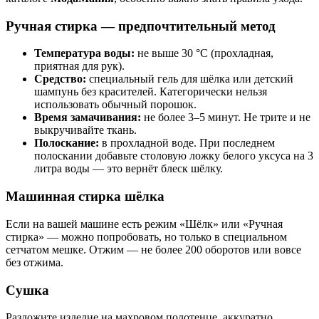
Ручная стирка — предпочтительный метод
Температура воды:
не выше 30 °C (прохладная,
приятная для рук).
Средство:
специальный гель для шёлка или детский
шампунь без красителей. Категорически нельзя
использовать обычный порошок.
Время замачивания:
не более 3–5 минут. Не трите и не
выкручивайте ткань.
Полоскание:
в прохладной воде. При последнем
полоскании добавьте столовую ложку белого уксуса на 3
литра воды — это вернёт блеск шёлку.
Машинная стирка шёлка
Если на вашей машине есть режим «Шёлк» или «Ручная
стирка» — можно попробовать, но только в специальном
сетчатом мешке. Отжим — не более 200 оборотов или вовсе
без отжима.
Сушка
Разложите изделие на махровом полотенце, аккуратно