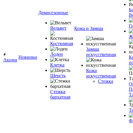
Ба
Демисезонные
В
Г
Вельвет
Кожа и Замша
Ж
Костюмная
Замша
Лоден
искусственная
Новинки
К
Акции
п
Клетка
Кожа
Шерсть
искусственная
Стежка
О
П
Стежка
Т
бархатная
Т
Ф