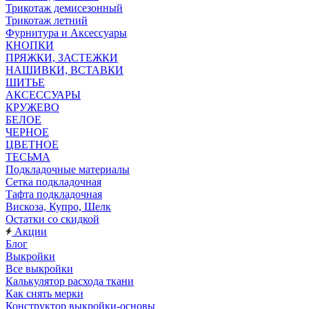
Трикотаж демисезонный
Трикотаж летний
Фурнитура и Аксессуары
КНОПКИ
ПРЯЖКИ, ЗАСТЕЖКИ
НАШИВКИ, ВСТАВКИ
ШИТЬЕ
АКСЕССУАРЫ
КРУЖЕВО
БЕЛОЕ
ЧЕРНОЕ
ЦВЕТНОЕ
ТЕСЬМА
Подкладочные материалы
Сетка подкладочная
Тафта подкладочная
Вискоза, Купро, Шелк
Остатки со скидкой
Акции
Блог
Выкройки
Все выкройки
Калькулятор расхода ткани
Как снять мерки
Конструктор выкройки-основы