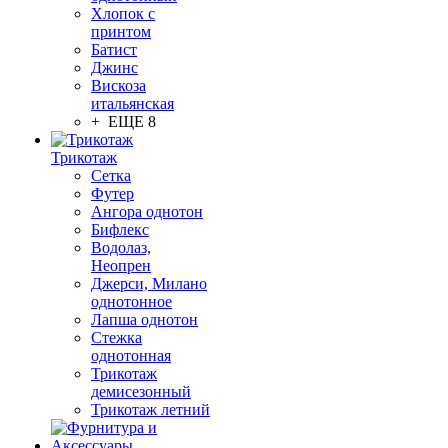
Хлопок с
принтом
Батист
Джинс
Вискоза
итальянская
+ ЕЩЕ 8
Трикотаж
Сетка
Футер
Ангора однотон
Бифлекс
Водолаз,
Неопрен
Джерси, Милано
однотонное
Лапша однотон
Стежка
однотонная
Трикотаж
демисезонный
Трикотаж летний