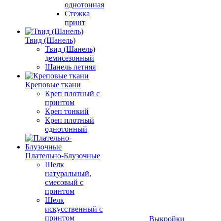
однотонная
Стежка
принт
Твид (Шанель)
Твид (Шанель)
демисезонный
Шанель летняя
Креповые ткани
Креп плотный с
принтом
Креп тонкий
Креп плотный
однотонный
Плательно-Блузочные
Шелк
натуральный,
смесовый с
принтом
Шелк
искусственный с
принтом
Выкройки