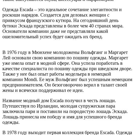
Одежда Escada – это идеальное сочетание элегантности и
роскоши нарядов. Создается для деловых женщин с
привкусом французского кутюра. На сегодняшний день
бутики Эскада представлены в более чем 40 странах мира.
Основатели компании даже не представляли какой
ошеломительный успех будет ожидать их бренд.
В 1976 году в Мюнхене молодожены Вольфганг и Маргарет
Лей основали свою компанию по пошиву одежды. Маргарет
уже имела опыт в модной сфере. Она успела поработать в
качестве специалиста по пошиву одежды при шведском дворе.
Также у нее был опыт работы модельера в немецкой
компании Mondi. Ее муж Вольфганг был успешным немецким
предпринимателем. Он безоговорочно верил в талант своей
жены и всячески поддерживал ее идеи.
Название модный дом Escada получил в честь лошади.
Путешествуя по Ирландии, молодая супружеская пара
заключила пари и поставили на породистую лошадь Эскада.
Лошадь принесла им победу и имя для успешного бренда
одежды.
В 1978 году выходит первая коллекция бренда Escada. Одежда