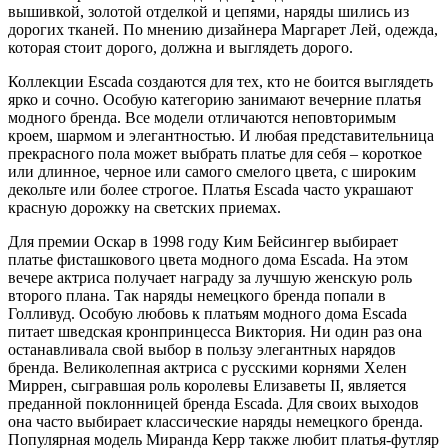
вышивкой, золотой отделкой и цепями, наряды шились из
дорогих тканей. По мнению дизайнера Маргарет Лей, одежда,
которая стоит дорого, должна и выглядеть дорого.
Коллекции Escada создаются для тех, кто не боится выглядеть
ярко и сочно. Особую категорию занимают вечерние платья
модного бренда. Все модели отличаются неповторимым
кроем, шармом и элегантностью. И любая представительница
прекрасного пола может выбрать платье для себя – короткое
или длинное, черное или самого смелого цвета, с широким
декольте или более строгое. Платья Escada часто украшают
красную дорожку на светских приемах.
Для премии Оскар в 1998 году Ким Бейсингер выбирает
платье фисташкового цвета модного дома Escada. На этом
вечере актриса получает награду за лучшую женскую роль
второго плана. Так наряды немецкого бренда попали в
Голливуд. Особую любовь к платьям модного дома Escada
питает шведская кронпринцесса Виктория. Ни один раз она
останавливала свой выбор в пользу элегантных нарядов
бренда. Великолепная актриса с русскими корнями Хелен
Миррен, сыгравшая роль королевы Елизаветы II, является
преданной поклонницей бренда Escada. Для своих выходов
она часто выбирает классические наряды немецкого бренда.
Популярная модель Миранда Керр также любит платья-футляр