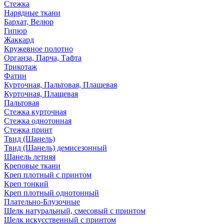
Стежка
Нарядные ткани
Бархат, Велюр
Гипюр
Жаккард
Кружевное полотно
Органза, Парча, Тафта
Трикотаж
Фатин
Курточная, Пальтовая, Плащевая
Курточная, Плащевая
Пальтовая
Стежка курточная
Стежка однотонная
Стежка принт
Твид (Шанель)
Твид (Шанель) демисезонный
Шанель летняя
Креповые ткани
Креп плотный с принтом
Креп тонкий
Креп плотный однотонный
Плательно-Блузочные
Шелк натуральный, смесовый с принтом
Шелк искусственный с принтом