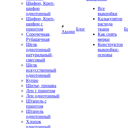
Шифон, Креп-
шифон
Все
однотонный
выкройки
Шифон, Креп-
Калькулятор
шифон с
расхода
принтом
Блог
ткани
Б
Акции
Сорочечная,
Как снять
Рубашечная
мерки
Шелк
Конструктор
однотонный
выкройки-
натуральный,
основы
смесовый
Шелк
искусственный
однотонный
Купро
Шитье, прошва
Лен с принтом
Лен однотонный
Штапель с
принтом
Штапель
однотонный
Хлопок
однотонный