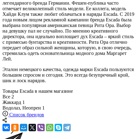
легендарного бренда Германии. Фешен-публика часто
отмечает великолепный стиль модели. Ее коллега, модель
Хайди Клум также любит облачаться в наряды Escada. С 2019
года новым лицом рекламной кампании бренда Escada была
выбрана популярная американская певица Рита Ора. Выбор
на девушку пал не случайно. По мнению креативного
директора, она идеально воплощает дух Escada – яркий стиль
с примесью бунтарства и креативности. Рита Ора отлично
передает образ сильной женщины, которую, в свою очередь,
стремилась одеть основательница модного дома Маргарет
Лей.
Эталон немецкого качества, одежда марки Escada пользуются
большим спросом и сегодня. Это всегда безупречный крой,
шик и лоск нарядов.
Товары Escada в нашем магазине
Все
2
Жаккард
1
Водолаз, Неопрен
1
Список брендов