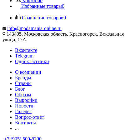
Корзина
0
Избранные товары
0
Сравнение товаров
0
info@modamania-online.ru
143405, Московская область, Красногорск, Вокзальная
улица, 17А
Вконтакте
Telegram
Одноклассники
О компании
Бренды
Страны
Блог
Образы
Выкройки
Новости
Галерея
Вопрос-ответ
Контакты
...
+7 (995) 500-8290