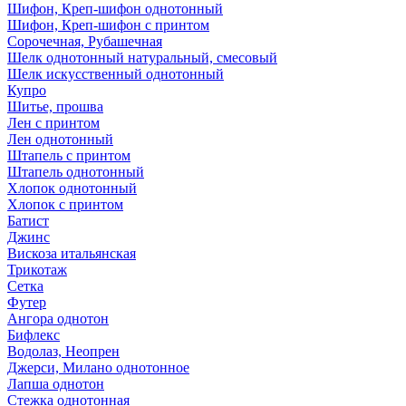
Шифон, Креп-шифон однотонный
Шифон, Креп-шифон с принтом
Сорочечная, Рубашечная
Шелк однотонный натуральный, смесовый
Шелк искусственный однотонный
Купро
Шитье, прошва
Лен с принтом
Лен однотонный
Штапель с принтом
Штапель однотонный
Хлопок однотонный
Хлопок с принтом
Батист
Джинс
Вискоза итальянская
Трикотаж
Сетка
Футер
Ангора однотон
Бифлекс
Водолаз, Неопрен
Джерси, Милано однотонное
Лапша однотон
Стежка однотонная