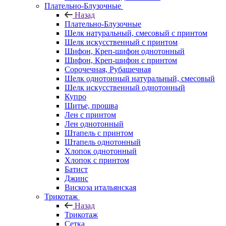
Плательно-Блузочные
Назад
Плательно-Блузочные
Шелк натуральный, смесовый с принтом
Шелк искусственный с принтом
Шифон, Креп-шифон однотонный
Шифон, Креп-шифон с принтом
Сорочечная, Рубашечная
Шелк однотонный натуральный, смесовый
Шелк искусственный однотонный
Купро
Шитье, прошва
Лен с принтом
Лен однотонный
Штапель с принтом
Штапель однотонный
Хлопок однотонный
Хлопок с принтом
Батист
Джинс
Вискоза итальянская
Трикотаж
Назад
Трикотаж
Сетка