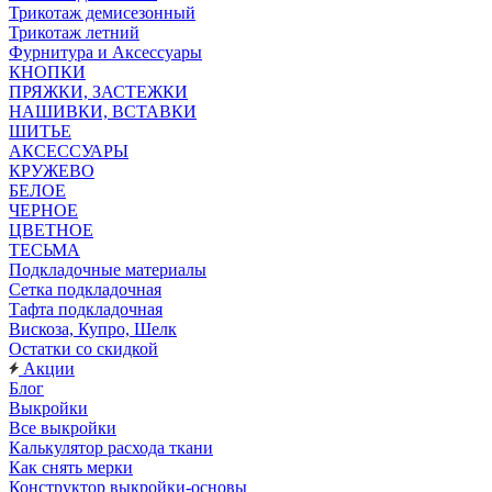
Трикотаж демисезонный
Трикотаж летний
Фурнитура и Аксессуары
КНОПКИ
ПРЯЖКИ, ЗАСТЕЖКИ
НАШИВКИ, ВСТАВКИ
ШИТЬЕ
АКСЕССУАРЫ
КРУЖЕВО
БЕЛОЕ
ЧЕРНОЕ
ЦВЕТНОЕ
ТЕСЬМА
Подкладочные материалы
Сетка подкладочная
Тафта подкладочная
Вискоза, Купро, Шелк
Остатки со скидкой
Акции
Блог
Выкройки
Все выкройки
Калькулятор расхода ткани
Как снять мерки
Конструктор выкройки-основы