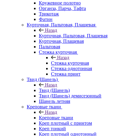
Кружевное полотно
Органза, Парча, Тафта
Трикотаж
Фатин
Курточная, Пальтовая, Плащевая
Назад
Курточная, Пальтовая, Плащевая
Курточная, Плащевая
Пальтовая
Стежка курточная
Назад
Стежка курточная
Стежка однотонная
Стежка принт
Твид (Шанель)
Назад
Твид (Шанель)
Твид (Шанель) демисезонный
Шанель летняя
Креповые ткани
Назад
Креповые ткани
Креп плотный с принтом
Креп тонкий
Креп плотный однотонный