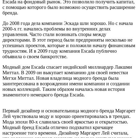
Escada на фондовый рынок. Это позволило получить капитал,
с помощью которого было возможно осуществить расширение
бренда.
До 2008 года дела компании Эскада шли хорошо. Но с начала
2000-х гг. начались проблемы во внутренних делах
управления. Часто стали возникать споры между
директорами. В этот период были предприняты несколько не
успешных проектов, которые и положили началу финансовым
трудностям. И в 2009 году компания Escada публично
объявила о своем банкротстве.
Модный дом Escada спасает индийский миллиардер Лакшми
Миттал. В 2009 он выкупает компанию для своей невестки
Мегхи Миттал. Новая владелица модного бренда была
заинтересована в возрождении имени компании и создании
новых коллекций. Таким образом началась новая история
знаменитого немецкого бренда Escada.
Первый дизайнер и основательница модного бренда Маргарет
Лей чувствовала моду и хорошо ориентировалась в трендах.
Мода эпохи 80-х славилась своей яркостью и открытостью.
Модный бренд Escada отлично подхватил кричащее
настроение того времени. Дизайнер Маргарет Лей считала,