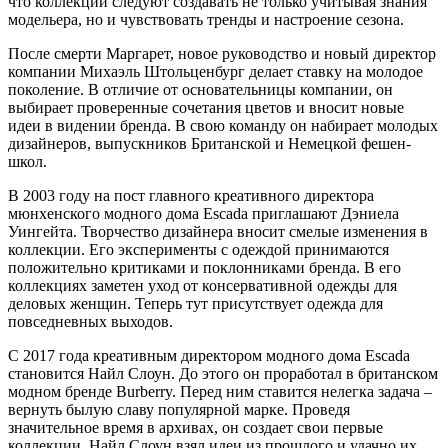
что коллекции следуют создавать не только учитывая знания
модельера, но и чувствовать тренды и настроение сезона.
После смерти Маргарет, новое руководство и новый директор
компании Михаэль Штольценбург делает ставку на молодое
поколение. В отличие от основательницы компании, он
выбирает проверенные сочетания цветов и вносит новые
идеи в видении бренда. В свою команду он набирает молодых
дизайнеров, выпускников Британской и Немецкой фешен-
школ.
В 2003 году на пост главного креативного директора
мюнхенского модного дома Escada приглашают Дэниела
Уингейта. Творчество дизайнера вносит смелые изменения в
коллекции. Его эксперименты с одеждой принимаются
положительно критиками и поклонниками бренда. В его
коллекциях заметен уход от консервативной одежды для
деловых женщин. Теперь тут присутствует одежда для
повседневных выходов.
С 2017 года креативным директором модного дома Escada
становится Найл Слоун. До этого он проработал в британском
модном бренде Burberry. Перед ним ставится нелегка задача –
вернуть былую славу популярной марке. Проведя
значительное время в архивах, он создает свои первые
коллекции. Найл Слоун взял идеи из прошлого и удачно их