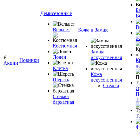
Ба
Демисезонные
В
Г
Вельвет
Кожа и Замша
Ж
Костюмная
Замша
Лоден
искусственная
Новинки
К
Акции
п
Клетка
Кожа
Шерсть
искусственная
Стежка
О
П
Стежка
Т
бархатная
Т
Ф