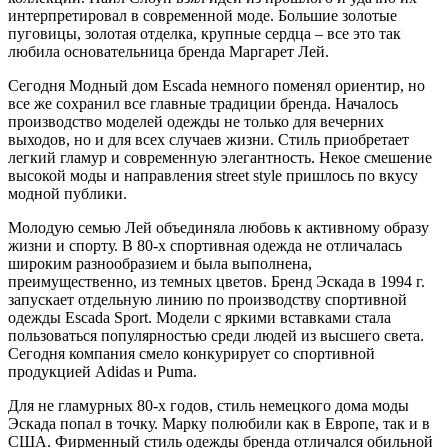
интерпретировал в современной моде. Большие золотые
пуговицы, золотая отделка, крупные сердца – все это так
любила основательница бренда Маргарет Лей.
Сегодня Модный дом Escada немного поменял ориентир, но
все же сохранил все главные традиции бренда. Началось
производство моделей одежды не только для вечерних
выходов, но и для всех случаев жизни. Стиль приобретает
легкий гламур и современную элегантность. Некое смешение
высокой моды и направления street style пришлось по вкусу
модной публики.
Молодую семью Лей объединяла любовь к активному образу
жизни и спорту. В 80-х спортивная одежда не отличалась
широким разнообразием и была выполнена,
преимущественно, из темных цветов. Бренд Эскада в 1994 г.
запускает отдельную линию по производству спортивной
одежды Escada Sport. Модели с яркими вставками стала
пользоваться популярностью среди людей из высшего света.
Сегодня компания смело конкурирует со спортивной
продукцией Adidas и Puma.
Для не гламурных 80-х годов, стиль немецкого дома моды
Эскада попал в точку. Марку полюбили как в Европе, так и в
США. Фирменный стиль одежды бренда отличался обильной