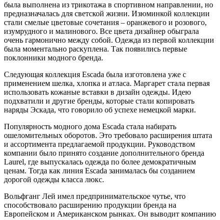
была выполнена из трикотажа в спортивном направлении, но
предназначалась для светской жизни. Изюминкой коллекции
стали смелые цветовые сочетания – оранжевого и розового,
изумрудного и малинового. Все цвета дизайнер обыграла
очень гармонично между собой. Одежда из первой коллекции
была моментально раскуплена. Так появились первые
поклонники модного бренда.
Следующая коллекция Escada была изготовлена уже с
применением шелка, хлопка и атласа. Маргарет стала первая
использовать кожаные вставки в дизайн одежды. Идею
подхватили и другие бренды, которые стали копировать
наряды Эскада, что говорило об успехе немецкой марки.
Популярность модного дома Escada стала набирать
ошеломительных оборотов. Это требовало расширения штата
и ассортимента предлагаемой продукции. Руководством
компании было принято создание дополнительного бренда
Laurel, где выпускалась одежда по более демократичным
ценам. Тогда как линия Escada занималась бы созданием
дорогой одежды класса люкс.
Вольфганг Лей имел предпринимательское чутье, что
способствовало расширению продукции бренда на
Европейском и Американском рынках. Он выводит компанию