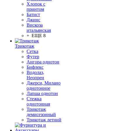
Хлопок с
принтом
Батист
Джинс
Вискоза
итальянская
+ ЕЩЕ 8
Трикотаж
Сетка
Футер
Ангора однотон
Бифлекс
Водолаз,
Неопрен
Джерси, Милано
однотонное
Лапша однотон
Стежка
однотонная
Трикотаж
демисезонный
Трикотаж летний