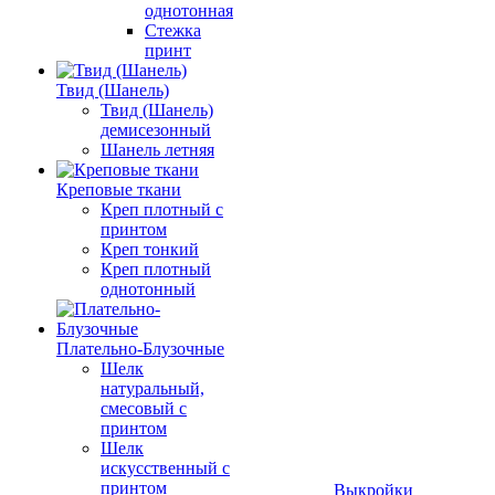
однотонная
Стежка
принт
Твид (Шанель)
Твид (Шанель)
демисезонный
Шанель летняя
Креповые ткани
Креп плотный с
принтом
Креп тонкий
Креп плотный
однотонный
Плательно-Блузочные
Шелк
натуральный,
смесовый с
принтом
Шелк
искусственный с
принтом
Выкройки