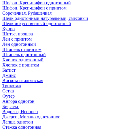
Шифон, Креп-шифон однотонный
Шифон, Креп-шифон с принтом
Сорочечная, Рубашечная
Шелк однотонный натуральный, смесовый
Шелк искусственный однотонный
Купро
Шитье, прошва
Лен с принтом
Лен однотонный
Штапель с принтом
Штапель однотонный
Хлопок однотонный
Хлопок с принтом
Батист
Джинс
Вискоза итальянская
Трикотаж
Сетка
Футер
Ангора однотон
Бифлекс
Водолаз, Неопрен
Джерси, Милано однотонное
Лапша однотон
Стежка однотонная