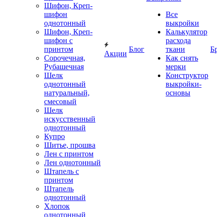
Шифон, Креп-
шифон
Все
однотонный
выкройки
Шифон, Креп-
Калькулятор
шифон с
расхода
принтом
Блог
ткани
Б
Акции
Сорочечная,
Как снять
Рубашечная
мерки
Шелк
Конструктор
однотонный
выкройки-
натуральный,
основы
смесовый
Шелк
искусственный
однотонный
Купро
Шитье, прошва
Лен с принтом
Лен однотонный
Штапель с
принтом
Штапель
однотонный
Хлопок
однотонный