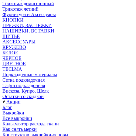
Трикотаж демисезонный
Трикотаж летний
Фурнитура и Аксессуары
КНОПКИ
ПРЯЖКИ, ЗАСТЕЖКИ
НАШИВКИ, ВСТАВКИ
ШИТЬЕ
АКСЕССУАРЫ
КРУЖЕВО
БЕЛОЕ
ЧЕРНОЕ
ЦВЕТНОЕ
ТЕСЬМА
Подкладочные материалы
Сетка подкладочная
Тафта подкладочная
Вискоза, Купро, Шелк
Остатки со скидкой
Акции
Блог
Выкройки
Все выкройки
Калькулятор расхода ткани
Как снять мерки
Конструктор выкройки-основы