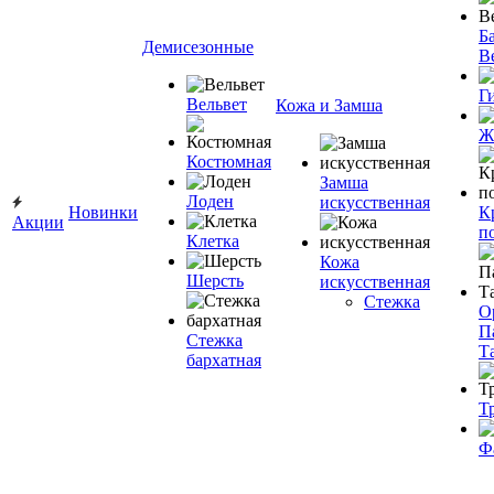
Ба
Демисезонные
В
Г
Вельвет
Кожа и Замша
Ж
Костюмная
Замша
Лоден
искусственная
Новинки
К
Акции
п
Клетка
Кожа
Шерсть
искусственная
Стежка
О
П
Стежка
Т
бархатная
Т
Ф