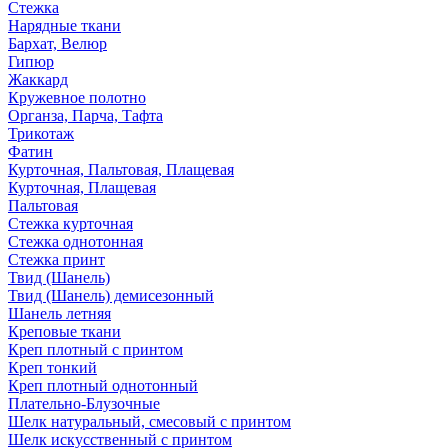
Стежка
Нарядные ткани
Бархат, Велюр
Гипюр
Жаккард
Кружевное полотно
Органза, Парча, Тафта
Трикотаж
Фатин
Курточная, Пальтовая, Плащевая
Курточная, Плащевая
Пальтовая
Стежка курточная
Стежка однотонная
Стежка принт
Твид (Шанель)
Твид (Шанель) демисезонный
Шанель летняя
Креповые ткани
Креп плотный с принтом
Креп тонкий
Креп плотный однотонный
Плательно-Блузочные
Шелк натуральный, смесовый с принтом
Шелк искусственный с принтом