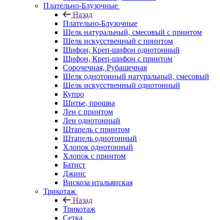
Плательно-Блузочные
Назад
Плательно-Блузочные
Шелк натуральный, смесовый с принтом
Шелк искусственный с принтом
Шифон, Креп-шифон однотонный
Шифон, Креп-шифон с принтом
Сорочечная, Рубашечная
Шелк однотонный натуральный, смесовый
Шелк искусственный однотонный
Купро
Шитье, прошва
Лен с принтом
Лен однотонный
Штапель с принтом
Штапель однотонный
Хлопок однотонный
Хлопок с принтом
Батист
Джинс
Вискоза итальянская
Трикотаж
Назад
Трикотаж
Сетка