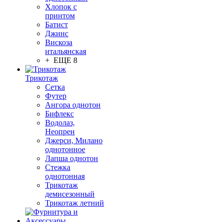
Хлопок с
принтом
Батист
Джинс
Вискоза
итальянская
+ ЕЩЕ 8
Трикотаж
Сетка
Футер
Ангора однотон
Бифлекс
Водолаз,
Неопрен
Джерси, Милано
однотонное
Лапша однотон
Стежка
однотонная
Трикотаж
демисезонный
Трикотаж летний