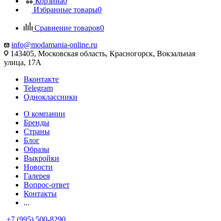
Корзина
0
Избранные товары
0
Сравнение товаров
0
info@modamania-online.ru
143405, Московская область, Красногорск, Вокзальная
улица, 17А
Вконтакте
Telegram
Одноклассники
О компании
Бренды
Страны
Блог
Образы
Выкройки
Новости
Галерея
Вопрос-ответ
Контакты
...
+7 (995) 500-8290