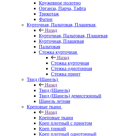
Кружевное полотно
Органза, Парча, Тафта
Трикотаж
Фатин
Курточная, Пальтовая, Плащевая
Назад
Курточная, Пальтовая, Плащевая
Курточная, Плащевая
Пальтовая
Стежка курточная
Назад
Стежка курточная
Стежка однотонная
Стежка принт
Твид (Шанель)
Назад
Твид (Шанель)
Твид (Шанель) демисезонный
Шанель летняя
Креповые ткани
Назад
Креповые ткани
Креп плотный с принтом
Креп тонкий
Креп плотный однотонный