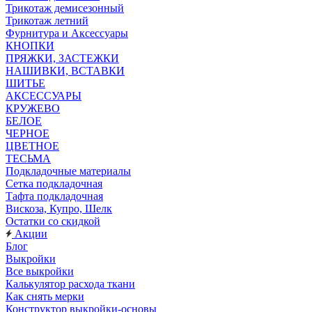
Трикотаж демисезонный
Трикотаж летний
Фурнитура и Аксессуары
КНОПКИ
ПРЯЖКИ, ЗАСТЕЖКИ
НАШИВКИ, ВСТАВКИ
ШИТЬЕ
АКСЕССУАРЫ
КРУЖЕВО
БЕЛОЕ
ЧЕРНОЕ
ЦВЕТНОЕ
ТЕСЬМА
Подкладочные материалы
Сетка подкладочная
Тафта подкладочная
Вискоза, Купро, Шелк
Остатки со скидкой
Акции
Блог
Выкройки
Все выкройки
Калькулятор расхода ткани
Как снять мерки
Конструктор выкройки-основы