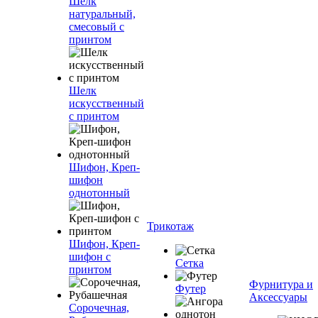
Шелк
натуральный,
смесовый с
принтом
Шелк
искусственный
с принтом
Шифон, Креп-
шифон
однотонный
Трикотаж
Шифон, Креп-
шифон с
Сетка
принтом
Фурнитура и
Футер
Аксессуары
Сорочечная,