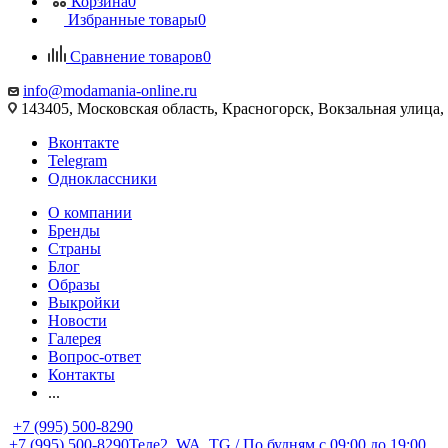
Корзина
0
Избранные товары
0
Сравнение товаров
0
info@modamania-online.ru
143405, Московская область, Красногорск, Вокзальная улиц
Вконтакте
Telegram
Одноклассники
О компании
Бренды
Страны
Блог
Образы
Выкройки
Новости
Галерея
Вопрос-ответ
Контакты
...
+7 (995) 500-8290
+7 (995) 500-8290
Теле2, WA, TG / По будням c 09:00 до 19:00