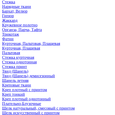
Стежка
Нарядные ткани
Бархат, Велюр
Гипюр
Жаккард
Кружевное полотно
Органза, Парча, Тафта
Трикотаж
Фатин
Курточная, Пальтовая, Плащевая
Курточная, Плащевая
Пальтовая
Стежка курточная
Стежка однотонная
Стежка принт
Твид (Шанель)
Твид (Шанель) демисезонный
Шанель летняя
Креповые ткани
Креп плотный с принтом
Креп тонкий
Креп плотный однотонный
Плательно-Блузочные
Шелк натуральный, смесовый с принтом
Шелк искусственный с принтом