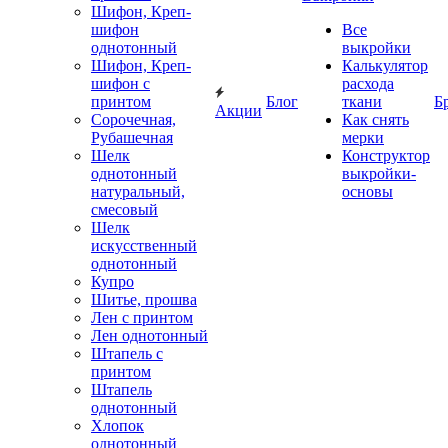
Шифон, Креп-
шифон
Все
однотонный
выкройки
Шифон, Креп-
Калькулятор
шифон с
расхода
принтом
Блог
ткани
Б
Акции
Сорочечная,
Как снять
Рубашечная
мерки
Шелк
Конструктор
однотонный
выкройки-
натуральный,
основы
смесовый
Шелк
искусственный
однотонный
Купро
Шитье, прошва
Лен с принтом
Лен однотонный
Штапель с
принтом
Штапель
однотонный
Хлопок
однотонный