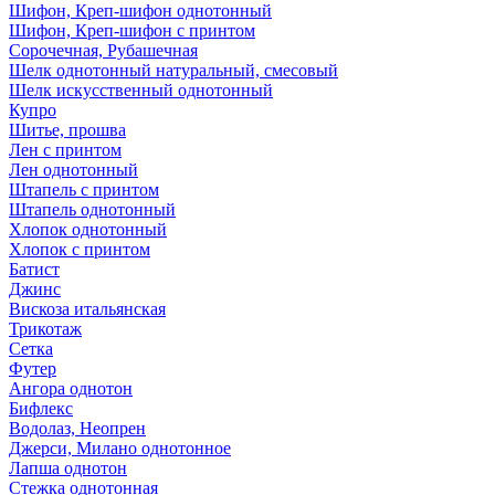
Шифон, Креп-шифон однотонный
Шифон, Креп-шифон с принтом
Сорочечная, Рубашечная
Шелк однотонный натуральный, смесовый
Шелк искусственный однотонный
Купро
Шитье, прошва
Лен с принтом
Лен однотонный
Штапель с принтом
Штапель однотонный
Хлопок однотонный
Хлопок с принтом
Батист
Джинс
Вискоза итальянская
Трикотаж
Сетка
Футер
Ангора однотон
Бифлекс
Водолаз, Неопрен
Джерси, Милано однотонное
Лапша однотон
Стежка однотонная