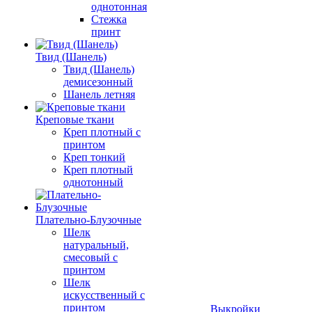
однотонная
Стежка
принт
Твид (Шанель)
Твид (Шанель)
демисезонный
Шанель летняя
Креповые ткани
Креп плотный с
принтом
Креп тонкий
Креп плотный
однотонный
Плательно-Блузочные
Шелк
натуральный,
смесовый с
принтом
Шелк
искусственный с
принтом
Выкройки