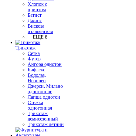
Хлопок с
принтом
Батист
Джинс
Вискоза
итальянская
+ ЕЩЕ 8
Трикотаж
Сетка
Футер
Ангора однотон
Бифлекс
Водолаз,
Неопрен
Джерси, Милано
однотонное
Лапша однотон
Стежка
однотонная
Трикотаж
демисезонный
Трикотаж летний