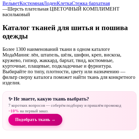
Вельвет
Костюмная
Лоден
Клетка
Стежка бархатная
—
Шерсть плательная ЦВЕТОЧНЫЙ КОМПЛИМЕНТ
васильковый
Каталог тканей для шитья и пошива
одежды
Более 1300 наименований ткани в одном каталоге
МодаМания: лён, штапель, шёлк, шифон, креп, вискоза,
кружево, гипюр, жаккард, бархат, твид, костюмные,
курточные, плащевые, подкладочные и фурнитура.
Выбирайте по типу, плотности, цвету или назначению —
фильтр сверху каталога поможет найти ткань для конкретного
изделия.
✨ Не знаете, какую ткань выбрать?
7 коротких вопросов — соберём подборку и пришлём промокод
−10%
на первый заказ.
Подобрать ткань →