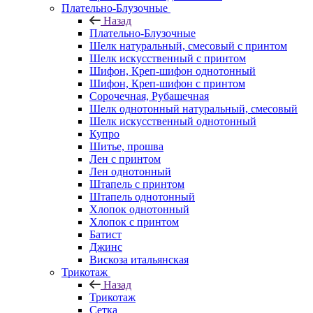
Плательно-Блузочные
Назад
Плательно-Блузочные
Шелк натуральный, смесовый с принтом
Шелк искусственный с принтом
Шифон, Креп-шифон однотонный
Шифон, Креп-шифон с принтом
Сорочечная, Рубашечная
Шелк однотонный натуральный, смесовый
Шелк искусственный однотонный
Купро
Шитье, прошва
Лен с принтом
Лен однотонный
Штапель с принтом
Штапель однотонный
Хлопок однотонный
Хлопок с принтом
Батист
Джинс
Вискоза итальянская
Трикотаж
Назад
Трикотаж
Сетка