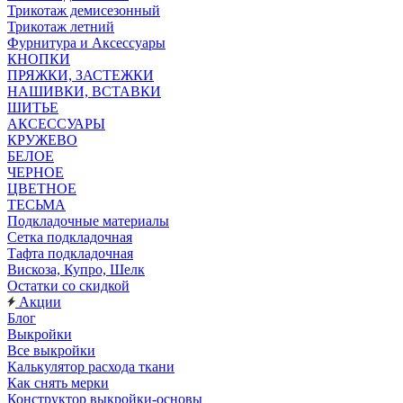
Трикотаж демисезонный
Трикотаж летний
Фурнитура и Аксессуары
КНОПКИ
ПРЯЖКИ, ЗАСТЕЖКИ
НАШИВКИ, ВСТАВКИ
ШИТЬЕ
АКСЕССУАРЫ
КРУЖЕВО
БЕЛОЕ
ЧЕРНОЕ
ЦВЕТНОЕ
ТЕСЬМА
Подкладочные материалы
Сетка подкладочная
Тафта подкладочная
Вискоза, Купро, Шелк
Остатки со скидкой
Акции
Блог
Выкройки
Все выкройки
Калькулятор расхода ткани
Как снять мерки
Конструктор выкройки-основы