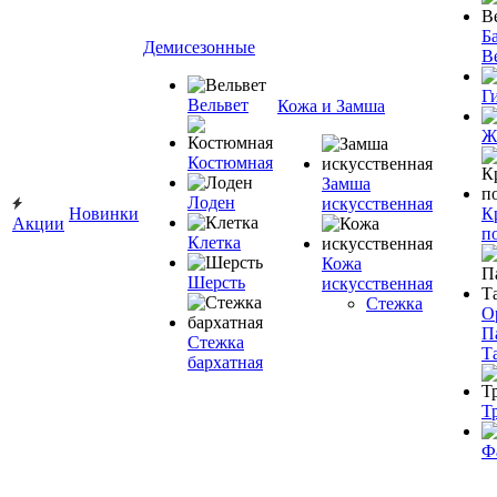
Ба
Демисезонные
В
Г
Вельвет
Кожа и Замша
Ж
Костюмная
Замша
Лоден
искусственная
Новинки
К
Акции
п
Клетка
Кожа
Шерсть
искусственная
Стежка
О
П
Стежка
Т
бархатная
Т
Ф