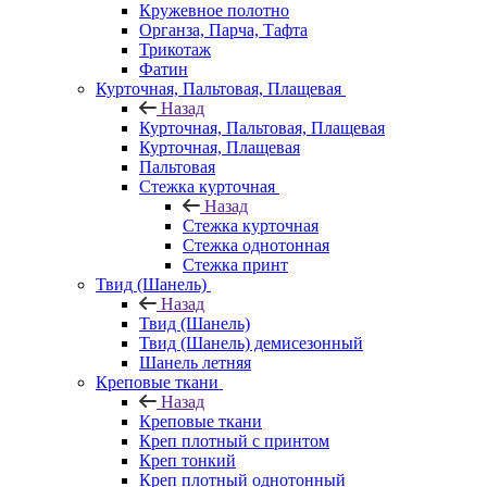
Кружевное полотно
Органза, Парча, Тафта
Трикотаж
Фатин
Курточная, Пальтовая, Плащевая
Назад
Курточная, Пальтовая, Плащевая
Курточная, Плащевая
Пальтовая
Стежка курточная
Назад
Стежка курточная
Стежка однотонная
Стежка принт
Твид (Шанель)
Назад
Твид (Шанель)
Твид (Шанель) демисезонный
Шанель летняя
Креповые ткани
Назад
Креповые ткани
Креп плотный с принтом
Креп тонкий
Креп плотный однотонный