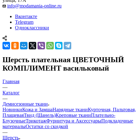
улица, 17А
info@modamania-online.ru
Вконтакте
Telegram
Одноклассники
Шерсть плательная ЦВЕТОЧНЫЙ
КОМПЛИМЕНТ васильковый
Главная
—
Каталог
—
Демисезонные ткани
Новинки
Кожа и Замша
Нарядные ткани
Курточная, Пальтовая,
Плащевая
Твид (Шанель)
Креповые ткани
Плательно-
Блузочные
Трикотаж
Фурнитура и Аксессуары
Подкладочные
материалы
Остатки со скидкой
—
Шерсть