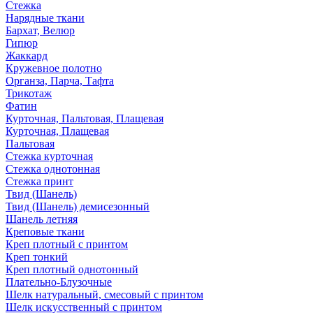
Стежка
Нарядные ткани
Бархат, Велюр
Гипюр
Жаккард
Кружевное полотно
Органза, Парча, Тафта
Трикотаж
Фатин
Курточная, Пальтовая, Плащевая
Курточная, Плащевая
Пальтовая
Стежка курточная
Стежка однотонная
Стежка принт
Твид (Шанель)
Твид (Шанель) демисезонный
Шанель летняя
Креповые ткани
Креп плотный с принтом
Креп тонкий
Креп плотный однотонный
Плательно-Блузочные
Шелк натуральный, смесовый с принтом
Шелк искусственный с принтом