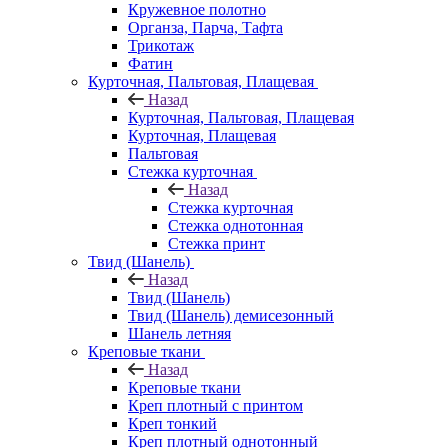
Кружевное полотно
Органза, Парча, Тафта
Трикотаж
Фатин
Курточная, Пальтовая, Плащевая
Назад
Курточная, Пальтовая, Плащевая
Курточная, Плащевая
Пальтовая
Стежка курточная
Назад
Стежка курточная
Стежка однотонная
Стежка принт
Твид (Шанель)
Назад
Твид (Шанель)
Твид (Шанель) демисезонный
Шанель летняя
Креповые ткани
Назад
Креповые ткани
Креп плотный с принтом
Креп тонкий
Креп плотный однотонный