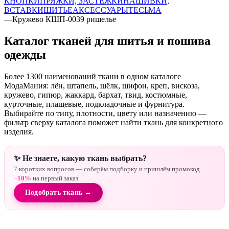
КНОПКИ
ПРЯЖКИ, ЗАСТЕЖКИ
НАШИВКИ,
ВСТАВКИ
ШИТЬЕ
АКСЕССУАРЫ
ТЕСЬМА
—
Кружево КШП-0039 ришелье
Каталог тканей для шитья и пошива
одежды
Более 1300 наименований ткани в одном каталоге
МодаМания: лён, штапель, шёлк, шифон, креп, вискоза,
кружево, гипюр, жаккард, бархат, твид, костюмные,
курточные, плащевые, подкладочные и фурнитура.
Выбирайте по типу, плотности, цвету или назначению —
фильтр сверху каталога поможет найти ткань для конкретного
изделия.
✨ Не знаете, какую ткань выбрать?
7 коротких вопросов — соберём подборку и пришлём промокод
−10%
на первый заказ.
Подобрать ткань →