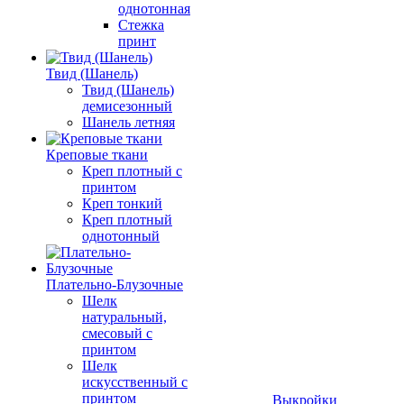
однотонная
Стежка
принт
Твид (Шанель)
Твид (Шанель)
демисезонный
Шанель летняя
Креповые ткани
Креп плотный с
принтом
Креп тонкий
Креп плотный
однотонный
Плательно-Блузочные
Шелк
натуральный,
смесовый с
принтом
Шелк
искусственный с
принтом
Выкройки