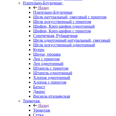
Плательно-Блузочные
Назад
Плательно-Блузочные
Шелк натуральный, смесовый с принтом
Шелк искусственный с принтом
Шифон, Креп-шифон однотонный
Шифон, Креп-шифон с принтом
Сорочечная, Рубашечная
Шелк однотонный натуральный, смесовый
Шелк искусственный однотонный
Купро
Шитье, прошва
Лен с принтом
Лен однотонный
Штапель с принтом
Штапель однотонный
Хлопок однотонный
Хлопок с принтом
Батист
Джинс
Вискоза итальянская
Трикотаж
Назад
Трикотаж
Сетка