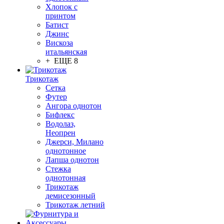
Хлопок с
принтом
Батист
Джинс
Вискоза
итальянская
+ ЕЩЕ 8
Трикотаж
Сетка
Футер
Ангора однотон
Бифлекс
Водолаз,
Неопрен
Джерси, Милано
однотонное
Лапша однотон
Стежка
однотонная
Трикотаж
демисезонный
Трикотаж летний