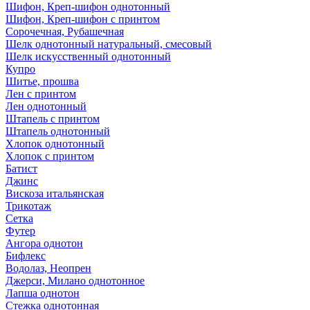
Шифон, Креп-шифон однотонный
Шифон, Креп-шифон с принтом
Сорочечная, Рубашечная
Шелк однотонный натуральный, смесовый
Шелк искусственный однотонный
Купро
Шитье, прошва
Лен с принтом
Лен однотонный
Штапель с принтом
Штапель однотонный
Хлопок однотонный
Хлопок с принтом
Батист
Джинс
Вискоза итальянская
Трикотаж
Сетка
Футер
Ангора однотон
Бифлекс
Водолаз, Неопрен
Джерси, Милано однотонное
Лапша однотон
Стежка однотонная