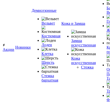
Ба
Демисезонные
В
Г
Вельвет
Кожа и Замша
Ж
Костюмная
Замша
Лоден
искусственная
Новинки
К
Акции
п
Клетка
Кожа
Шерсть
искусственная
Стежка
О
П
Стежка
Т
бархатная
Т
Ф