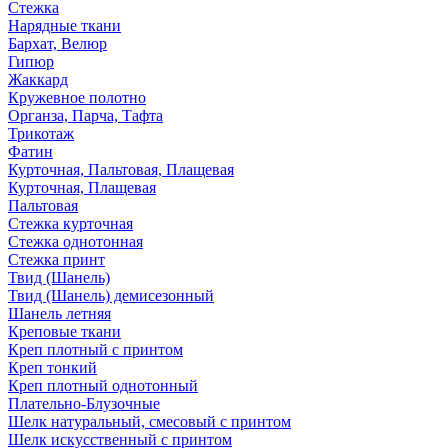
Стежка
Нарядные ткани
Бархат, Велюр
Гипюр
Жаккард
Кружевное полотно
Органза, Парча, Тафта
Трикотаж
Фатин
Курточная, Пальтовая, Плащевая
Курточная, Плащевая
Пальтовая
Стежка курточная
Стежка однотонная
Стежка принт
Твид (Шанель)
Твид (Шанель) демисезонный
Шанель летняя
Креповые ткани
Креп плотный с принтом
Креп тонкий
Креп плотный однотонный
Плательно-Блузочные
Шелк натуральный, смесовый с принтом
Шелк искусственный с принтом