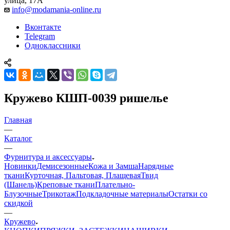
улица, 17А
info@modamania-online.ru
Вконтакте
Telegram
Одноклассники
Кружево КШП-0039 ришелье
Главная
—
Каталог
—
Фурнитура и аксессуары
Новинки
Демисезонные
Кожа и Замша
Нарядные
ткани
Курточная, Пальтовая, Плащевая
Твид
(Шанель)
Креповые ткани
Плательно-
Блузочные
Трикотаж
Подкладочные материалы
Остатки со
скидкой
—
Кружево