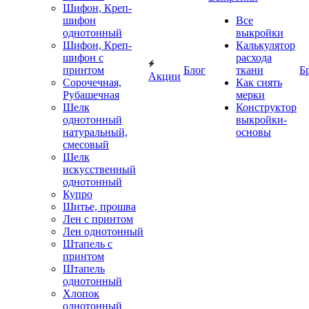
Шифон, Креп-
шифон
Все
однотонный
выкройки
Шифон, Креп-
Калькулятор
шифон с
расхода
принтом
Блог
ткани
Б
Акции
Сорочечная,
Как снять
Рубашечная
мерки
Шелк
Конструктор
однотонный
выкройки-
натуральный,
основы
смесовый
Шелк
искусственный
однотонный
Купро
Шитье, прошва
Лен с принтом
Лен однотонный
Штапель с
принтом
Штапель
однотонный
Хлопок
однотонный