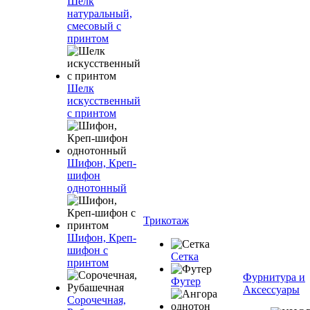
Шелк
натуральный,
смесовый с
принтом
Шелк
искусственный
с принтом
Шифон, Креп-
шифон
однотонный
Трикотаж
Шифон, Креп-
шифон с
Сетка
принтом
Фурнитура и
Футер
Аксессуары
Сорочечная,