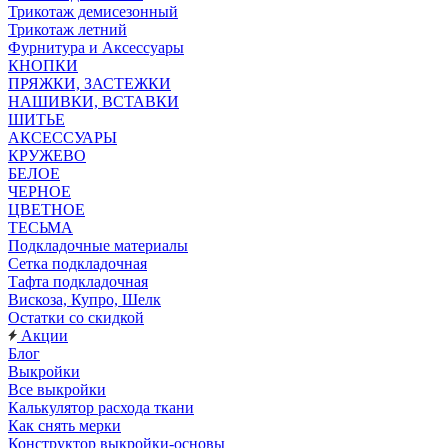
Трикотаж демисезонный
Трикотаж летний
Фурнитура и Аксессуары
КНОПКИ
ПРЯЖКИ, ЗАСТЕЖКИ
НАШИВКИ, ВСТАВКИ
ШИТЬЕ
АКСЕССУАРЫ
КРУЖЕВО
БЕЛОЕ
ЧЕРНОЕ
ЦВЕТНОЕ
ТЕСЬМА
Подкладочные материалы
Сетка подкладочная
Тафта подкладочная
Вискоза, Купро, Шелк
Остатки со скидкой
Акции
Блог
Выкройки
Все выкройки
Калькулятор расхода ткани
Как снять мерки
Конструктор выкройки-основы