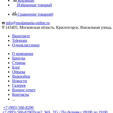
Корзина
0
Избранные товары
0
Сравнение товаров
0
info@modamania-online.ru
143405, Московская область, Красногорск, Вокзальная улиц
Вконтакте
Telegram
Одноклассники
О компании
Бренды
Страны
Блог
Образы
Выкройки
Новости
Галерея
Вопрос-ответ
Контакты
...
+7 (995) 500-8290
+7 (995) 500-8290
Теле2, WA, TG / По будням c 09:00 до 19:00