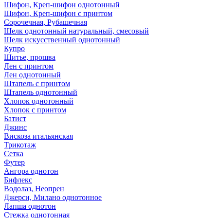
Шифон, Креп-шифон однотонный
Шифон, Креп-шифон с принтом
Сорочечная, Рубашечная
Шелк однотонный натуральный, смесовый
Шелк искусственный однотонный
Купро
Шитье, прошва
Лен с принтом
Лен однотонный
Штапель с принтом
Штапель однотонный
Хлопок однотонный
Хлопок с принтом
Батист
Джинс
Вискоза итальянская
Трикотаж
Сетка
Футер
Ангора однотон
Бифлекс
Водолаз, Неопрен
Джерси, Милано однотонное
Лапша однотон
Стежка однотонная