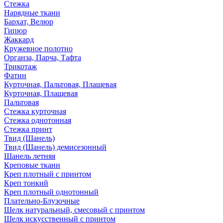
Стежка
Нарядные ткани
Бархат, Велюр
Гипюр
Жаккард
Кружевное полотно
Органза, Парча, Тафта
Трикотаж
Фатин
Курточная, Пальтовая, Плащевая
Курточная, Плащевая
Пальтовая
Стежка курточная
Стежка однотонная
Стежка принт
Твид (Шанель)
Твид (Шанель) демисезонный
Шанель летняя
Креповые ткани
Креп плотный с принтом
Креп тонкий
Креп плотный однотонный
Плательно-Блузочные
Шелк натуральный, смесовый с принтом
Шелк искусственный с принтом