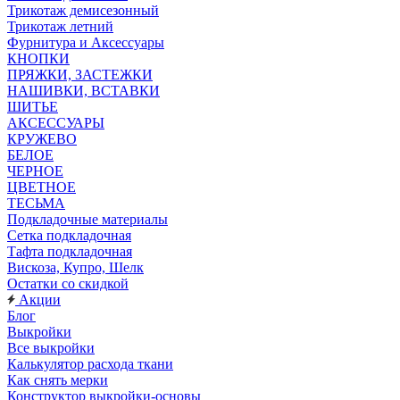
Трикотаж демисезонный
Трикотаж летний
Фурнитура и Аксессуары
КНОПКИ
ПРЯЖКИ, ЗАСТЕЖКИ
НАШИВКИ, ВСТАВКИ
ШИТЬЕ
АКСЕССУАРЫ
КРУЖЕВО
БЕЛОЕ
ЧЕРНОЕ
ЦВЕТНОЕ
ТЕСЬМА
Подкладочные материалы
Сетка подкладочная
Тафта подкладочная
Вискоза, Купро, Шелк
Остатки со скидкой
Акции
Блог
Выкройки
Все выкройки
Калькулятор расхода ткани
Как снять мерки
Конструктор выкройки-основы