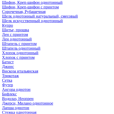
Шифон, Креп-шифон однотонный
Шифон, Креп-шифон с принтом
Сорочечная, Рубашечная
Шелк однотонный натуральный, смесовый
Шелк искусственный однотонный
Купро
Шитье, прошва
Лен с принтом
Лен однотонный
Штапель с принтом
Штапель однотонный
Хлопок однотонный
Хлопок с принтом
Батист
Джинс
Вискоза итальянская
Трикотаж
Сетка
Футер
Ангора однотон
Бифлекс
Водолаз, Неопрен
Джерси, Милано однотонное
Лапша однотон
Стежка однотонная