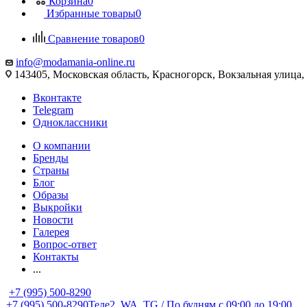
Корзина
0
Избранные товары
0
Сравнение товаров
0
info@modamania-online.ru
143405, Московская область, Красногорск, Вокзальная улиц
Вконтакте
Telegram
Одноклассники
О компании
Бренды
Страны
Блог
Образы
Выкройки
Новости
Галерея
Вопрос-ответ
Контакты
...
+7 (995) 500-8290
+7 (995) 500-8290
Теле2, WA, TG / По будням c 09:00 до 19:00