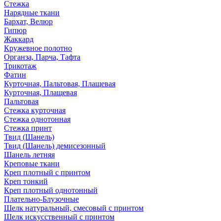
Стежка
Нарядные ткани
Бархат, Велюр
Гипюр
Жаккард
Кружевное полотно
Органза, Парча, Тафта
Трикотаж
Фатин
Курточная, Пальтовая, Плащевая
Курточная, Плащевая
Пальтовая
Стежка курточная
Стежка однотонная
Стежка принт
Твид (Шанель)
Твид (Шанель) демисезонный
Шанель летняя
Креповые ткани
Креп плотный с принтом
Креп тонкий
Креп плотный однотонный
Плательно-Блузочные
Шелк натуральный, смесовый с принтом
Шелк искусственный с принтом