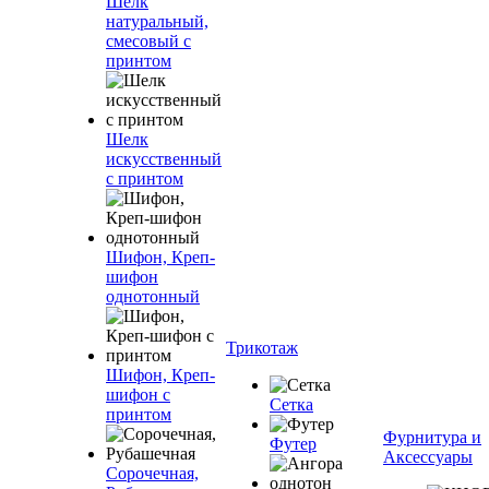
Шелк
натуральный,
смесовый с
принтом
Шелк
искусственный
с принтом
Шифон, Креп-
шифон
однотонный
Трикотаж
Шифон, Креп-
шифон с
Сетка
принтом
Фурнитура и
Футер
Аксессуары
Сорочечная,