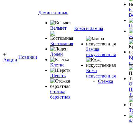
Ба
Демисезонные
В
Г
Вельвет
Кожа и Замша
Ж
Костюмная
Замша
Лоден
искусственная
Новинки
К
Акции
п
Клетка
Кожа
Шерсть
искусственная
Стежка
О
П
Стежка
Т
бархатная
Т
Ф