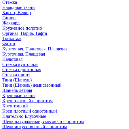
Стежка
Нарядные ткани
Бархат, Велюр
Гипюр
Жаккард
Кружевное полотно
Органза, Парча, Тафта
Трикотаж
Фатин
Курточная, Пальтовая, Плащевая
Курточная, Плащевая
Пальтовая
Стежка курточная
Стежка однотонная
Стежка принт
Твид (Шанель)
Твид (Шанель) демисезонный
Шанель летняя
Креповые ткани
Креп плотный с принтом
Креп тонкий
Креп плотный однотонный
Плательно-Блузочные
Шелк натуральный, смесовый с принтом
Шелк искусственный с принтом