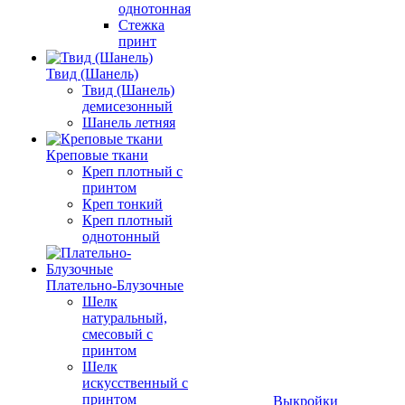
однотонная
Стежка
принт
Твид (Шанель)
Твид (Шанель)
демисезонный
Шанель летняя
Креповые ткани
Креп плотный с
принтом
Креп тонкий
Креп плотный
однотонный
Плательно-Блузочные
Шелк
натуральный,
смесовый с
принтом
Шелк
искусственный с
принтом
Выкройки