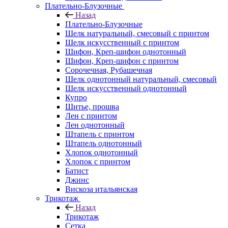
Плательно-Блузочные
Назад
Плательно-Блузочные
Шелк натуральный, смесовый с принтом
Шелк искусственный с принтом
Шифон, Креп-шифон однотонный
Шифон, Креп-шифон с принтом
Сорочечная, Рубашечная
Шелк однотонный натуральный, смесовый
Шелк искусственный однотонный
Купро
Шитье, прошва
Лен с принтом
Лен однотонный
Штапель с принтом
Штапель однотонный
Хлопок однотонный
Хлопок с принтом
Батист
Джинс
Вискоза итальянская
Трикотаж
Назад
Трикотаж
Сетка