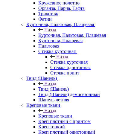
Кружевное полотно
Органза, Парча, Тафта
Трикотаж
Фатин
Курточная, Пальтовая, Плащевая
Назад
Курточная, Пальтовая, Плащевая
Курточная, Плащевая
Пальтовая
Стежка курточная
Назад
Стежка курточная
Стежка однотонная
Стежка принт
Твид (Шанель)
Назад
Твид (Шанель)
Твид (Шанель) демисезонный
Шанель летняя
Креповые ткани
Назад
Креповые ткани
Креп плотный с принтом
Креп тонкий
Креп плотный однотонный