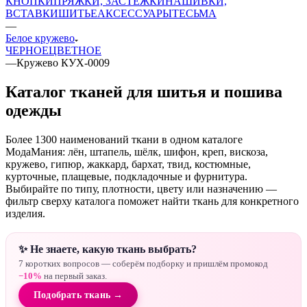
КНОПКИ
ПРЯЖКИ, ЗАСТЕЖКИ
НАШИВКИ,
ВСТАВКИ
ШИТЬЕ
АКСЕССУАРЫ
ТЕСЬМА
—
Белое кружево
ЧЕРНОЕ
ЦВЕТНОЕ
—
Кружево КУХ-0009
Каталог тканей для шитья и пошива
одежды
Более 1300 наименований ткани в одном каталоге
МодаМания: лён, штапель, шёлк, шифон, креп, вискоза,
кружево, гипюр, жаккард, бархат, твид, костюмные,
курточные, плащевые, подкладочные и фурнитура.
Выбирайте по типу, плотности, цвету или назначению —
фильтр сверху каталога поможет найти ткань для конкретного
изделия.
✨ Не знаете, какую ткань выбрать?
7 коротких вопросов — соберём подборку и пришлём промокод
−10%
на первый заказ.
Подобрать ткань →