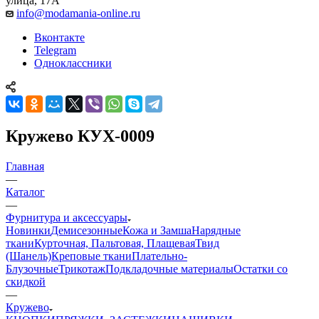
улица, 17А
info@modamania-online.ru
Вконтакте
Telegram
Одноклассники
Кружево КУХ-0009
Главная
—
Каталог
—
Фурнитура и аксессуары
Новинки
Демисезонные
Кожа и Замша
Нарядные
ткани
Курточная, Пальтовая, Плащевая
Твид
(Шанель)
Креповые ткани
Плательно-
Блузочные
Трикотаж
Подкладочные материалы
Остатки со
скидкой
—
Кружево