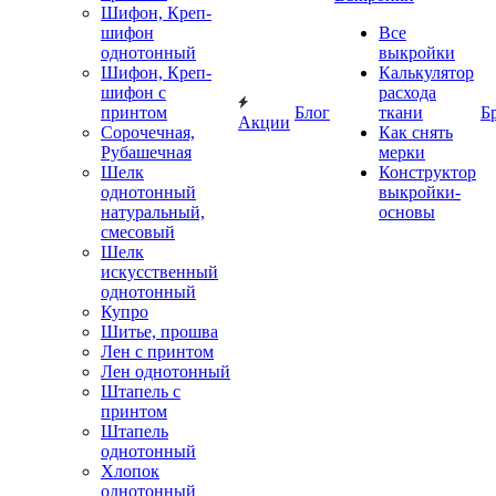
Шифон, Креп-
шифон
Все
однотонный
выкройки
Шифон, Креп-
Калькулятор
шифон с
расхода
принтом
Блог
ткани
Б
Акции
Сорочечная,
Как снять
Рубашечная
мерки
Шелк
Конструктор
однотонный
выкройки-
натуральный,
основы
смесовый
Шелк
искусственный
однотонный
Купро
Шитье, прошва
Лен с принтом
Лен однотонный
Штапель с
принтом
Штапель
однотонный
Хлопок
однотонный