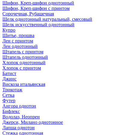
Шифон, Креп-шифон однотонный
Шифон, Креп-шифон с принтом
Сорочечная, Рубашечная
Шелк однотонный натуральный, смесовый
Шелк искусственный однотонный
Купро
Шитье, прошва
Лен с принтом
Лен однотонный
Штапель с принтом
Штапель однотонный
Хлопок однотонный
Хлопок с принтом
Батист
Джинс
Вискоза итальянская
Трикотаж
Сетка
Футер
Ангора однотон
Бифлекс
Водолаз, Неопрен
Джерси, Милано однотонное
Лапша однотон
Стежка однотонная