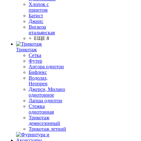
Хлопок с
принтом
Батист
Джинс
Вискоза
итальянская
+ ЕЩЕ 8
Трикотаж
Сетка
Футер
Ангора однотон
Бифлекс
Водолаз,
Неопрен
Джерси, Милано
однотонное
Лапша однотон
Стежка
однотонная
Трикотаж
демисезонный
Трикотаж летний