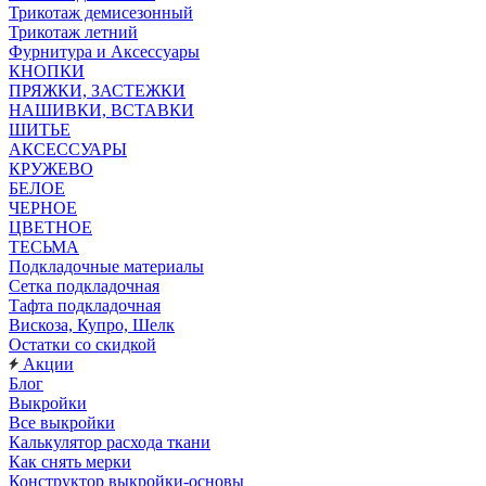
Трикотаж демисезонный
Трикотаж летний
Фурнитура и Аксессуары
КНОПКИ
ПРЯЖКИ, ЗАСТЕЖКИ
НАШИВКИ, ВСТАВКИ
ШИТЬЕ
АКСЕССУАРЫ
КРУЖЕВО
БЕЛОЕ
ЧЕРНОЕ
ЦВЕТНОЕ
ТЕСЬМА
Подкладочные материалы
Сетка подкладочная
Тафта подкладочная
Вискоза, Купро, Шелк
Остатки со скидкой
Акции
Блог
Выкройки
Все выкройки
Калькулятор расхода ткани
Как снять мерки
Конструктор выкройки-основы