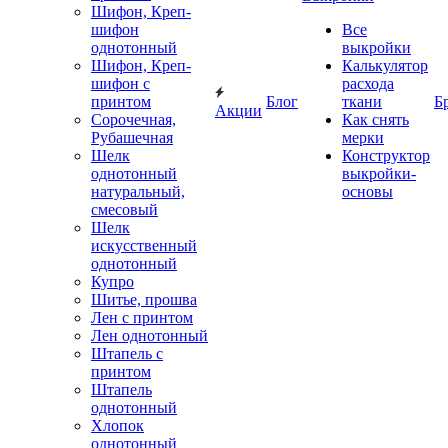
Шифон, Креп-
шифон
Все
однотонный
выкройки
Шифон, Креп-
Калькулятор
шифон с
расхода
принтом
Блог
ткани
Б
Акции
Сорочечная,
Как снять
Рубашечная
мерки
Шелк
Конструктор
однотонный
выкройки-
натуральный,
основы
смесовый
Шелк
искусственный
однотонный
Купро
Шитье, прошва
Лен с принтом
Лен однотонный
Штапель с
принтом
Штапель
однотонный
Хлопок
однотонный