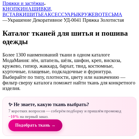
Пряжки и застёжки
КНОПКИ
НАШИВКИ,
ВСТАВКИ
ШИТЬЕ
АКСЕССУАРЫ
КРУЖЕВО
ТЕСЬМА
—
Украшение Декоративное УД-0041 Пряжка Золотистая
Каталог тканей для шитья и пошива
одежды
Более 1300 наименований ткани в одном каталоге
МодаМания: лён, штапель, шёлк, шифон, креп, вискоза,
кружево, гипюр, жаккард, бархат, твид, костюмные,
курточные, плащевые, подкладочные и фурнитура.
Выбирайте по типу, плотности, цвету или назначению —
фильтр сверху каталога поможет найти ткань для конкретного
изделия.
✨ Не знаете, какую ткань выбрать?
7 коротких вопросов — соберём подборку и пришлём промокод
−10%
на первый заказ.
Подобрать ткань →