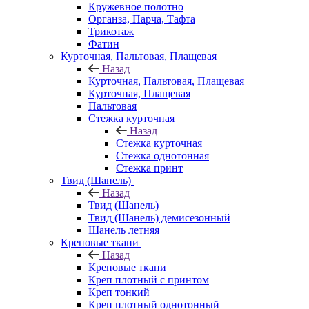
Кружевное полотно
Органза, Парча, Тафта
Трикотаж
Фатин
Курточная, Пальтовая, Плащевая
Назад
Курточная, Пальтовая, Плащевая
Курточная, Плащевая
Пальтовая
Стежка курточная
Назад
Стежка курточная
Стежка однотонная
Стежка принт
Твид (Шанель)
Назад
Твид (Шанель)
Твид (Шанель) демисезонный
Шанель летняя
Креповые ткани
Назад
Креповые ткани
Креп плотный с принтом
Креп тонкий
Креп плотный однотонный