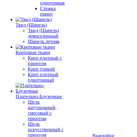
однотонная
Стежка
принт
Твид (Шанель)
Твид (Шанель)
демисезонный
Шанель летняя
Креповые ткани
Креп плотный с
принтом
Креп тонкий
Креп плотный
однотонный
Плательно-Блузочные
Шелк
натуральный,
смесовый с
принтом
Шелк
искусственный с
принтом
Выкройки