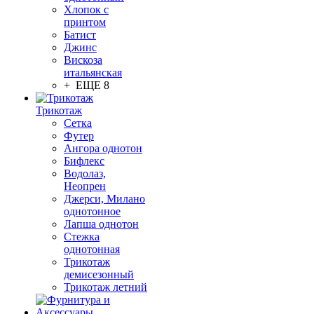
Хлопок с
принтом
Батист
Джинс
Вискоза
итальянская
+ ЕЩЕ 8
Трикотаж
Сетка
Футер
Ангора однотон
Бифлекс
Водолаз,
Неопрен
Джерси, Милано
однотонное
Лапша однотон
Стежка
однотонная
Трикотаж
демисезонный
Трикотаж летний