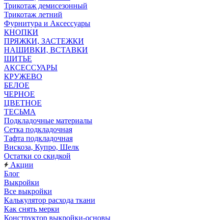
Трикотаж демисезонный
Трикотаж летний
Фурнитура и Аксессуары
КНОПКИ
ПРЯЖКИ, ЗАСТЕЖКИ
НАШИВКИ, ВСТАВКИ
ШИТЬЕ
АКСЕССУАРЫ
КРУЖЕВО
БЕЛОЕ
ЧЕРНОЕ
ЦВЕТНОЕ
ТЕСЬМА
Подкладочные материалы
Сетка подкладочная
Тафта подкладочная
Вискоза, Купро, Шелк
Остатки со скидкой
Акции
Блог
Выкройки
Все выкройки
Калькулятор расхода ткани
Как снять мерки
Конструктор выкройки-основы