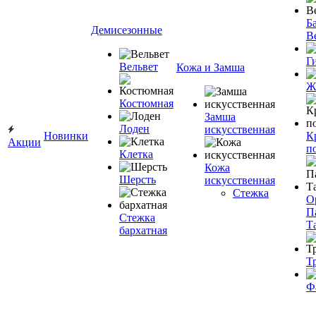
Ба
Демисезонные
В
Г
Вельвет
Кожа и Замша
Ж
Костюмная
Замша
Лоден
искусственная
Новинки
К
Акции
п
Клетка
Кожа
Шерсть
искусственная
Стежка
О
П
Стежка
Т
бархатная
Т
Ф