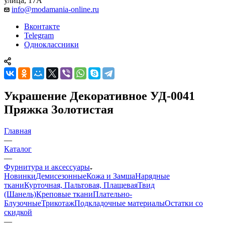
улица, 17А
info@modamania-online.ru
Вконтакте
Telegram
Одноклассники
Украшение Декоративное УД-0041
Пряжка Золотистая
Главная
—
Каталог
—
Фурнитура и аксессуары
Новинки
Демисезонные
Кожа и Замша
Нарядные
ткани
Курточная, Пальтовая, Плащевая
Твид
(Шанель)
Креповые ткани
Плательно-
Блузочные
Трикотаж
Подкладочные материалы
Остатки со
скидкой
—