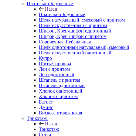
Плательно-Блузочные
Назад
Плательно-Блузочные
Шелк натуральный, смесовый с принтом
Шелк искусственный с принтом
Шифон, Креп-шифон однотонный
Шифон, Креп-шифон с принтом
Сорочечная, Рубашечная
Шелк однотонный натуральный, смесовый
Шелк искусственный однотонный
Купро
Шитье, прошва
Лен с принтом
Лен однотонный
Штапель с принтом
Штапель однотонный
Хлопок однотонный
Хлопок с принтом
Батист
Джинс
Вискоза итальянская
Трикотаж
Назад
Трикотаж
Сетка