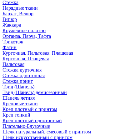
Стежка
Нарядные ткани
Бархат, Велюр
Гипюр
Жаккард
Кружевное полотно
Органза, Парча, Тафта
Трикотаж
Фатин
Курточная, Пальтовая, Плащевая
Курточная, Плащевая
Пальтовая
Стежка курточная
Стежка однотонная
Стежка принт
Твид (Шанель)
Твид (Шанель) демисезонный
Шанель летняя
Креповые ткани
Креп плотный с принтом
Креп тонкий
Креп плотный однотонный
Плательно-Блузочные
Шелк натуральный, смесовый с принтом
Шелк искусственный с принтом