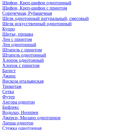
Шифон, Креп-шифон однотонный
Шифон, Креп-шифон с принтом
Сорочечная, Рубашечная
Шелк однотонный натуральный, смесовый
Шелк искусственный однотонный
Купро
Шитье, прошва
Лен с принтом
Лен однотонный
Штапель с принтом
Штапель однотонный
Хлопок однотонный
Хлопок с принтом
Батист
Джинс
Вискоза итальянская
Трикотаж
Сетка
Футер
Ангора однотон
Бифлекс
Водолаз, Неопрен
Джерси, Милано однотонное
Лапша однотон
Стежка однотонная