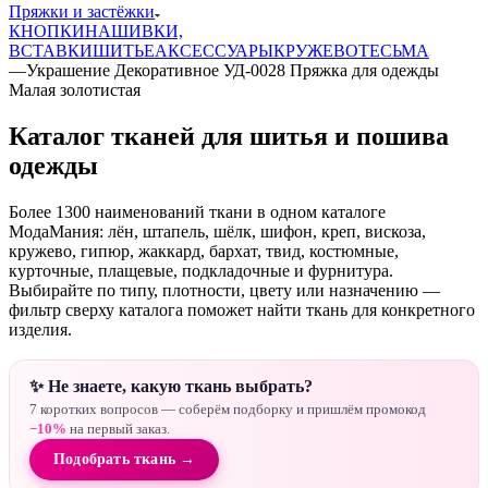
Пряжки и застёжки
КНОПКИ
НАШИВКИ,
ВСТАВКИ
ШИТЬЕ
АКСЕССУАРЫ
КРУЖЕВО
ТЕСЬМА
—
Украшение Декоративное УД-0028 Пряжка для одежды
Малая золотистая
Каталог тканей для шитья и пошива
одежды
Более 1300 наименований ткани в одном каталоге
МодаМания: лён, штапель, шёлк, шифон, креп, вискоза,
кружево, гипюр, жаккард, бархат, твид, костюмные,
курточные, плащевые, подкладочные и фурнитура.
Выбирайте по типу, плотности, цвету или назначению —
фильтр сверху каталога поможет найти ткань для конкретного
изделия.
✨ Не знаете, какую ткань выбрать?
7 коротких вопросов — соберём подборку и пришлём промокод
−10%
на первый заказ.
Подобрать ткань →