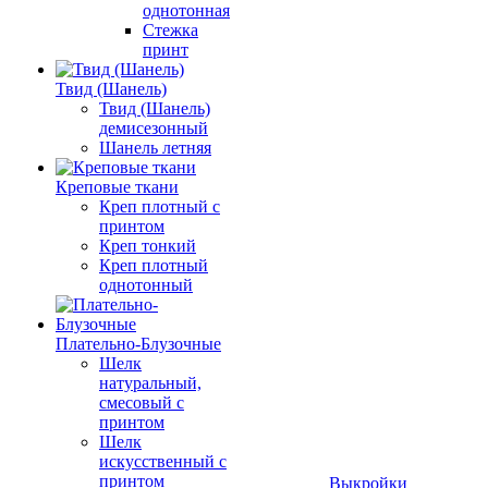
однотонная
Стежка
принт
Твид (Шанель)
Твид (Шанель)
демисезонный
Шанель летняя
Креповые ткани
Креп плотный с
принтом
Креп тонкий
Креп плотный
однотонный
Плательно-Блузочные
Шелк
натуральный,
смесовый с
принтом
Шелк
искусственный с
принтом
Выкройки