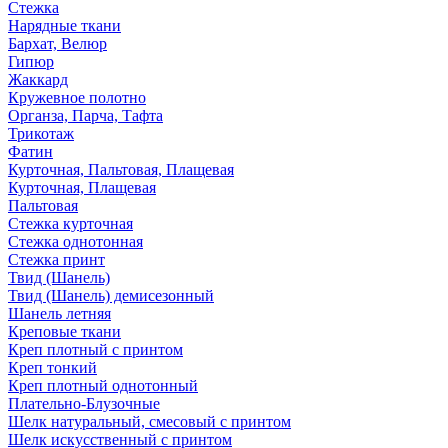
Стежка
Нарядные ткани
Бархат, Велюр
Гипюр
Жаккард
Кружевное полотно
Органза, Парча, Тафта
Трикотаж
Фатин
Курточная, Пальтовая, Плащевая
Курточная, Плащевая
Пальтовая
Стежка курточная
Стежка однотонная
Стежка принт
Твид (Шанель)
Твид (Шанель) демисезонный
Шанель летняя
Креповые ткани
Креп плотный с принтом
Креп тонкий
Креп плотный однотонный
Плательно-Блузочные
Шелк натуральный, смесовый с принтом
Шелк искусственный с принтом