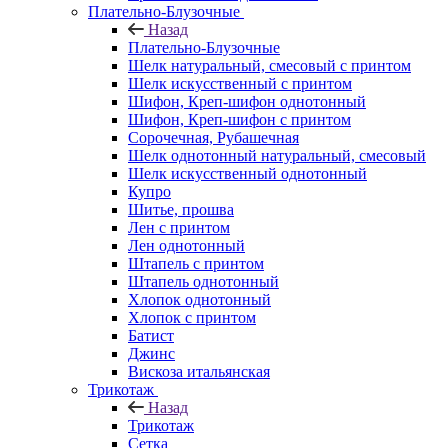
Плательно-Блузочные
Назад
Плательно-Блузочные
Шелк натуральный, смесовый с принтом
Шелк искусственный с принтом
Шифон, Креп-шифон однотонный
Шифон, Креп-шифон с принтом
Сорочечная, Рубашечная
Шелк однотонный натуральный, смесовый
Шелк искусственный однотонный
Купро
Шитье, прошва
Лен с принтом
Лен однотонный
Штапель с принтом
Штапель однотонный
Хлопок однотонный
Хлопок с принтом
Батист
Джинс
Вискоза итальянская
Трикотаж
Назад
Трикотаж
Сетка