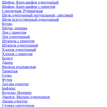
Шифон, Креп-шифон однотонный
Шифон, Креп-шифон с принтом
Сорочечная, Рубашечная
Шелк однотонный натуральный, смесовый
Шелк искусственный однотонный
Купро
Шитье, прошва
Лен с принтом
Лен однотонный
Штапель с принтом
Штапель однотонный
Хлопок однотонный
Хлопок с принтом
Батист
Джинс
Вискоза итальянская
Трикотаж
Сетка
Футер
Ангора однотон
Бифлекс
Водолаз, Неопрен
Джерси, Милано однотонное
Лапша однотон
Стежка однотонная