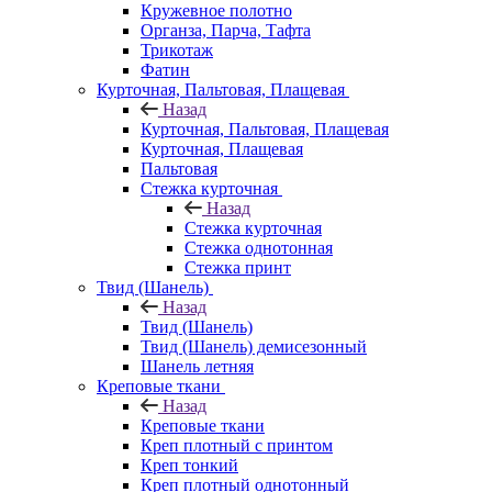
Кружевное полотно
Органза, Парча, Тафта
Трикотаж
Фатин
Курточная, Пальтовая, Плащевая
Назад
Курточная, Пальтовая, Плащевая
Курточная, Плащевая
Пальтовая
Стежка курточная
Назад
Стежка курточная
Стежка однотонная
Стежка принт
Твид (Шанель)
Назад
Твид (Шанель)
Твид (Шанель) демисезонный
Шанель летняя
Креповые ткани
Назад
Креповые ткани
Креп плотный с принтом
Креп тонкий
Креп плотный однотонный