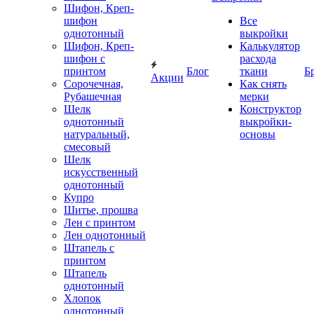
Шифон, Креп-
шифон
Все
однотонный
выкройки
Шифон, Креп-
Калькулятор
шифон с
расхода
принтом
Блог
ткани
Б
Акции
Сорочечная,
Как снять
Рубашечная
мерки
Шелк
Конструктор
однотонный
выкройки-
натуральный,
основы
смесовый
Шелк
искусственный
однотонный
Купро
Шитье, прошва
Лен с принтом
Лен однотонный
Штапель с
принтом
Штапель
однотонный
Хлопок
однотонный