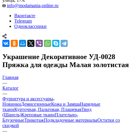
улица, 17А
info@modamania-online.ru
Вконтакте
Telegram
Одноклассники
Украшение Декоративное УД-0028
Пряжка для одежды Малая золотистая
Главная
—
Каталог
—
Фурнитура и аксессуары
Новинки
Демисезонные
Кожа и Замша
Нарядные
ткани
Курточная, Пальтовая, Плащевая
Твид
(Шанель)
Креповые ткани
Плательно-
Блузочные
Трикотаж
Подкладочные материалы
Остатки со
скидкой
—