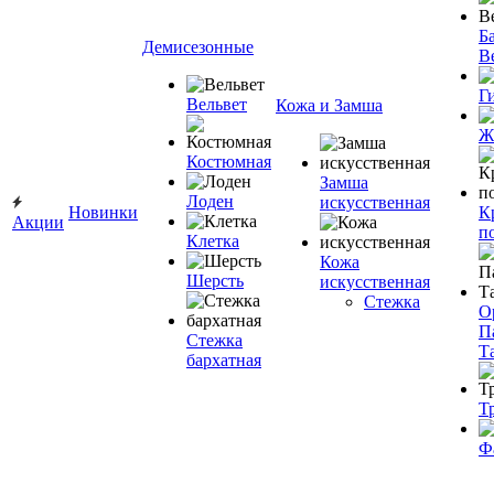
Ба
Демисезонные
В
Г
Вельвет
Кожа и Замша
Ж
Костюмная
Замша
Лоден
искусственная
Новинки
К
Акции
п
Клетка
Кожа
Шерсть
искусственная
Стежка
О
П
Стежка
Т
бархатная
Т
Ф