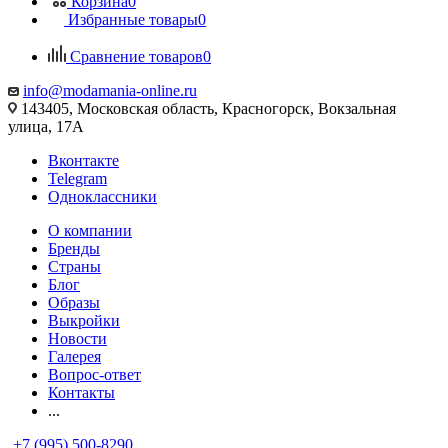
Корзина
0
Избранные товары
0
Сравнение товаров
0
info@modamania-online.ru
143405, Московская область, Красногорск, Вокзальная
улица, 17А
Вконтакте
Telegram
Одноклассники
О компании
Бренды
Страны
Блог
Образы
Выкройки
Новости
Галерея
Вопрос-ответ
Контакты
...
+7 (995) 500-8290