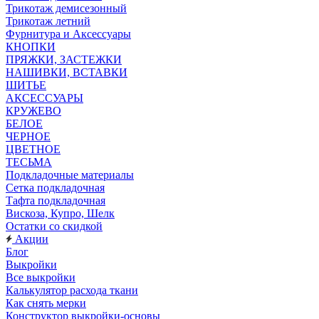
Трикотаж демисезонный
Трикотаж летний
Фурнитура и Аксессуары
КНОПКИ
ПРЯЖКИ, ЗАСТЕЖКИ
НАШИВКИ, ВСТАВКИ
ШИТЬЕ
АКСЕССУАРЫ
КРУЖЕВО
БЕЛОЕ
ЧЕРНОЕ
ЦВЕТНОЕ
ТЕСЬМА
Подкладочные материалы
Сетка подкладочная
Тафта подкладочная
Вискоза, Купро, Шелк
Остатки со скидкой
Акции
Блог
Выкройки
Все выкройки
Калькулятор расхода ткани
Как снять мерки
Конструктор выкройки-основы