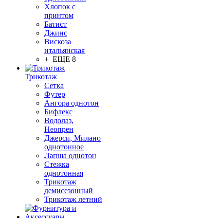
Хлопок с
принтом
Батист
Джинс
Вискоза
итальянская
+ ЕЩЕ 8
Трикотаж
Сетка
Футер
Ангора однотон
Бифлекс
Водолаз,
Неопрен
Джерси, Милано
однотонное
Лапша однотон
Стежка
однотонная
Трикотаж
демисезонный
Трикотаж летний