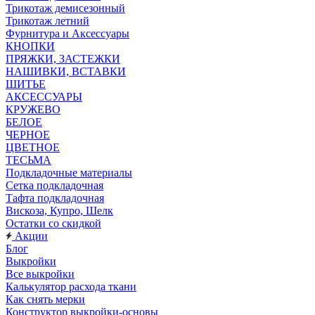
Трикотаж демисезонный
Трикотаж летний
Фурнитура и Аксессуары
КНОПКИ
ПРЯЖКИ, ЗАСТЕЖКИ
НАШИВКИ, ВСТАВКИ
ШИТЬЕ
АКСЕССУАРЫ
КРУЖЕВО
БЕЛОЕ
ЧЕРНОЕ
ЦВЕТНОЕ
ТЕСЬМА
Подкладочные материалы
Сетка подкладочная
Тафта подкладочная
Вискоза, Купро, Шелк
Остатки со скидкой
Акции
Блог
Выкройки
Все выкройки
Калькулятор расхода ткани
Как снять мерки
Конструктор выкройки-основы