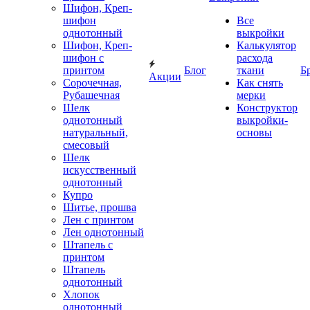
Шифон, Креп-
шифон
Все
однотонный
выкройки
Шифон, Креп-
Калькулятор
шифон с
расхода
принтом
Блог
ткани
Б
Акции
Сорочечная,
Как снять
Рубашечная
мерки
Шелк
Конструктор
однотонный
выкройки-
натуральный,
основы
смесовый
Шелк
искусственный
однотонный
Купро
Шитье, прошва
Лен с принтом
Лен однотонный
Штапель с
принтом
Штапель
однотонный
Хлопок
однотонный