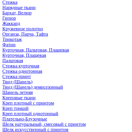
Стежка
Нарядные ткани
Бархат, Велюр
Гипюр
Жаккард
Кружевное полотно
Органза, Парча, Тафта
Трикотаж
Фатин
Курточная, Пальтовая, Плащевая
Курточная, Плащевая
Пальтовая
Стежка курточная
Стежка однотонная
Стежка принт
Твид (Шанель)
Твид (Шанель) демисезонный
Шанель летняя
Креповые ткани
Креп плотный с принтом
Креп тонкий
Креп плотный однотонный
Плательно-Блузочные
Шелк натуральный, смесовый с принтом
Шелк искусственный с принтом