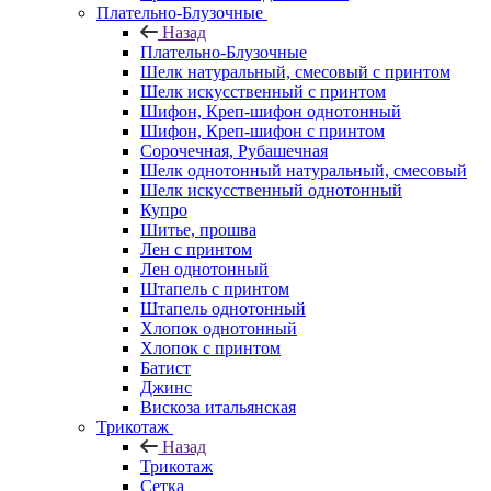
Плательно-Блузочные
Назад
Плательно-Блузочные
Шелк натуральный, смесовый с принтом
Шелк искусственный с принтом
Шифон, Креп-шифон однотонный
Шифон, Креп-шифон с принтом
Сорочечная, Рубашечная
Шелк однотонный натуральный, смесовый
Шелк искусственный однотонный
Купро
Шитье, прошва
Лен с принтом
Лен однотонный
Штапель с принтом
Штапель однотонный
Хлопок однотонный
Хлопок с принтом
Батист
Джинс
Вискоза итальянская
Трикотаж
Назад
Трикотаж
Сетка