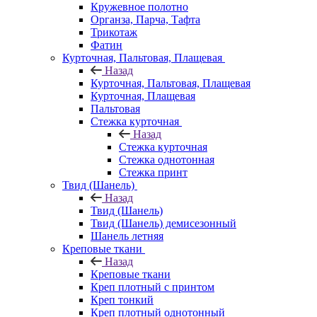
Кружевное полотно
Органза, Парча, Тафта
Трикотаж
Фатин
Курточная, Пальтовая, Плащевая
Назад
Курточная, Пальтовая, Плащевая
Курточная, Плащевая
Пальтовая
Стежка курточная
Назад
Стежка курточная
Стежка однотонная
Стежка принт
Твид (Шанель)
Назад
Твид (Шанель)
Твид (Шанель) демисезонный
Шанель летняя
Креповые ткани
Назад
Креповые ткани
Креп плотный с принтом
Креп тонкий
Креп плотный однотонный