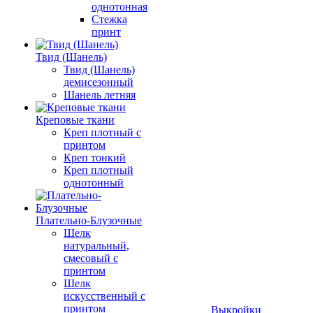
однотонная
Стежка
принт
Твид (Шанель)
Твид (Шанель)
демисезонный
Шанель летняя
Креповые ткани
Креп плотный с
принтом
Креп тонкий
Креп плотный
однотонный
Плательно-Блузочные
Шелк
натуральный,
смесовый с
принтом
Шелк
искусственный с
принтом
Выкройки