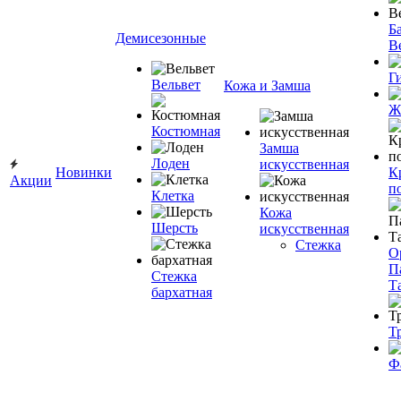
Ба
Демисезонные
В
Г
Вельвет
Кожа и Замша
Ж
Костюмная
Замша
Лоден
искусственная
Новинки
К
Акции
п
Клетка
Кожа
Шерсть
искусственная
Стежка
О
П
Стежка
Т
бархатная
Т
Ф