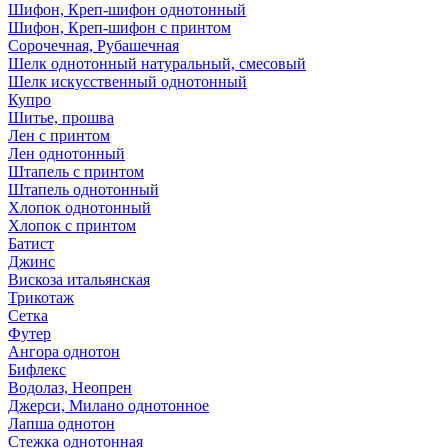
Шифон, Креп-шифон однотонный
Шифон, Креп-шифон с принтом
Сорочечная, Рубашечная
Шелк однотонный натуральный, смесовый
Шелк искусственный однотонный
Купро
Шитье, прошва
Лен с принтом
Лен однотонный
Штапель с принтом
Штапель однотонный
Хлопок однотонный
Хлопок с принтом
Батист
Джинс
Вискоза итальянская
Трикотаж
Сетка
Футер
Ангора однотон
Бифлекс
Водолаз, Неопрен
Джерси, Милано однотонное
Лапша однотон
Стежка однотонная