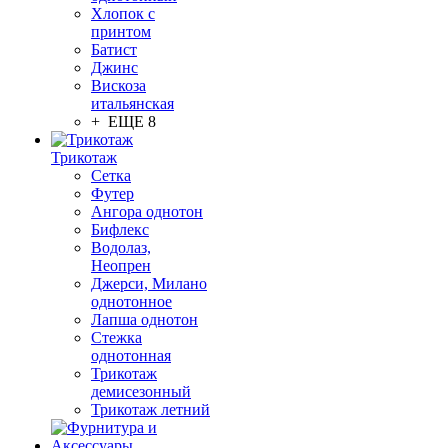
Хлопок с
принтом
Батист
Джинс
Вискоза
итальянская
+ ЕЩЕ 8
Трикотаж
Сетка
Футер
Ангора однотон
Бифлекс
Водолаз,
Неопрен
Джерси, Милано
однотонное
Лапша однотон
Стежка
однотонная
Трикотаж
демисезонный
Трикотаж летний