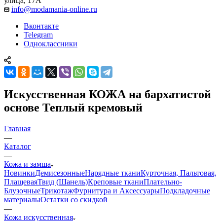
улица, 17А
info@modamania-online.ru
Вконтакте
Telegram
Одноклассники
Искусственная КОЖА на бархатистой
основе Теплый кремовый
Главная
—
Каталог
—
Кожа и замша
Новинки
Демисезонные
Нарядные ткани
Курточная, Пальтовая,
Плащевая
Твид (Шанель)
Креповые ткани
Плательно-
Блузочные
Трикотаж
Фурнитура и Аксессуары
Подкладочные
материалы
Остатки со скидкой
—
Кожа искусственная