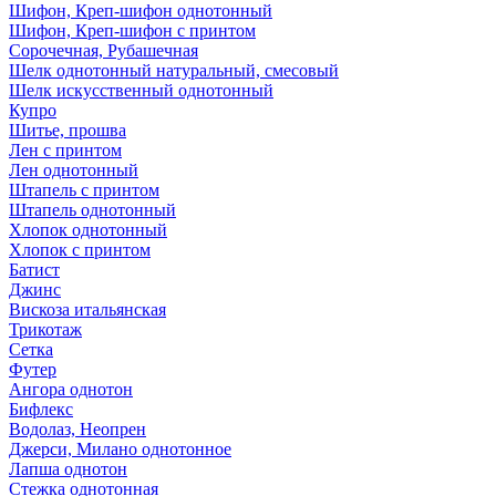
Шифон, Креп-шифон однотонный
Шифон, Креп-шифон с принтом
Сорочечная, Рубашечная
Шелк однотонный натуральный, смесовый
Шелк искусственный однотонный
Купро
Шитье, прошва
Лен с принтом
Лен однотонный
Штапель с принтом
Штапель однотонный
Хлопок однотонный
Хлопок с принтом
Батист
Джинс
Вискоза итальянская
Трикотаж
Сетка
Футер
Ангора однотон
Бифлекс
Водолаз, Неопрен
Джерси, Милано однотонное
Лапша однотон
Стежка однотонная