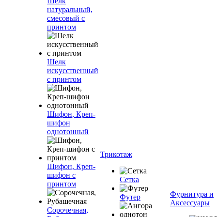
Шелк
натуральный,
смесовый с
принтом
Шелк
искусственный
с принтом
Шифон, Креп-
шифон
однотонный
Трикотаж
Шифон, Креп-
шифон с
Сетка
принтом
Фурнитура и
Футер
Аксессуары
Сорочечная,