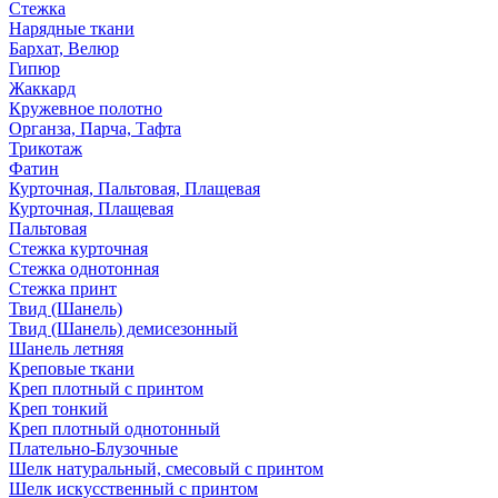
Стежка
Нарядные ткани
Бархат, Велюр
Гипюр
Жаккард
Кружевное полотно
Органза, Парча, Тафта
Трикотаж
Фатин
Курточная, Пальтовая, Плащевая
Курточная, Плащевая
Пальтовая
Стежка курточная
Стежка однотонная
Стежка принт
Твид (Шанель)
Твид (Шанель) демисезонный
Шанель летняя
Креповые ткани
Креп плотный с принтом
Креп тонкий
Креп плотный однотонный
Плательно-Блузочные
Шелк натуральный, смесовый с принтом
Шелк искусственный с принтом