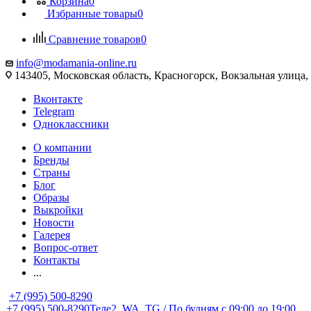
Корзина
0
Избранные товары
0
Сравнение товаров
0
info@modamania-online.ru
143405, Московская область, Красногорск, Вокзальная улиц
Вконтакте
Telegram
Одноклассники
О компании
Бренды
Страны
Блог
Образы
Выкройки
Новости
Галерея
Вопрос-ответ
Контакты
...
+7 (995) 500-8290
+7 (995) 500-8290
Теле2, WA, TG / По будням c 09:00 до 19:00