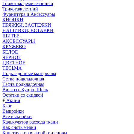
Трикотаж демисезонный
Трикотаж летний
Фурнитура и Аксессуары
КНОПКИ
ПРЯЖКИ, ЗАСТЕЖКИ
НАШИВКИ, ВСТАВКИ
ШИТЬЕ
АКСЕССУАРЫ
КРУЖЕВО
БЕЛОЕ
ЧЕРНОЕ
ЦВЕТНОЕ
ТЕСЬМА
Подкладочные материалы
Сетка подкладочная
Тафта подкладочная
Вискоза, Купро, Шелк
Остатки со скидкой
Акции
Блог
Выкройки
Все выкройки
Калькулятор расхода ткани
Как снять мерки
Конструктор выкройки-основы