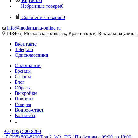
Корзина
0
Избранные товары
0
Сравнение товаров
0
info@modamania-online.ru
143405, Московская область, Красногорск, Вокзальная улиц
Вконтакте
Telegram
Одноклассники
О компании
Бренды
Страны
Блог
Образы
Выкройки
Новости
Галерея
Вопрос-ответ
Контакты
...
+7 (995) 500-8290
+7 (995) 500-8290
Теле2, WA, TG / По будням c 09:00 до 19:00