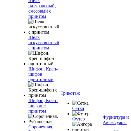
Шелк
натуральный,
смесовый с
принтом
Шелк
искусственный
с принтом
Шифон, Креп-
шифон
однотонный
Трикотаж
Шифон, Креп-
шифон с
Сетка
принтом
Фурнитура и
Футер
Аксессуары
Сорочечная,