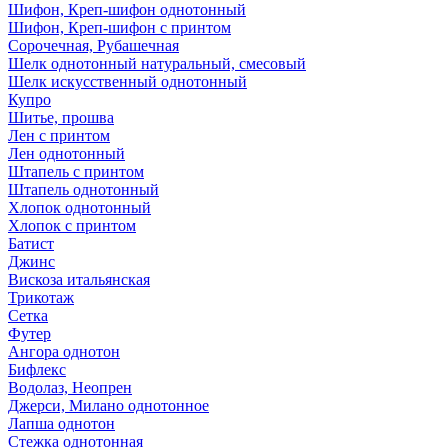
Шифон, Креп-шифон однотонный
Шифон, Креп-шифон с принтом
Сорочечная, Рубашечная
Шелк однотонный натуральный, смесовый
Шелк искусственный однотонный
Купро
Шитье, прошва
Лен с принтом
Лен однотонный
Штапель с принтом
Штапель однотонный
Хлопок однотонный
Хлопок с принтом
Батист
Джинс
Вискоза итальянская
Трикотаж
Сетка
Футер
Ангора однотон
Бифлекс
Водолаз, Неопрен
Джерси, Милано однотонное
Лапша однотон
Стежка однотонная