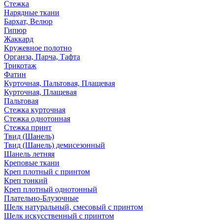
Стежка
Нарядные ткани
Бархат, Велюр
Гипюр
Жаккард
Кружевное полотно
Органза, Парча, Тафта
Трикотаж
Фатин
Курточная, Пальтовая, Плащевая
Курточная, Плащевая
Пальтовая
Стежка курточная
Стежка однотонная
Стежка принт
Твид (Шанель)
Твид (Шанель) демисезонный
Шанель летняя
Креповые ткани
Креп плотный с принтом
Креп тонкий
Креп плотный однотонный
Плательно-Блузочные
Шелк натуральный, смесовый с принтом
Шелк искусственный с принтом