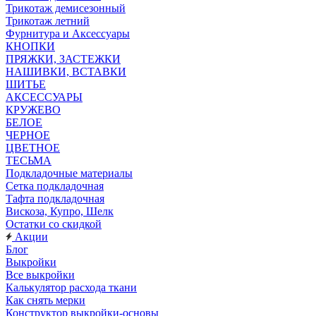
Трикотаж демисезонный
Трикотаж летний
Фурнитура и Аксессуары
КНОПКИ
ПРЯЖКИ, ЗАСТЕЖКИ
НАШИВКИ, ВСТАВКИ
ШИТЬЕ
АКСЕССУАРЫ
КРУЖЕВО
БЕЛОЕ
ЧЕРНОЕ
ЦВЕТНОЕ
ТЕСЬМА
Подкладочные материалы
Сетка подкладочная
Тафта подкладочная
Вискоза, Купро, Шелк
Остатки со скидкой
Акции
Блог
Выкройки
Все выкройки
Калькулятор расхода ткани
Как снять мерки
Конструктор выкройки-основы