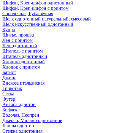
Шифон, Креп-шифон однотонный
Шифон, Креп-шифон с принтом
Сорочечная, Рубашечная
Шелк однотонный натуральный, смесовый
Шелк искусственный однотонный
Купро
Шитье, прошва
Лен с принтом
Лен однотонный
Штапель с принтом
Штапель однотонный
Хлопок однотонный
Хлопок с принтом
Батист
Джинс
Вискоза итальянская
Трикотаж
Сетка
Футер
Ангора однотон
Бифлекс
Водолаз, Неопрен
Джерси, Милано однотонное
Лапша однотон
Стежка однотонная