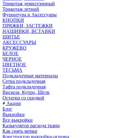
Трикотаж демисезонный
Трикотаж летний
Фурнитура и Аксессуары
КНОПКИ
ПРЯЖКИ, ЗАСТЕЖКИ
НАШИВКИ, ВСТАВКИ
ШИТЬЕ
АКСЕССУАРЫ
КРУЖЕВО
БЕЛОЕ
ЧЕРНОЕ
ЦВЕТНОЕ
ТЕСЬМА
Подкладочные материалы
Сетка подкладочная
Тафта подкладочная
Вискоза, Купро, Шелк
Остатки со скидкой
Акции
Блог
Выкройки
Все выкройки
Калькулятор расхода ткани
Как снять мерки
Конструктор выкройки-основы