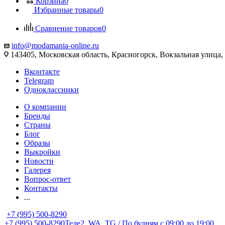
Корзина
0
Избранные товары
0
Сравнение товаров
0
info@modamania-online.ru
143405, Московская область, Красногорск, Вокзальная улиц
Вконтакте
Telegram
Одноклассники
О компании
Бренды
Страны
Блог
Образы
Выкройки
Новости
Галерея
Вопрос-ответ
Контакты
...
+7 (995) 500-8290
+7 (995) 500-8290
Теле2, WA, TG / По будням c 09:00 до 19:00