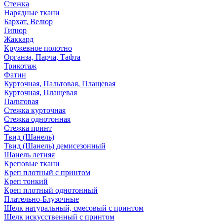
Стежка
Нарядные ткани
Бархат, Велюр
Гипюр
Жаккард
Кружевное полотно
Органза, Парча, Тафта
Трикотаж
Фатин
Курточная, Пальтовая, Плащевая
Курточная, Плащевая
Пальтовая
Стежка курточная
Стежка однотонная
Стежка принт
Твид (Шанель)
Твид (Шанель) демисезонный
Шанель летняя
Креповые ткани
Креп плотный с принтом
Креп тонкий
Креп плотный однотонный
Плательно-Блузочные
Шелк натуральный, смесовый с принтом
Шелк искусственный с принтом