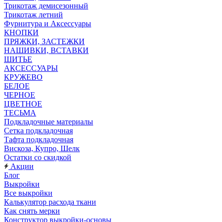
Трикотаж демисезонный
Трикотаж летний
Фурнитура и Аксессуары
КНОПКИ
ПРЯЖКИ, ЗАСТЕЖКИ
НАШИВКИ, ВСТАВКИ
ШИТЬЕ
АКСЕССУАРЫ
КРУЖЕВО
БЕЛОЕ
ЧЕРНОЕ
ЦВЕТНОЕ
ТЕСЬМА
Подкладочные материалы
Сетка подкладочная
Тафта подкладочная
Вискоза, Купро, Шелк
Остатки со скидкой
Акции
Блог
Выкройки
Все выкройки
Калькулятор расхода ткани
Как снять мерки
Конструктор выкройки-основы