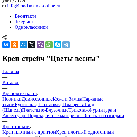
улица, 17А
info@modamania-online.ru
Вконтакте
Telegram
Одноклассники
Креп-стрейч "Цветы весны"
Главная
—
Каталог
—
Креповые ткани
Новинки
Демисезонные
Кожа и Замша
Нарядные
ткани
Курточная, Пальтовая, Плащевая
Твид
(Шанель)
Плательно-Блузочные
Трикотаж
Фурнитура и
Аксессуары
Подкладочные материалы
Остатки со скидкой
—
Креп тонкий
Креп плотный с принтом
Креп плотный однотонный