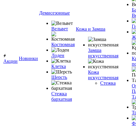
Ба
Демисезонные
В
Г
Вельвет
Кожа и Замша
Ж
Костюмная
Замша
Лоден
искусственная
Новинки
К
Акции
п
Клетка
Кожа
Шерсть
искусственная
Стежка
О
П
Стежка
Т
бархатная
Т
Ф