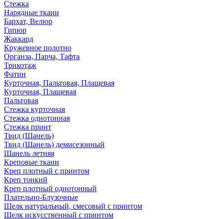
Стежка
Нарядные ткани
Бархат, Велюр
Гипюр
Жаккард
Кружевное полотно
Органза, Парча, Тафта
Трикотаж
Фатин
Курточная, Пальтовая, Плащевая
Курточная, Плащевая
Пальтовая
Стежка курточная
Стежка однотонная
Стежка принт
Твид (Шанель)
Твид (Шанель) демисезонный
Шанель летняя
Креповые ткани
Креп плотный с принтом
Креп тонкий
Креп плотный однотонный
Плательно-Блузочные
Шелк натуральный, смесовый с принтом
Шелк искусственный с принтом