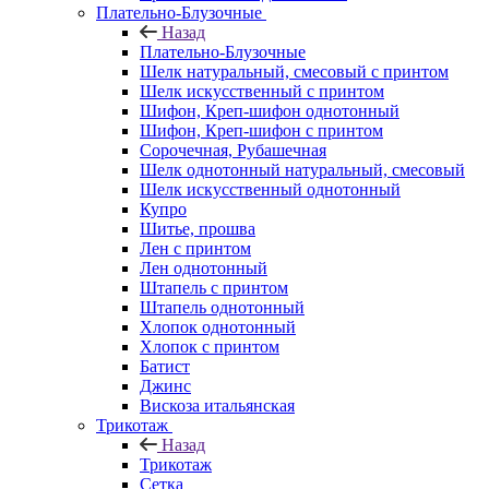
Плательно-Блузочные
Назад
Плательно-Блузочные
Шелк натуральный, смесовый с принтом
Шелк искусственный с принтом
Шифон, Креп-шифон однотонный
Шифон, Креп-шифон с принтом
Сорочечная, Рубашечная
Шелк однотонный натуральный, смесовый
Шелк искусственный однотонный
Купро
Шитье, прошва
Лен с принтом
Лен однотонный
Штапель с принтом
Штапель однотонный
Хлопок однотонный
Хлопок с принтом
Батист
Джинс
Вискоза итальянская
Трикотаж
Назад
Трикотаж
Сетка