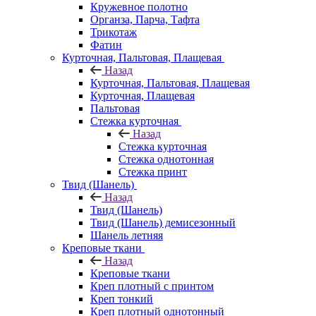
Кружевное полотно
Органза, Парча, Тафта
Трикотаж
Фатин
Курточная, Пальтовая, Плащевая
Назад
Курточная, Пальтовая, Плащевая
Курточная, Плащевая
Пальтовая
Стежка курточная
Назад
Стежка курточная
Стежка однотонная
Стежка принт
Твид (Шанель)
Назад
Твид (Шанель)
Твид (Шанель) демисезонный
Шанель летняя
Креповые ткани
Назад
Креповые ткани
Креп плотный с принтом
Креп тонкий
Креп плотный однотонный