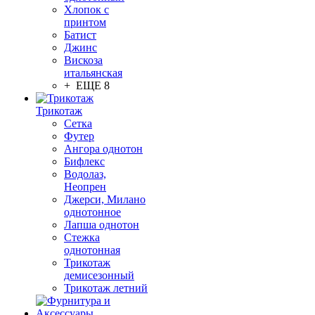
Хлопок с
принтом
Батист
Джинс
Вискоза
итальянская
+ ЕЩЕ 8
Трикотаж
Сетка
Футер
Ангора однотон
Бифлекс
Водолаз,
Неопрен
Джерси, Милано
однотонное
Лапша однотон
Стежка
однотонная
Трикотаж
демисезонный
Трикотаж летний