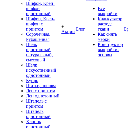
Шифон, Креп-
шифон
Все
однотонный
выкройки
Шифон, Креп-
Калькулятор
шифон с
расхода
принтом
Блог
ткани
Б
Акции
Сорочечная,
Как снять
Рубашечная
мерки
Шелк
Конструктор
однотонный
выкройки-
натуральный,
основы
смесовый
Шелк
искусственный
однотонный
Купро
Шитье, прошва
Лен с принтом
Лен однотонный
Штапель с
принтом
Штапель
однотонный
Хлопок
однотонный