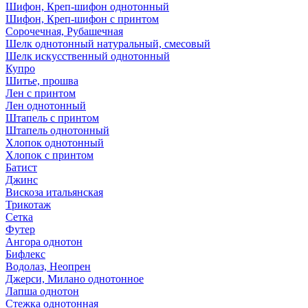
Шифон, Креп-шифон однотонный
Шифон, Креп-шифон с принтом
Сорочечная, Рубашечная
Шелк однотонный натуральный, смесовый
Шелк искусственный однотонный
Купро
Шитье, прошва
Лен с принтом
Лен однотонный
Штапель с принтом
Штапель однотонный
Хлопок однотонный
Хлопок с принтом
Батист
Джинс
Вискоза итальянская
Трикотаж
Сетка
Футер
Ангора однотон
Бифлекс
Водолаз, Неопрен
Джерси, Милано однотонное
Лапша однотон
Стежка однотонная