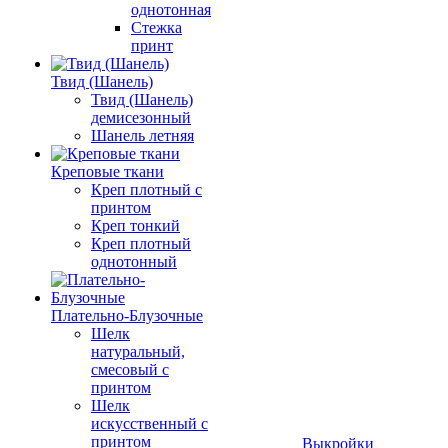
однотонная
Стежка
принт
Твид (Шанель)
Твид (Шанель)
демисезонный
Шанель летняя
Креповые ткани
Креп плотный с
принтом
Креп тонкий
Креп плотный
однотонный
Плательно-Блузочные
Шелк
натуральный,
смесовый с
принтом
Шелк
искусственный с
принтом
Выкройки