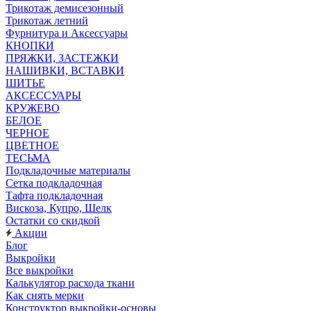
Трикотаж демисезонный
Трикотаж летний
Фурнитура и Аксессуары
КНОПКИ
ПРЯЖКИ, ЗАСТЕЖКИ
НАШИВКИ, ВСТАВКИ
ШИТЬЕ
АКСЕССУАРЫ
КРУЖЕВО
БЕЛОЕ
ЧЕРНОЕ
ЦВЕТНОЕ
ТЕСЬМА
Подкладочные материалы
Сетка подкладочная
Тафта подкладочная
Вискоза, Купро, Шелк
Остатки со скидкой
Акции
Блог
Выкройки
Все выкройки
Калькулятор расхода ткани
Как снять мерки
Конструктор выкройки-основы