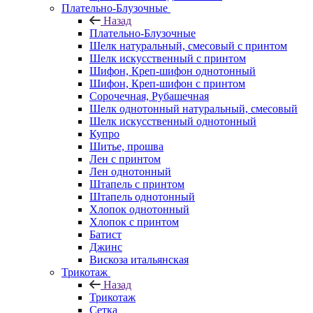
Плательно-Блузочные
Назад
Плательно-Блузочные
Шелк натуральный, смесовый с принтом
Шелк искусственный с принтом
Шифон, Креп-шифон однотонный
Шифон, Креп-шифон с принтом
Сорочечная, Рубашечная
Шелк однотонный натуральный, смесовый
Шелк искусственный однотонный
Купро
Шитье, прошва
Лен с принтом
Лен однотонный
Штапель с принтом
Штапель однотонный
Хлопок однотонный
Хлопок с принтом
Батист
Джинс
Вискоза итальянская
Трикотаж
Назад
Трикотаж
Сетка