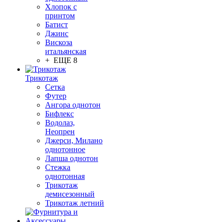
Хлопок с
принтом
Батист
Джинс
Вискоза
итальянская
+ ЕЩЕ 8
Трикотаж
Сетка
Футер
Ангора однотон
Бифлекс
Водолаз,
Неопрен
Джерси, Милано
однотонное
Лапша однотон
Стежка
однотонная
Трикотаж
демисезонный
Трикотаж летний