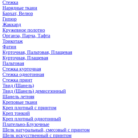
Стежка
Нарядные ткани
Бархат, Велюр
Гипюр
Жаккард
Кружевное полотно
Органза, Парча, Тафта
Трикотаж
Фатин
Курточная, Пальтовая, Плащевая
Курточная, Плащевая
Пальтовая
Стежка курточная
Стежка однотонная
Стежка принт
Твид (Шанель)
Твид (Шанель) демисезонный
Шанель летняя
Креповые ткани
Креп плотный с принтом
Креп тонкий
Креп плотный однотонный
Плательно-Блузочные
Шелк натуральный, смесовый с принтом
Шелк искусственный с принтом