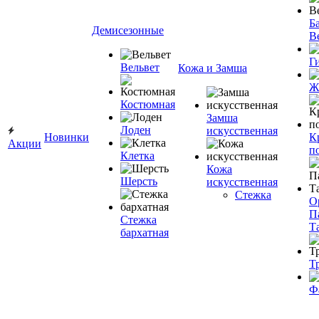
Ба
Демисезонные
В
Г
Вельвет
Кожа и Замша
Ж
Костюмная
Замша
Лоден
искусственная
Новинки
К
Акции
п
Клетка
Кожа
Шерсть
искусственная
Стежка
О
П
Стежка
Т
бархатная
Т
Ф