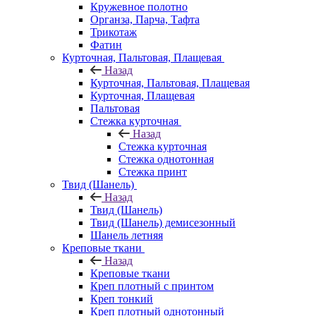
Кружевное полотно
Органза, Парча, Тафта
Трикотаж
Фатин
Курточная, Пальтовая, Плащевая
Назад
Курточная, Пальтовая, Плащевая
Курточная, Плащевая
Пальтовая
Стежка курточная
Назад
Стежка курточная
Стежка однотонная
Стежка принт
Твид (Шанель)
Назад
Твид (Шанель)
Твид (Шанель) демисезонный
Шанель летняя
Креповые ткани
Назад
Креповые ткани
Креп плотный с принтом
Креп тонкий
Креп плотный однотонный