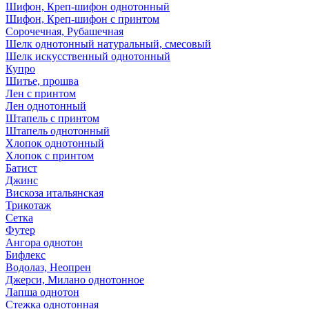
Шифон, Креп-шифон однотонный
Шифон, Креп-шифон с принтом
Сорочечная, Рубашечная
Шелк однотонный натуральный, смесовый
Шелк искусственный однотонный
Купро
Шитье, прошва
Лен с принтом
Лен однотонный
Штапель с принтом
Штапель однотонный
Хлопок однотонный
Хлопок с принтом
Батист
Джинс
Вискоза итальянская
Трикотаж
Сетка
Футер
Ангора однотон
Бифлекс
Водолаз, Неопрен
Джерси, Милано однотонное
Лапша однотон
Стежка однотонная