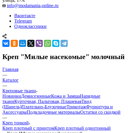
улица, 17А
info@modamania-online.ru
Вконтакте
Telegram
Одноклассники
Креп "Милые насекомые" молочный
Главная
—
Каталог
—
Креповые ткани
Новинки
Демисезонные
Кожа и Замша
Нарядные
ткани
Курточная, Пальтовая, Плащевая
Твид
(Шанель)
Плательно-Блузочные
Трикотаж
Фурнитура и
Аксессуары
Подкладочные материалы
Остатки со скидкой
—
Креп тонкий
Креп плотный с принтом
Креп плотный однотонный