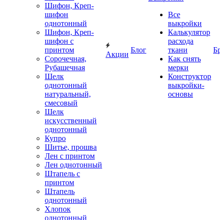
Шифон, Креп-
шифон
Все
однотонный
выкройки
Шифон, Креп-
Калькулятор
шифон с
расхода
принтом
Блог
ткани
Б
Акции
Сорочечная,
Как снять
Рубашечная
мерки
Шелк
Конструктор
однотонный
выкройки-
натуральный,
основы
смесовый
Шелк
искусственный
однотонный
Купро
Шитье, прошва
Лен с принтом
Лен однотонный
Штапель с
принтом
Штапель
однотонный
Хлопок
однотонный