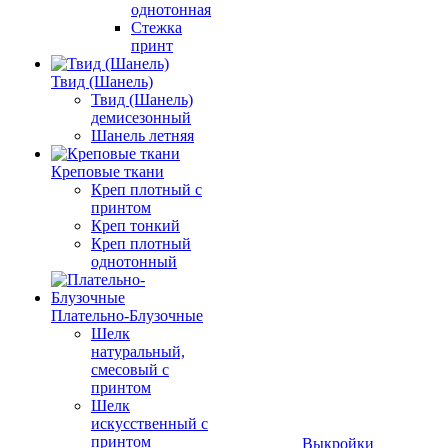
однотонная
Стежка
принт
Твид (Шанель)
Твид (Шанель)
демисезонный
Шанель летняя
Креповые ткани
Креп плотный с
принтом
Креп тонкий
Креп плотный
однотонный
Плательно-Блузочные
Шелк
натуральный,
смесовый с
принтом
Шелк
искусственный с
принтом
Выкройки