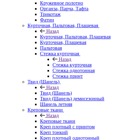
Кружевное полотно
Органза, Парча, Тафта
Трикотаж
Фатин
Курточная, Пальтовая, Плащевая
Назад
Курточная, Пальтовая, Плащевая
Курточная, Плащевая
Пальтовая
Стежка курточная
Назад
Стежка курточная
Стежка однотонная
Стежка принт
Твид (Шанель)
Назад
Твид (Шанель)
Твид (Шанель) демисезонный
Шанель летняя
Креповые ткани
Назад
Креповые ткани
Креп плотный с принтом
Креп тонкий
Креп плотный однотонный