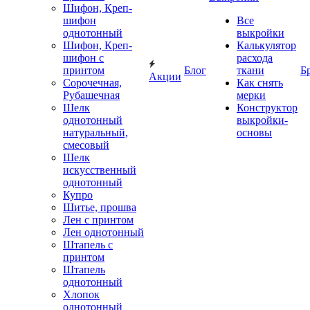
Шифон, Креп-
шифон
Все
однотонный
выкройки
Шифон, Креп-
Калькулятор
шифон с
расхода
принтом
Блог
ткани
Б
Акции
Сорочечная,
Как снять
Рубашечная
мерки
Шелк
Конструктор
однотонный
выкройки-
натуральный,
основы
смесовый
Шелк
искусственный
однотонный
Купро
Шитье, прошва
Лен с принтом
Лен однотонный
Штапель с
принтом
Штапель
однотонный
Хлопок
однотонный