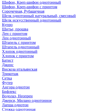
Шифон, Креп-шифон однотонный
Шифон, Креп-шифон с принтом
Сорочечная, Рубашечная
Шелк однотонный натуральный, смесовый
Шелк искусственный однотонный
Купро
Шитье, прошва
Лен с принтом
Лен однотонный
Штапель с принтом
Штапель однотонный
Хлопок однотонный
Хлопок с принтом
Батист
Джинс
Вискоза итальянская
Трикотаж
Сетка
Футер
Ангора однотон
Бифлекс
Водолаз, Неопрен
Джерси, Милано однотонное
Лапша однотон
Стежка однотонная