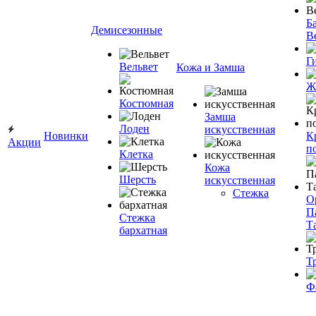
Ба
Демисезонные
В
Г
Вельвет
Кожа и Замша
Ж
Костюмная
Замша
Лоден
искусственная
Новинки
К
Акции
п
Клетка
Кожа
Шерсть
искусственная
Стежка
О
П
Стежка
Т
бархатная
Т
Ф