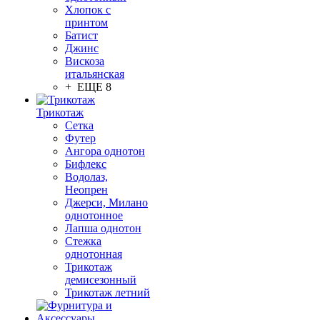
Хлопок с
принтом
Батист
Джинс
Вискоза
итальянская
+ ЕЩЕ 8
Трикотаж
Сетка
Футер
Ангора однотон
Бифлекс
Водолаз,
Неопрен
Джерси, Милано
однотонное
Лапша однотон
Стежка
однотонная
Трикотаж
демисезонный
Трикотаж летний