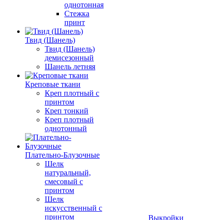
однотонная
Стежка
принт
Твид (Шанель)
Твид (Шанель)
демисезонный
Шанель летняя
Креповые ткани
Креп плотный с
принтом
Креп тонкий
Креп плотный
однотонный
Плательно-Блузочные
Шелк
натуральный,
смесовый с
принтом
Шелк
искусственный с
принтом
Выкройки