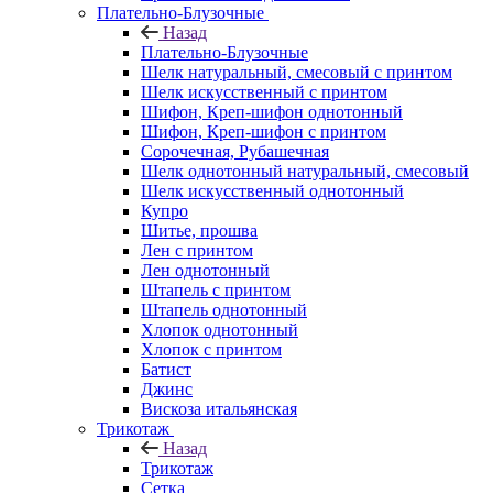
Плательно-Блузочные
Назад
Плательно-Блузочные
Шелк натуральный, смесовый с принтом
Шелк искусственный с принтом
Шифон, Креп-шифон однотонный
Шифон, Креп-шифон с принтом
Сорочечная, Рубашечная
Шелк однотонный натуральный, смесовый
Шелк искусственный однотонный
Купро
Шитье, прошва
Лен с принтом
Лен однотонный
Штапель с принтом
Штапель однотонный
Хлопок однотонный
Хлопок с принтом
Батист
Джинс
Вискоза итальянская
Трикотаж
Назад
Трикотаж
Сетка