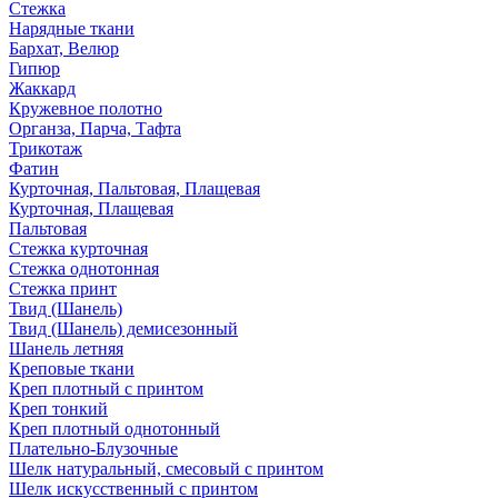
Стежка
Нарядные ткани
Бархат, Велюр
Гипюр
Жаккард
Кружевное полотно
Органза, Парча, Тафта
Трикотаж
Фатин
Курточная, Пальтовая, Плащевая
Курточная, Плащевая
Пальтовая
Стежка курточная
Стежка однотонная
Стежка принт
Твид (Шанель)
Твид (Шанель) демисезонный
Шанель летняя
Креповые ткани
Креп плотный с принтом
Креп тонкий
Креп плотный однотонный
Плательно-Блузочные
Шелк натуральный, смесовый с принтом
Шелк искусственный с принтом