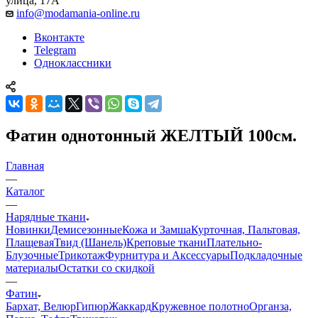
улица, 17А
info@modamania-online.ru
Вконтакте
Telegram
Одноклассники
Фатин однотонный ЖЕЛТЫЙ 100см.
Главная
—
Каталог
—
Нарядные ткани
Новинки
Демисезонные
Кожа и Замша
Курточная, Пальтовая,
Плащевая
Твид (Шанель)
Креповые ткани
Плательно-
Блузочные
Трикотаж
Фурнитура и Аксессуары
Подкладочные
материалы
Остатки со скидкой
—
Фатин
Бархат, Велюр
Гипюр
Жаккард
Кружевное полотно
Органза,