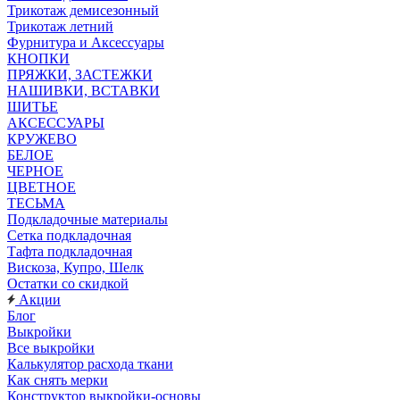
Трикотаж демисезонный
Трикотаж летний
Фурнитура и Аксессуары
КНОПКИ
ПРЯЖКИ, ЗАСТЕЖКИ
НАШИВКИ, ВСТАВКИ
ШИТЬЕ
АКСЕССУАРЫ
КРУЖЕВО
БЕЛОЕ
ЧЕРНОЕ
ЦВЕТНОЕ
ТЕСЬМА
Подкладочные материалы
Сетка подкладочная
Тафта подкладочная
Вискоза, Купро, Шелк
Остатки со скидкой
Акции
Блог
Выкройки
Все выкройки
Калькулятор расхода ткани
Как снять мерки
Конструктор выкройки-основы