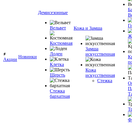
Ба
Демисезонные
В
Г
Вельвет
Кожа и Замша
Ж
Костюмная
Замша
Лоден
искусственная
Новинки
К
Акции
п
Клетка
Кожа
Шерсть
искусственная
Стежка
О
П
Стежка
Т
бархатная
Т
Ф