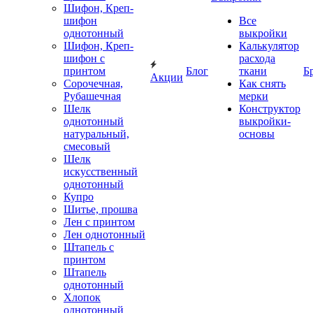
Шифон, Креп-
шифон
Все
однотонный
выкройки
Шифон, Креп-
Калькулятор
шифон с
расхода
принтом
Блог
ткани
Б
Акции
Сорочечная,
Как снять
Рубашечная
мерки
Шелк
Конструктор
однотонный
выкройки-
натуральный,
основы
смесовый
Шелк
искусственный
однотонный
Купро
Шитье, прошва
Лен с принтом
Лен однотонный
Штапель с
принтом
Штапель
однотонный
Хлопок
однотонный