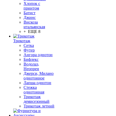
Хлопок с
принтом
Батист
Джинс
Вискоза
итальянская
+ ЕЩЕ 8
Трикотаж
Сетка
Футер
Ангора однотон
Бифлекс
Водолаз,
Неопрен
Джерси, Милано
однотонное
Лапша однотон
Стежка
однотонная
Трикотаж
демисезонный
Трикотаж летний