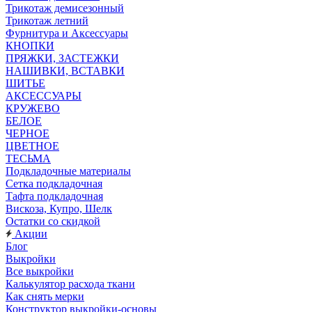
Трикотаж демисезонный
Трикотаж летний
Фурнитура и Аксессуары
КНОПКИ
ПРЯЖКИ, ЗАСТЕЖКИ
НАШИВКИ, ВСТАВКИ
ШИТЬЕ
АКСЕССУАРЫ
КРУЖЕВО
БЕЛОЕ
ЧЕРНОЕ
ЦВЕТНОЕ
ТЕСЬМА
Подкладочные материалы
Сетка подкладочная
Тафта подкладочная
Вискоза, Купро, Шелк
Остатки со скидкой
Акции
Блог
Выкройки
Все выкройки
Калькулятор расхода ткани
Как снять мерки
Конструктор выкройки-основы