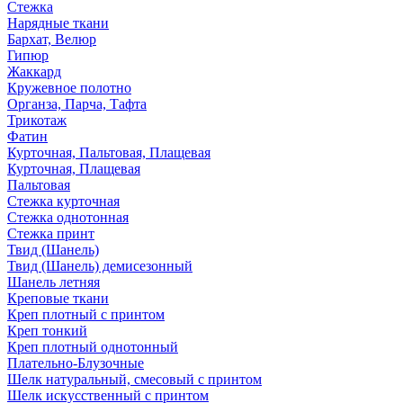
Стежка
Нарядные ткани
Бархат, Велюр
Гипюр
Жаккард
Кружевное полотно
Органза, Парча, Тафта
Трикотаж
Фатин
Курточная, Пальтовая, Плащевая
Курточная, Плащевая
Пальтовая
Стежка курточная
Стежка однотонная
Стежка принт
Твид (Шанель)
Твид (Шанель) демисезонный
Шанель летняя
Креповые ткани
Креп плотный с принтом
Креп тонкий
Креп плотный однотонный
Плательно-Блузочные
Шелк натуральный, смесовый с принтом
Шелк искусственный с принтом