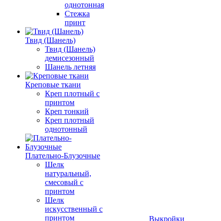
однотонная
Стежка
принт
Твид (Шанель)
Твид (Шанель)
демисезонный
Шанель летняя
Креповые ткани
Креп плотный с
принтом
Креп тонкий
Креп плотный
однотонный
Плательно-Блузочные
Шелк
натуральный,
смесовый с
принтом
Шелк
искусственный с
принтом
Выкройки