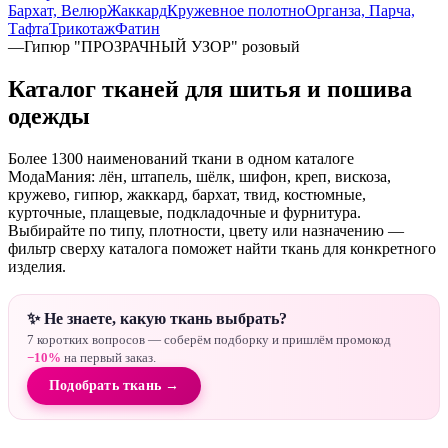
Бархат, Велюр
Жаккард
Кружевное полотно
Органза, Парча,
Тафта
Трикотаж
Фатин
—
Гипюр "ПРОЗРАЧНЫЙ УЗОР" розовый
Каталог тканей для шитья и пошива
одежды
Более 1300 наименований ткани в одном каталоге
МодаМания: лён, штапель, шёлк, шифон, креп, вискоза,
кружево, гипюр, жаккард, бархат, твид, костюмные,
курточные, плащевые, подкладочные и фурнитура.
Выбирайте по типу, плотности, цвету или назначению —
фильтр сверху каталога поможет найти ткань для конкретного
изделия.
✨ Не знаете, какую ткань выбрать?
7 коротких вопросов — соберём подборку и пришлём промокод
−10%
на первый заказ.
Подобрать ткань →