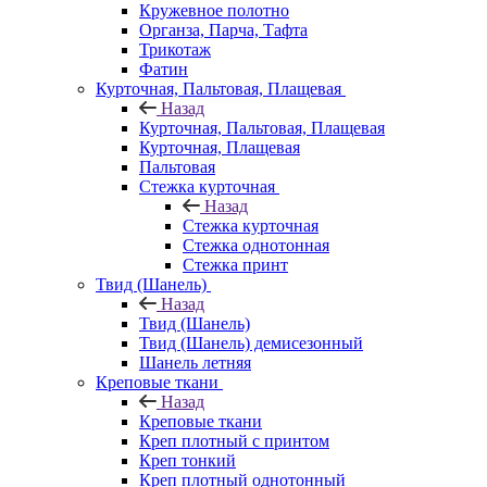
Кружевное полотно
Органза, Парча, Тафта
Трикотаж
Фатин
Курточная, Пальтовая, Плащевая
Назад
Курточная, Пальтовая, Плащевая
Курточная, Плащевая
Пальтовая
Стежка курточная
Назад
Стежка курточная
Стежка однотонная
Стежка принт
Твид (Шанель)
Назад
Твид (Шанель)
Твид (Шанель) демисезонный
Шанель летняя
Креповые ткани
Назад
Креповые ткани
Креп плотный с принтом
Креп тонкий
Креп плотный однотонный