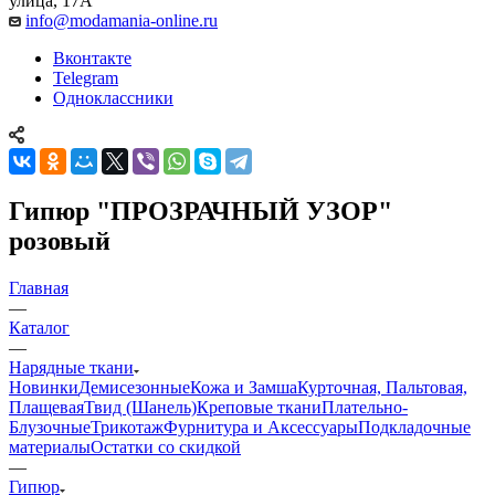
улица, 17А
info@modamania-online.ru
Вконтакте
Telegram
Одноклассники
Гипюр "ПРОЗРАЧНЫЙ УЗОР"
розовый
Главная
—
Каталог
—
Нарядные ткани
Новинки
Демисезонные
Кожа и Замша
Курточная, Пальтовая,
Плащевая
Твид (Шанель)
Креповые ткани
Плательно-
Блузочные
Трикотаж
Фурнитура и Аксессуары
Подкладочные
материалы
Остатки со скидкой
—
Гипюр