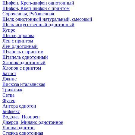
Шифон, Креп-шифон однотонный
Шифон, Креп-шифон с принтом
Сорочечная, Рубашечная
Шелк однотонный натуральный, смесовый
Шелк искусственный однотонный
Купро
Шитье, прошва
Лен с принтом
Лен однотонный
Штапель с принтом
Штапель однотонный
Хлопок однотонный
Хлопок с принтом
Батист
Джинс
Вискоза итальянская
Трикотаж
Сетка
Футер
Ангора однотон
Бифлекс
Водолаз, Неопрен
Джерси, Милано однотонное
Лапша однотон
Стежка однотонная