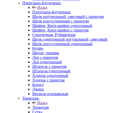
Плательно-Блузочные
Назад
Плательно-Блузочные
Шелк натуральный, смесовый с принтом
Шелк искусственный с принтом
Шифон, Креп-шифон однотонный
Шифон, Креп-шифон с принтом
Сорочечная, Рубашечная
Шелк однотонный натуральный, смесовый
Шелк искусственный однотонный
Купро
Шитье, прошва
Лен с принтом
Лен однотонный
Штапель с принтом
Штапель однотонный
Хлопок однотонный
Хлопок с принтом
Батист
Джинс
Вискоза итальянская
Трикотаж
Назад
Трикотаж
Сетка