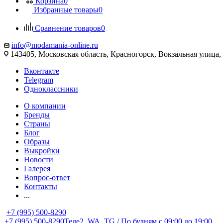
Корзина
0
Избранные товары
0
Сравнение товаров
0
info@modamania-online.ru
143405, Московская область, Красногорск, Вокзальная улиц
Вконтакте
Telegram
Одноклассники
О компании
Бренды
Страны
Блог
Образы
Выкройки
Новости
Галерея
Вопрос-ответ
Контакты
...
+7 (995) 500-8290
+7 (995) 500-8290
Теле2, WA, TG / По будням c 09:00 до 19:00