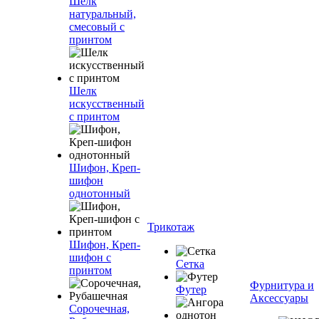
Шелк
натуральный,
смесовый с
принтом
Шелк
искусственный
с принтом
Шифон, Креп-
шифон
однотонный
Трикотаж
Шифон, Креп-
шифон с
Сетка
принтом
Фурнитура и
Футер
Аксессуары
Сорочечная,