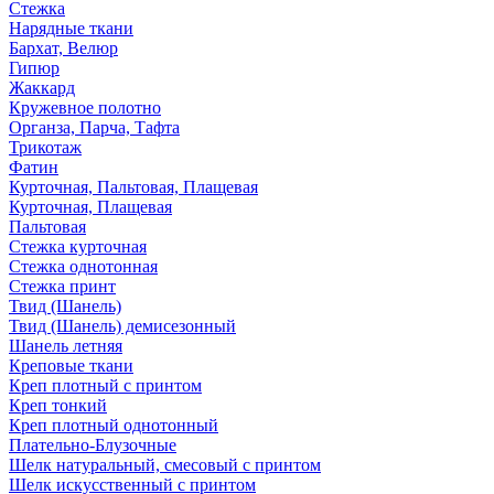
Стежка
Нарядные ткани
Бархат, Велюр
Гипюр
Жаккард
Кружевное полотно
Органза, Парча, Тафта
Трикотаж
Фатин
Курточная, Пальтовая, Плащевая
Курточная, Плащевая
Пальтовая
Стежка курточная
Стежка однотонная
Стежка принт
Твид (Шанель)
Твид (Шанель) демисезонный
Шанель летняя
Креповые ткани
Креп плотный с принтом
Креп тонкий
Креп плотный однотонный
Плательно-Блузочные
Шелк натуральный, смесовый с принтом
Шелк искусственный с принтом