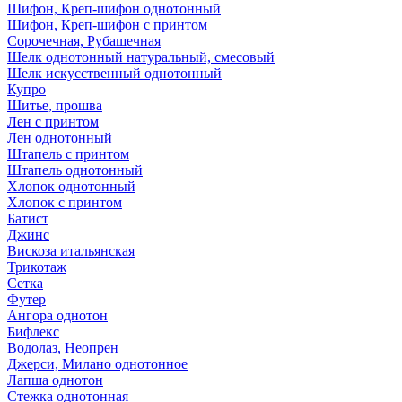
Шифон, Креп-шифон однотонный
Шифон, Креп-шифон с принтом
Сорочечная, Рубашечная
Шелк однотонный натуральный, смесовый
Шелк искусственный однотонный
Купро
Шитье, прошва
Лен с принтом
Лен однотонный
Штапель с принтом
Штапель однотонный
Хлопок однотонный
Хлопок с принтом
Батист
Джинс
Вискоза итальянская
Трикотаж
Сетка
Футер
Ангора однотон
Бифлекс
Водолаз, Неопрен
Джерси, Милано однотонное
Лапша однотон
Стежка однотонная