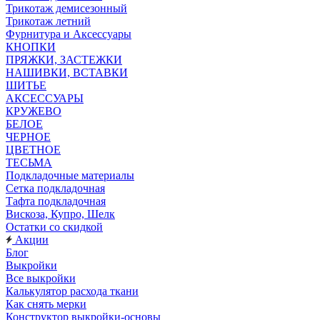
Трикотаж демисезонный
Трикотаж летний
Фурнитура и Аксессуары
КНОПКИ
ПРЯЖКИ, ЗАСТЕЖКИ
НАШИВКИ, ВСТАВКИ
ШИТЬЕ
АКСЕССУАРЫ
КРУЖЕВО
БЕЛОЕ
ЧЕРНОЕ
ЦВЕТНОЕ
ТЕСЬМА
Подкладочные материалы
Сетка подкладочная
Тафта подкладочная
Вискоза, Купро, Шелк
Остатки со скидкой
Акции
Блог
Выкройки
Все выкройки
Калькулятор расхода ткани
Как снять мерки
Конструктор выкройки-основы