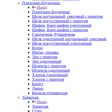
Плательно-Блузочные
Назад
Плательно-Блузочные
Шелк натуральный, смесовый с принтом
Шелк искусственный с принтом
Шифон, Креп-шифон однотонный
Шифон, Креп-шифон с принтом
Сорочечная, Рубашечная
Шелк однотонный натуральный, смесовый
Шелк искусственный однотонный
Купро
Шитье, прошва
Лен с принтом
Лен однотонный
Штапель с принтом
Штапель однотонный
Хлопок однотонный
Хлопок с принтом
Батист
Джинс
Вискоза итальянская
Трикотаж
Назад
Трикотаж
Сетка