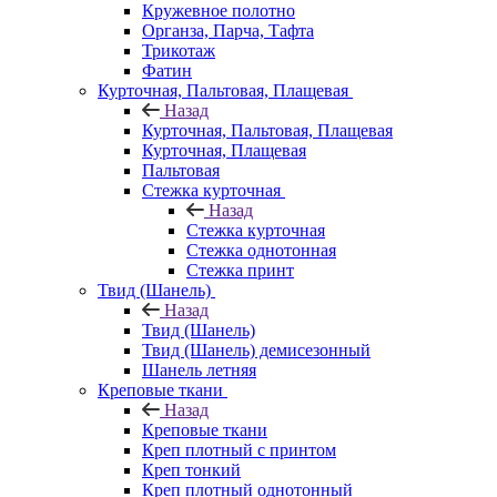
Кружевное полотно
Органза, Парча, Тафта
Трикотаж
Фатин
Курточная, Пальтовая, Плащевая
Назад
Курточная, Пальтовая, Плащевая
Курточная, Плащевая
Пальтовая
Стежка курточная
Назад
Стежка курточная
Стежка однотонная
Стежка принт
Твид (Шанель)
Назад
Твид (Шанель)
Твид (Шанель) демисезонный
Шанель летняя
Креповые ткани
Назад
Креповые ткани
Креп плотный с принтом
Креп тонкий
Креп плотный однотонный