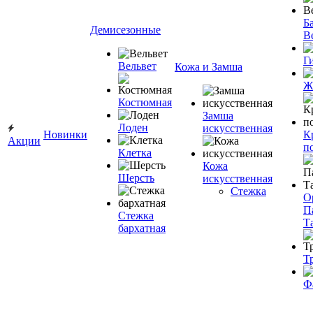
Ба
Демисезонные
В
Г
Вельвет
Кожа и Замша
Ж
Костюмная
Замша
Лоден
искусственная
Новинки
К
Акции
п
Клетка
Кожа
Шерсть
искусственная
Стежка
О
П
Стежка
Т
бархатная
Т
Ф