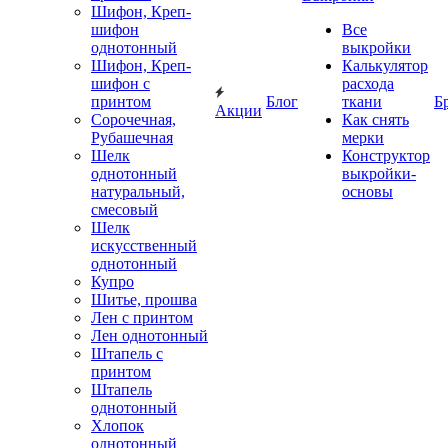
Шифон, Креп-
шифон
Все
однотонный
выкройки
Шифон, Креп-
Калькулятор
шифон с
расхода
принтом
Блог
ткани
Б
Акции
Сорочечная,
Как снять
Рубашечная
мерки
Шелк
Конструктор
однотонный
выкройки-
натуральный,
основы
смесовый
Шелк
искусственный
однотонный
Купро
Шитье, прошва
Лен с принтом
Лен однотонный
Штапель с
принтом
Штапель
однотонный
Хлопок
однотонный