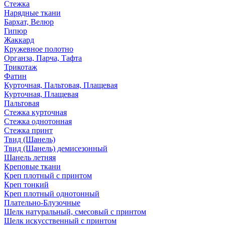
Стежка
Нарядные ткани
Бархат, Велюр
Гипюр
Жаккард
Кружевное полотно
Органза, Парча, Тафта
Трикотаж
Фатин
Курточная, Пальтовая, Плащевая
Курточная, Плащевая
Пальтовая
Стежка курточная
Стежка однотонная
Стежка принт
Твид (Шанель)
Твид (Шанель) демисезонный
Шанель летняя
Креповые ткани
Креп плотный с принтом
Креп тонкий
Креп плотный однотонный
Плательно-Блузочные
Шелк натуральный, смесовый с принтом
Шелк искусственный с принтом