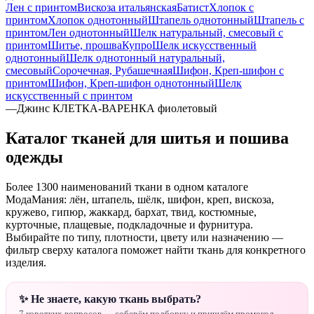
Лен с принтом
Вискоза итальянская
Батист
Хлопок с
принтом
Хлопок однотонный
Штапель однотонный
Штапель с
принтом
Лен однотонный
Шелк натуральный, смесовый с
принтом
Шитье, прошва
Купро
Шелк искусственный
однотонный
Шелк однотонный натуральный,
смесовый
Сорочечная, Рубашечная
Шифон, Креп-шифон с
принтом
Шифон, Креп-шифон однотонный
Шелк
искусственный с принтом
—
Джинс КЛЕТКА-ВАРЕНКА фиолетовый
Каталог тканей для шитья и пошива
одежды
Более 1300 наименований ткани в одном каталоге
МодаМания: лён, штапель, шёлк, шифон, креп, вискоза,
кружево, гипюр, жаккард, бархат, твид, костюмные,
курточные, плащевые, подкладочные и фурнитура.
Выбирайте по типу, плотности, цвету или назначению —
фильтр сверху каталога поможет найти ткань для конкретного
изделия.
✨ Не знаете, какую ткань выбрать?
7 коротких вопросов — соберём подборку и пришлём промокод