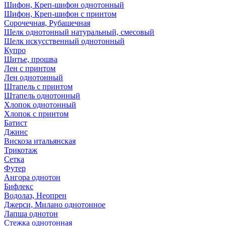
Шифон, Креп-шифон однотонный
Шифон, Креп-шифон с принтом
Сорочечная, Рубашечная
Шелк однотонный натуральный, смесовый
Шелк искусственный однотонный
Купро
Шитье, прошва
Лен с принтом
Лен однотонный
Штапель с принтом
Штапель однотонный
Хлопок однотонный
Хлопок с принтом
Батист
Джинс
Вискоза итальянская
Трикотаж
Сетка
Футер
Ангора однотон
Бифлекс
Водолаз, Неопрен
Джерси, Милано однотонное
Лапша однотон
Стежка однотонная