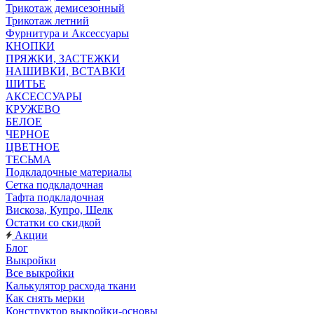
Трикотаж демисезонный
Трикотаж летний
Фурнитура и Аксессуары
КНОПКИ
ПРЯЖКИ, ЗАСТЕЖКИ
НАШИВКИ, ВСТАВКИ
ШИТЬЕ
АКСЕССУАРЫ
КРУЖЕВО
БЕЛОЕ
ЧЕРНОЕ
ЦВЕТНОЕ
ТЕСЬМА
Подкладочные материалы
Сетка подкладочная
Тафта подкладочная
Вискоза, Купро, Шелк
Остатки со скидкой
Акции
Блог
Выкройки
Все выкройки
Калькулятор расхода ткани
Как снять мерки
Конструктор выкройки-основы