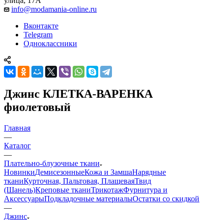
улица, 17А
info@modamania-online.ru
Вконтакте
Telegram
Одноклассники
Джинс КЛЕТКА-ВАРЕНКА
фиолетовый
Главная
—
Каталог
—
Плательно-блузочные ткани
Новинки
Демисезонные
Кожа и Замша
Нарядные
ткани
Курточная, Пальтовая, Плащевая
Твид
(Шанель)
Креповые ткани
Трикотаж
Фурнитура и
Аксессуары
Подкладочные материалы
Остатки со скидкой
—
Джинс