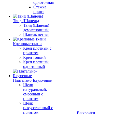
однотонная
Стежка
принт
Твид (Шанель)
Твид (Шанель)
демисезонный
Шанель летняя
Креповые ткани
Креп плотный с
принтом
Креп тонкий
Креп плотный
однотонный
Плательно-Блузочные
Шелк
натуральный,
смесовый с
принтом
Шелк
искусственный с
принтом
Выкройки