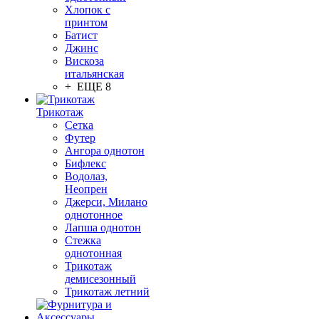
Хлопок с
принтом
Батист
Джинс
Вискоза
итальянская
+ ЕЩЕ 8
Трикотаж
Сетка
Футер
Ангора однотон
Бифлекс
Водолаз,
Неопрен
Джерси, Милано
однотонное
Лапша однотон
Стежка
однотонная
Трикотаж
демисезонный
Трикотаж летний