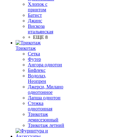
Хлопок с
принтом
Батист
Джинс
Вискоза
итальянская
+ ЕЩЕ 8
Трикотаж
Сетка
Футер
Ангора однотон
Бифлекс
Водолаз,
Неопрен
Джерси, Милано
однотонное
Лапша однотон
Стежка
однотонная
Трикотаж
демисезонный
Трикотаж летний