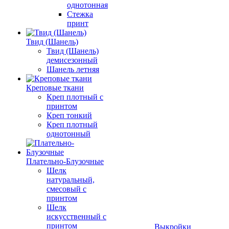
однотонная
Стежка
принт
Твид (Шанель)
Твид (Шанель)
демисезонный
Шанель летняя
Креповые ткани
Креп плотный с
принтом
Креп тонкий
Креп плотный
однотонный
Плательно-Блузочные
Шелк
натуральный,
смесовый с
принтом
Шелк
искусственный с
принтом
Выкройки