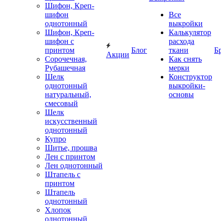
Шифон, Креп-
шифон
Все
однотонный
выкройки
Шифон, Креп-
Калькулятор
шифон с
расхода
принтом
Блог
ткани
Б
Акции
Сорочечная,
Как снять
Рубашечная
мерки
Шелк
Конструктор
однотонный
выкройки-
натуральный,
основы
смесовый
Шелк
искусственный
однотонный
Купро
Шитье, прошва
Лен с принтом
Лен однотонный
Штапель с
принтом
Штапель
однотонный
Хлопок
однотонный