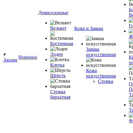
Ба
Демисезонные
В
Г
Вельвет
Кожа и Замша
Ж
Костюмная
Замша
Лоден
искусственная
Новинки
К
Акции
п
Клетка
Кожа
Шерсть
искусственная
Стежка
О
П
Стежка
Т
бархатная
Т
Ф