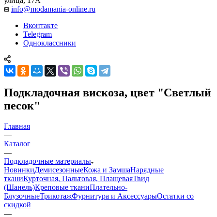
улица, 17А
info@modamania-online.ru
Вконтакте
Telegram
Одноклассники
Подкладочная вискоза, цвет "Светлый
песок"
Главная
—
Каталог
—
Подкладочные материалы
Новинки
Демисезонные
Кожа и Замша
Нарядные
ткани
Курточная, Пальтовая, Плащевая
Твид
(Шанель)
Креповые ткани
Плательно-
Блузочные
Трикотаж
Фурнитура и Аксессуары
Остатки со
скидкой
—