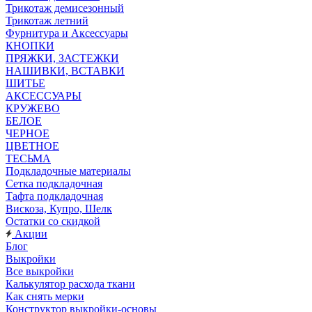
Трикотаж демисезонный
Трикотаж летний
Фурнитура и Аксессуары
КНОПКИ
ПРЯЖКИ, ЗАСТЕЖКИ
НАШИВКИ, ВСТАВКИ
ШИТЬЕ
АКСЕССУАРЫ
КРУЖЕВО
БЕЛОЕ
ЧЕРНОЕ
ЦВЕТНОЕ
ТЕСЬМА
Подкладочные материалы
Сетка подкладочная
Тафта подкладочная
Вискоза, Купро, Шелк
Остатки со скидкой
Акции
Блог
Выкройки
Все выкройки
Калькулятор расхода ткани
Как снять мерки
Конструктор выкройки-основы