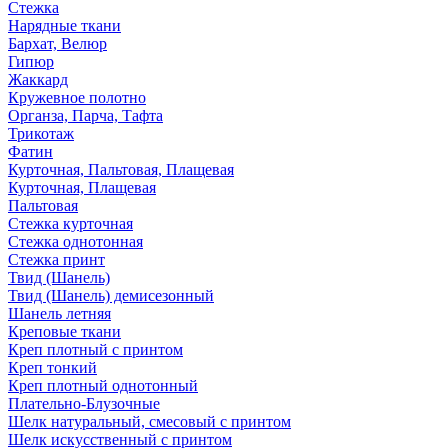
Стежка
Нарядные ткани
Бархат, Велюр
Гипюр
Жаккард
Кружевное полотно
Органза, Парча, Тафта
Трикотаж
Фатин
Курточная, Пальтовая, Плащевая
Курточная, Плащевая
Пальтовая
Стежка курточная
Стежка однотонная
Стежка принт
Твид (Шанель)
Твид (Шанель) демисезонный
Шанель летняя
Креповые ткани
Креп плотный с принтом
Креп тонкий
Креп плотный однотонный
Плательно-Блузочные
Шелк натуральный, смесовый с принтом
Шелк искусственный с принтом