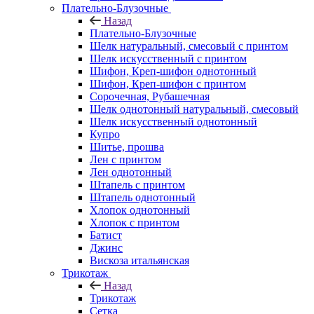
Плательно-Блузочные
Назад
Плательно-Блузочные
Шелк натуральный, смесовый с принтом
Шелк искусственный с принтом
Шифон, Креп-шифон однотонный
Шифон, Креп-шифон с принтом
Сорочечная, Рубашечная
Шелк однотонный натуральный, смесовый
Шелк искусственный однотонный
Купро
Шитье, прошва
Лен с принтом
Лен однотонный
Штапель с принтом
Штапель однотонный
Хлопок однотонный
Хлопок с принтом
Батист
Джинс
Вискоза итальянская
Трикотаж
Назад
Трикотаж
Сетка