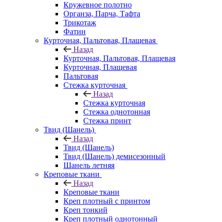
Кружевное полотно
Органза, Парча, Тафта
Трикотаж
Фатин
Курточная, Пальтовая, Плащевая
Назад
Курточная, Пальтовая, Плащевая
Курточная, Плащевая
Пальтовая
Стежка курточная
Назад
Стежка курточная
Стежка однотонная
Стежка принт
Твид (Шанель)
Назад
Твид (Шанель)
Твид (Шанель) демисезонный
Шанель летняя
Креповые ткани
Назад
Креповые ткани
Креп плотный с принтом
Креп тонкий
Креп плотный однотонный