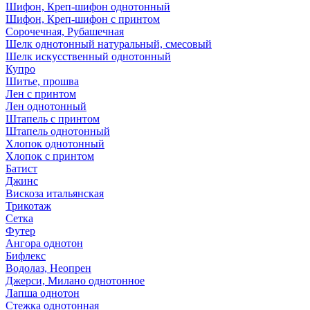
Шифон, Креп-шифон однотонный
Шифон, Креп-шифон с принтом
Сорочечная, Рубашечная
Шелк однотонный натуральный, смесовый
Шелк искусственный однотонный
Купро
Шитье, прошва
Лен с принтом
Лен однотонный
Штапель с принтом
Штапель однотонный
Хлопок однотонный
Хлопок с принтом
Батист
Джинс
Вискоза итальянская
Трикотаж
Сетка
Футер
Ангора однотон
Бифлекс
Водолаз, Неопрен
Джерси, Милано однотонное
Лапша однотон
Стежка однотонная