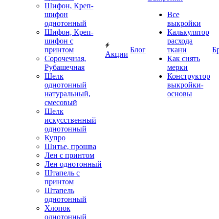
Шифон, Креп-
шифон
Все
однотонный
выкройки
Шифон, Креп-
Калькулятор
шифон с
расхода
принтом
Блог
ткани
Б
Акции
Сорочечная,
Как снять
Рубашечная
мерки
Шелк
Конструктор
однотонный
выкройки-
натуральный,
основы
смесовый
Шелк
искусственный
однотонный
Купро
Шитье, прошва
Лен с принтом
Лен однотонный
Штапель с
принтом
Штапель
однотонный
Хлопок
однотонный