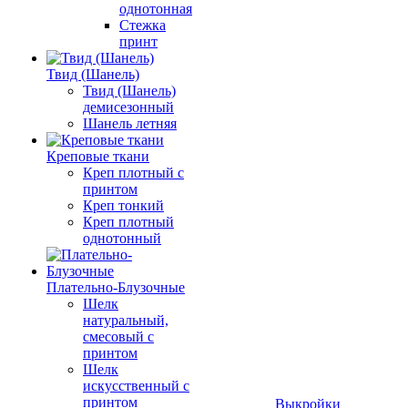
однотонная
Стежка
принт
Твид (Шанель)
Твид (Шанель)
демисезонный
Шанель летняя
Креповые ткани
Креп плотный с
принтом
Креп тонкий
Креп плотный
однотонный
Плательно-Блузочные
Шелк
натуральный,
смесовый с
принтом
Шелк
искусственный с
принтом
Выкройки