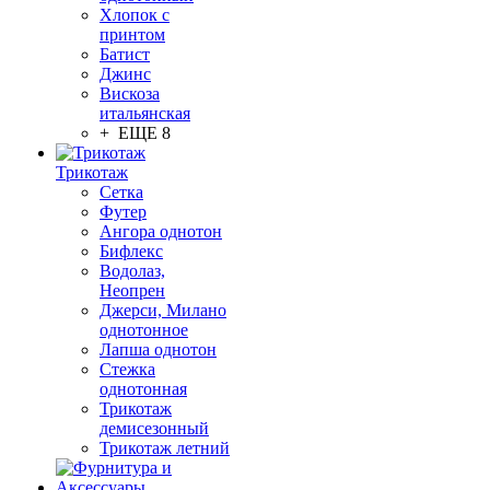
Хлопок с
принтом
Батист
Джинс
Вискоза
итальянская
+ ЕЩЕ 8
Трикотаж
Сетка
Футер
Ангора однотон
Бифлекс
Водолаз,
Неопрен
Джерси, Милано
однотонное
Лапша однотон
Стежка
однотонная
Трикотаж
демисезонный
Трикотаж летний