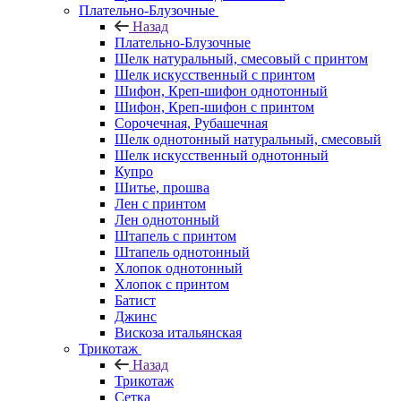
Плательно-Блузочные
Назад
Плательно-Блузочные
Шелк натуральный, смесовый с принтом
Шелк искусственный с принтом
Шифон, Креп-шифон однотонный
Шифон, Креп-шифон с принтом
Сорочечная, Рубашечная
Шелк однотонный натуральный, смесовый
Шелк искусственный однотонный
Купро
Шитье, прошва
Лен с принтом
Лен однотонный
Штапель с принтом
Штапель однотонный
Хлопок однотонный
Хлопок с принтом
Батист
Джинс
Вискоза итальянская
Трикотаж
Назад
Трикотаж
Сетка