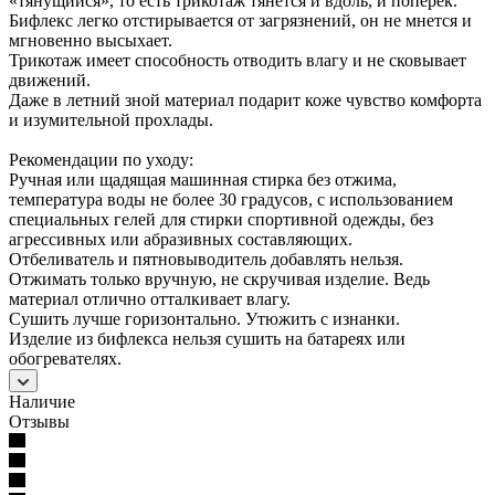
«тянущийся», то есть трикотаж тянется и вдоль, и поперек.
Бифлекс легко отстирывается от загрязнений, он не мнется и
мгновенно высыхает.
Трикотаж имеет способность отводить влагу и не сковывает
движений.
Даже в летний зной материал подарит коже чувство комфорта
и изумительной прохлады.
Рекомендации по уходу:
Ручная или щадящая машинная стирка без отжима,
температура воды не более 30 градусов, с использованием
специальных гелей для стирки спортивной одежды, без
агрессивных или абразивных составляющих.
Отбеливатель и пятновыводитель добавлять нельзя.
Отжимать только вручную, не скручивая изделие. Ведь
материал отлично отталкивает влагу.
Сушить лучше горизонтально. Утюжить с изнанки.
Изделие из бифлекса нельзя сушить на батареях или
обогревателях.
Наличие
Отзывы