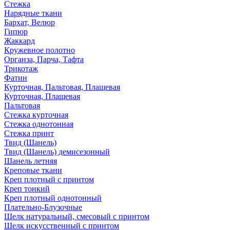
Стежка
Нарядные ткани
Бархат, Велюр
Гипюр
Жаккард
Кружевное полотно
Органза, Парча, Тафта
Трикотаж
Фатин
Курточная, Пальтовая, Плащевая
Курточная, Плащевая
Пальтовая
Стежка курточная
Стежка однотонная
Стежка принт
Твид (Шанель)
Твид (Шанель) демисезонный
Шанель летняя
Креповые ткани
Креп плотный с принтом
Креп тонкий
Креп плотный однотонный
Плательно-Блузочные
Шелк натуральный, смесовый с принтом
Шелк искусственный с принтом