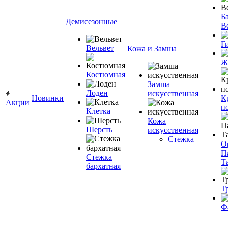
Ба
Демисезонные
В
Г
Вельвет
Кожа и Замша
Ж
Костюмная
Замша
Лоден
искусственная
Новинки
К
Акции
п
Клетка
Кожа
Шерсть
искусственная
Стежка
О
П
Стежка
Т
бархатная
Т
Ф