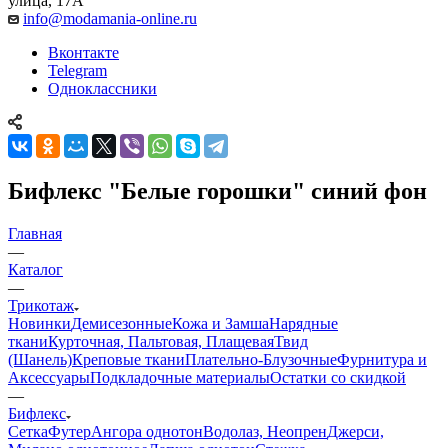
улица, 17А
info@modamania-online.ru
Вконтакте
Telegram
Одноклассники
Бифлекс "Белые горошки" синий фон
Главная
—
Каталог
—
Трикотаж
Новинки
Демисезонные
Кожа и Замша
Нарядные
ткани
Курточная, Пальтовая, Плащевая
Твид
(Шанель)
Креповые ткани
Плательно-Блузочные
Фурнитура и
Аксессуары
Подкладочные материалы
Остатки со скидкой
—
Бифлекс
Сетка
Футер
Ангора однотон
Водолаз, Неопрен
Джерси,