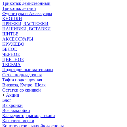
Трикотаж демисезонный
Трикотаж летний
Фурнитура и Аксессуары
КНОПКИ
ПРЯЖКИ, ЗАСТЕЖКИ
НАШИВКИ, ВСТАВКИ
ШИТЬЕ
АКСЕССУАРЫ
КРУЖЕВО
БЕЛОЕ
ЧЕРНОЕ
ЦВЕТНОЕ
ТЕСЬМА
Подкладочные материалы
Сетка подкладочная
Тафта подкладочная
Вискоза, Купро, Шелк
Остатки со скидкой
Акции
Блог
Выкройки
Все выкройки
Калькулятор расхода ткани
Как снять мерки
Конструктор выкройки-основы