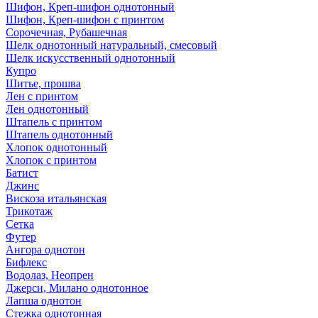
Шифон, Креп-шифон однотонный
Шифон, Креп-шифон с принтом
Сорочечная, Рубашечная
Шелк однотонный натуральный, смесовый
Шелк искусственный однотонный
Купро
Шитье, прошва
Лен с принтом
Лен однотонный
Штапель с принтом
Штапель однотонный
Хлопок однотонный
Хлопок с принтом
Батист
Джинс
Вискоза итальянская
Трикотаж
Сетка
Футер
Ангора однотон
Бифлекс
Водолаз, Неопрен
Джерси, Милано однотонное
Лапша однотон
Стежка однотонная