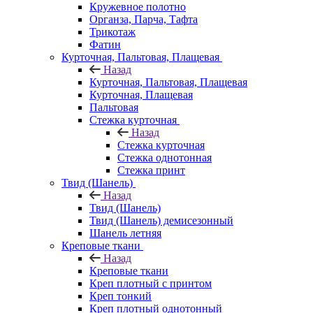
Кружевное полотно
Органза, Парча, Тафта
Трикотаж
Фатин
Курточная, Пальтовая, Плащевая
Назад
Курточная, Пальтовая, Плащевая
Курточная, Плащевая
Пальтовая
Стежка курточная
Назад
Стежка курточная
Стежка однотонная
Стежка принт
Твид (Шанель)
Назад
Твид (Шанель)
Твид (Шанель) демисезонный
Шанель летняя
Креповые ткани
Назад
Креповые ткани
Креп плотный с принтом
Креп тонкий
Креп плотный однотонный