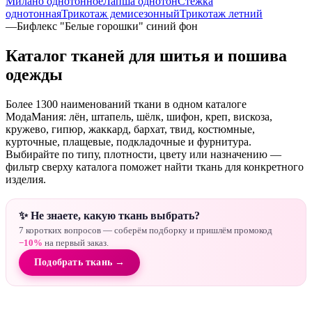
Милано однотонное
Лапша однотон
Стежка
однотонная
Трикотаж демисезонный
Трикотаж летний
—
Бифлекс "Белые горошки" синий фон
Каталог тканей для шитья и пошива
одежды
Более 1300 наименований ткани в одном каталоге
МодаМания: лён, штапель, шёлк, шифон, креп, вискоза,
кружево, гипюр, жаккард, бархат, твид, костюмные,
курточные, плащевые, подкладочные и фурнитура.
Выбирайте по типу, плотности, цвету или назначению —
фильтр сверху каталога поможет найти ткань для конкретного
изделия.
✨ Не знаете, какую ткань выбрать?
7 коротких вопросов — соберём подборку и пришлём промокод
−10%
на первый заказ.
Подобрать ткань →