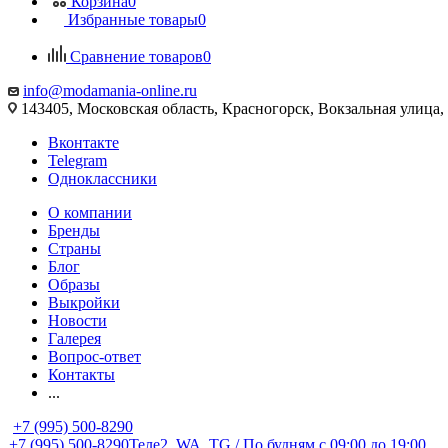
Корзина
0
Избранные товары
0
Сравнение товаров
0
info@modamania-online.ru
143405, Московская область, Красногорск, Вокзальная улиц
Вконтакте
Telegram
Одноклассники
О компании
Бренды
Страны
Блог
Образы
Выкройки
Новости
Галерея
Вопрос-ответ
Контакты
...
+7 (995) 500-8290
+7 (995) 500-8290
Теле2, WA, TG / По будням c 09:00 до 19:00