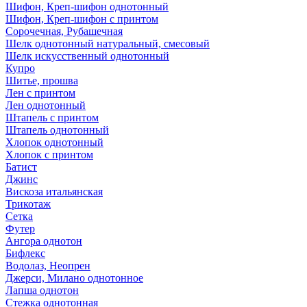
Шифон, Креп-шифон однотонный
Шифон, Креп-шифон с принтом
Сорочечная, Рубашечная
Шелк однотонный натуральный, смесовый
Шелк искусственный однотонный
Купро
Шитье, прошва
Лен с принтом
Лен однотонный
Штапель с принтом
Штапель однотонный
Хлопок однотонный
Хлопок с принтом
Батист
Джинс
Вискоза итальянская
Трикотаж
Сетка
Футер
Ангора однотон
Бифлекс
Водолаз, Неопрен
Джерси, Милано однотонное
Лапша однотон
Стежка однотонная