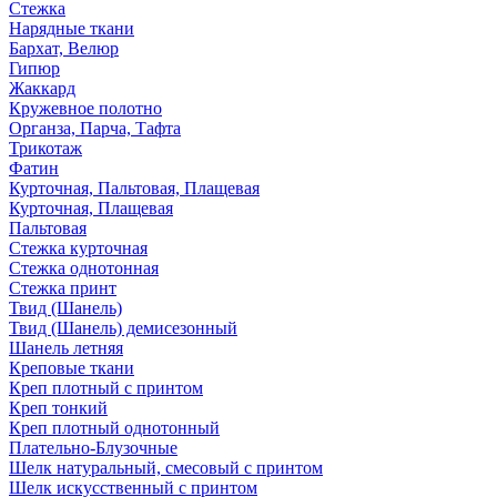
Стежка
Нарядные ткани
Бархат, Велюр
Гипюр
Жаккард
Кружевное полотно
Органза, Парча, Тафта
Трикотаж
Фатин
Курточная, Пальтовая, Плащевая
Курточная, Плащевая
Пальтовая
Стежка курточная
Стежка однотонная
Стежка принт
Твид (Шанель)
Твид (Шанель) демисезонный
Шанель летняя
Креповые ткани
Креп плотный с принтом
Креп тонкий
Креп плотный однотонный
Плательно-Блузочные
Шелк натуральный, смесовый с принтом
Шелк искусственный с принтом