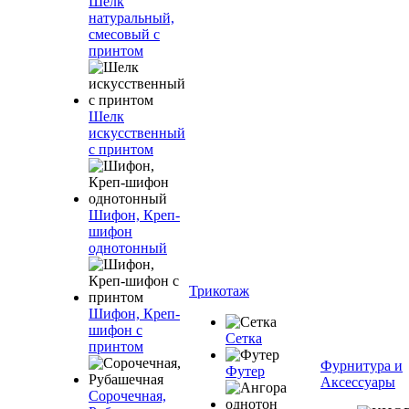
Шелк
натуральный,
смесовый с
принтом
Шелк
искусственный
с принтом
Шифон, Креп-
шифон
однотонный
Трикотаж
Шифон, Креп-
шифон с
Сетка
принтом
Фурнитура и
Футер
Аксессуары
Сорочечная,