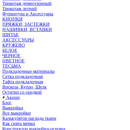
Трикотаж демисезонный
Трикотаж летний
Фурнитура и Аксессуары
КНОПКИ
ПРЯЖКИ, ЗАСТЕЖКИ
НАШИВКИ, ВСТАВКИ
ШИТЬЕ
АКСЕССУАРЫ
КРУЖЕВО
БЕЛОЕ
ЧЕРНОЕ
ЦВЕТНОЕ
ТЕСЬМА
Подкладочные материалы
Сетка подкладочная
Тафта подкладочная
Вискоза, Купро, Шелк
Остатки со скидкой
Акции
Блог
Выкройки
Все выкройки
Калькулятор расхода ткани
Как снять мерки
Конструктор выкройки-основы