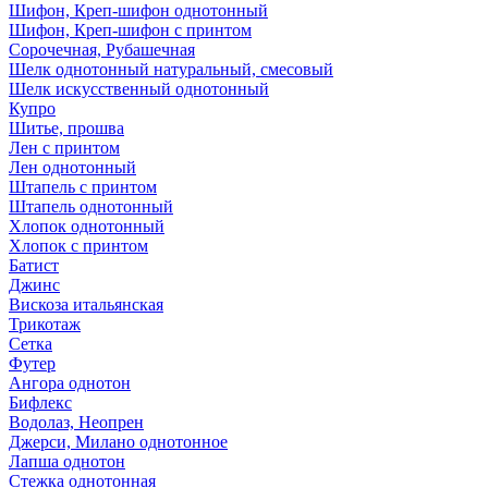
Шифон, Креп-шифон однотонный
Шифон, Креп-шифон с принтом
Сорочечная, Рубашечная
Шелк однотонный натуральный, смесовый
Шелк искусственный однотонный
Купро
Шитье, прошва
Лен с принтом
Лен однотонный
Штапель с принтом
Штапель однотонный
Хлопок однотонный
Хлопок с принтом
Батист
Джинс
Вискоза итальянская
Трикотаж
Сетка
Футер
Ангора однотон
Бифлекс
Водолаз, Неопрен
Джерси, Милано однотонное
Лапша однотон
Стежка однотонная