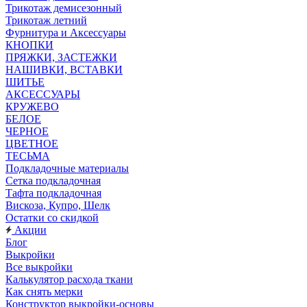
Трикотаж демисезонный
Трикотаж летний
Фурнитура и Аксессуары
КНОПКИ
ПРЯЖКИ, ЗАСТЕЖКИ
НАШИВКИ, ВСТАВКИ
ШИТЬЕ
АКСЕССУАРЫ
КРУЖЕВО
БЕЛОЕ
ЧЕРНОЕ
ЦВЕТНОЕ
ТЕСЬМА
Подкладочные материалы
Сетка подкладочная
Тафта подкладочная
Вискоза, Купро, Шелк
Остатки со скидкой
Акции
Блог
Выкройки
Все выкройки
Калькулятор расхода ткани
Как снять мерки
Конструктор выкройки-основы