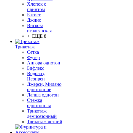
Хлопок с
принтом
Батист
Джинс
Вискоза
итальянская
+ ЕЩЕ 8
Трикотаж
Сетка
Футер
Ангора однотон
Бифлекс
Водолаз,
Неопрен
Джерси, Милано
однотонное
Лапша однотон
Стежка
однотонная
Трикотаж
демисезонный
Трикотаж летний