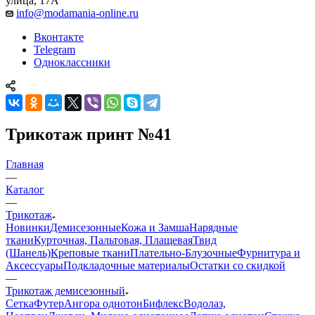
улица, 17А
info@modamania-online.ru
Вконтакте
Telegram
Одноклассники
Трикотаж принт №41
Главная
—
Каталог
—
Трикотаж
Новинки
Демисезонные
Кожа и Замша
Нарядные
ткани
Курточная, Пальтовая, Плащевая
Твид
(Шанель)
Креповые ткани
Плательно-Блузочные
Фурнитура и
Аксессуары
Подкладочные материалы
Остатки со скидкой
—
Трикотаж демисезонный
Сетка
Футер
Ангора однотон
Бифлекс
Водолаз,