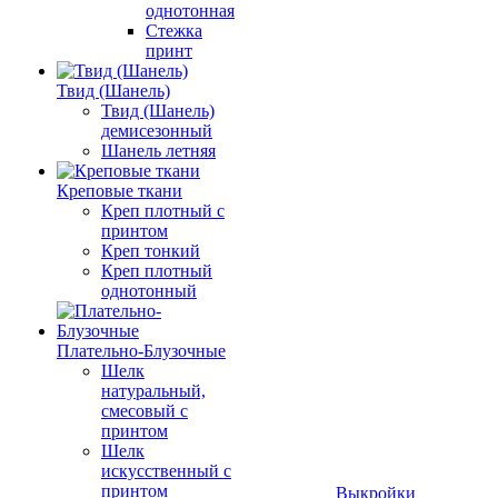
однотонная
Стежка
принт
Твид (Шанель)
Твид (Шанель)
демисезонный
Шанель летняя
Креповые ткани
Креп плотный с
принтом
Креп тонкий
Креп плотный
однотонный
Плательно-Блузочные
Шелк
натуральный,
смесовый с
принтом
Шелк
искусственный с
принтом
Выкройки