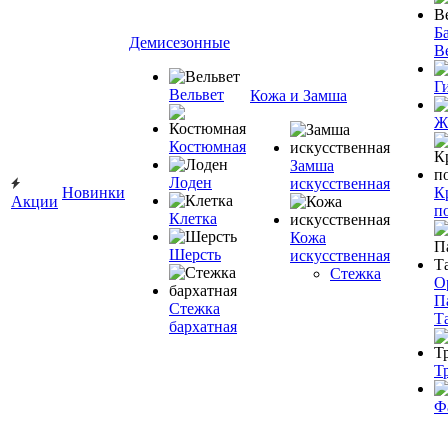
Ба
Демисезонные
В
Г
Вельвет
Кожа и Замша
Ж
Костюмная
Замша
Лоден
искусственная
Новинки
К
Акции
п
Клетка
Кожа
Шерсть
искусственная
Стежка
О
П
Стежка
Т
бархатная
Т
Ф