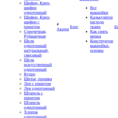
Шифон, Креп-
шифон
Все
однотонный
выкройки
Шифон, Креп-
Калькулятор
шифон с
расхода
принтом
Блог
ткани
Б
Акции
Сорочечная,
Как снять
Рубашечная
мерки
Шелк
Конструктор
однотонный
выкройки-
натуральный,
основы
смесовый
Шелк
искусственный
однотонный
Купро
Шитье, прошва
Лен с принтом
Лен однотонный
Штапель с
принтом
Штапель
однотонный
Хлопок
однотонный