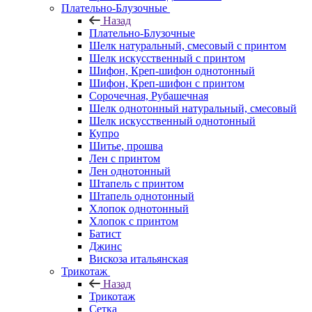
Плательно-Блузочные
Назад
Плательно-Блузочные
Шелк натуральный, смесовый с принтом
Шелк искусственный с принтом
Шифон, Креп-шифон однотонный
Шифон, Креп-шифон с принтом
Сорочечная, Рубашечная
Шелк однотонный натуральный, смесовый
Шелк искусственный однотонный
Купро
Шитье, прошва
Лен с принтом
Лен однотонный
Штапель с принтом
Штапель однотонный
Хлопок однотонный
Хлопок с принтом
Батист
Джинс
Вискоза итальянская
Трикотаж
Назад
Трикотаж
Сетка