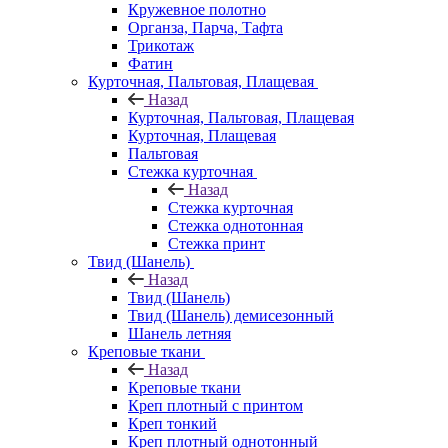
Кружевное полотно
Органза, Парча, Тафта
Трикотаж
Фатин
Курточная, Пальтовая, Плащевая
Назад
Курточная, Пальтовая, Плащевая
Курточная, Плащевая
Пальтовая
Стежка курточная
Назад
Стежка курточная
Стежка однотонная
Стежка принт
Твид (Шанель)
Назад
Твид (Шанель)
Твид (Шанель) демисезонный
Шанель летняя
Креповые ткани
Назад
Креповые ткани
Креп плотный с принтом
Креп тонкий
Креп плотный однотонный