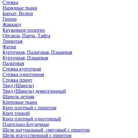
Стежка
Нарядные ткани
Бархат, Велюр
Гипюр
Жаккард
Кружевное полотно
Органза, Парча, Тафта
Трикотаж
Фатин
Курточная, Пальтовая, Плащевая
Курточная, Плащевая
Пальтовая
Стежка курточная
Стежка однотонная
Стежка принт
Твид (Шанель)
Твид (Шанель) демисезонный
Шанель летняя
Креповые ткани
Креп плотный с принтом
Креп тонкий
Креп плотный однотонный
Плательно-Блузочные
Шелк натуральный, смесовый с принтом
Шелк искусственный с принтом