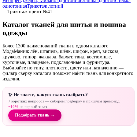
Неопрен
Джерси, Милано однотонное
Лапша однотон
Стежка
однотонная
Трикотаж летний
—
Трикотаж принт №41
Каталог тканей для шитья и пошива
одежды
Более 1300 наименований ткани в одном каталоге
МодаМания: лён, штапель, шёлк, шифон, креп, вискоза,
кружево, гипюр, жаккард, бархат, твид, костюмные,
курточные, плащевые, подкладочные и фурнитура.
Выбирайте по типу, плотности, цвету или назначению —
фильтр сверху каталога поможет найти ткань для конкретного
изделия.
✨ Не знаете, какую ткань выбрать?
7 коротких вопросов — соберём подборку и пришлём промокод
−10%
на первый заказ.
Подобрать ткань →