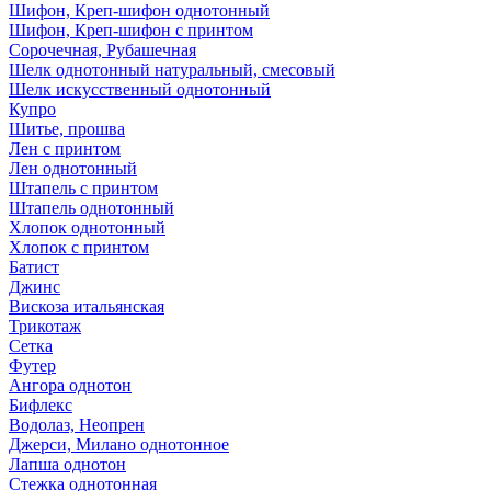
Шифон, Креп-шифон однотонный
Шифон, Креп-шифон с принтом
Сорочечная, Рубашечная
Шелк однотонный натуральный, смесовый
Шелк искусственный однотонный
Купро
Шитье, прошва
Лен с принтом
Лен однотонный
Штапель с принтом
Штапель однотонный
Хлопок однотонный
Хлопок с принтом
Батист
Джинс
Вискоза итальянская
Трикотаж
Сетка
Футер
Ангора однотон
Бифлекс
Водолаз, Неопрен
Джерси, Милано однотонное
Лапша однотон
Стежка однотонная