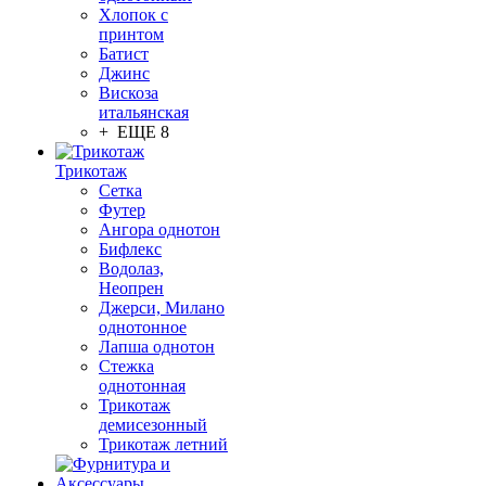
Хлопок с
принтом
Батист
Джинс
Вискоза
итальянская
+ ЕЩЕ 8
Трикотаж
Сетка
Футер
Ангора однотон
Бифлекс
Водолаз,
Неопрен
Джерси, Милано
однотонное
Лапша однотон
Стежка
однотонная
Трикотаж
демисезонный
Трикотаж летний