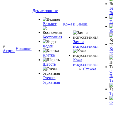
Ба
Демисезонные
В
Г
Вельвет
Кожа и Замша
Ж
Костюмная
Замша
Лоден
искусственная
Новинки
К
Акции
п
Клетка
Кожа
Шерсть
искусственная
Стежка
О
П
Стежка
Т
бархатная
Т
Ф