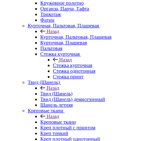
Кружевное полотно
Органза, Парча, Тафта
Трикотаж
Фатин
Курточная, Пальтовая, Плащевая
Назад
Курточная, Пальтовая, Плащевая
Курточная, Плащевая
Пальтовая
Стежка курточная
Назад
Стежка курточная
Стежка однотонная
Стежка принт
Твид (Шанель)
Назад
Твид (Шанель)
Твид (Шанель) демисезонный
Шанель летняя
Креповые ткани
Назад
Креповые ткани
Креп плотный с принтом
Креп тонкий
Креп плотный однотонный