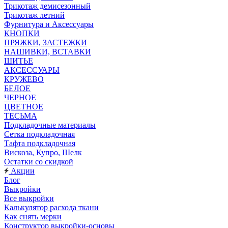
Трикотаж демисезонный
Трикотаж летний
Фурнитура и Аксессуары
КНОПКИ
ПРЯЖКИ, ЗАСТЕЖКИ
НАШИВКИ, ВСТАВКИ
ШИТЬЕ
АКСЕССУАРЫ
КРУЖЕВО
БЕЛОЕ
ЧЕРНОЕ
ЦВЕТНОЕ
ТЕСЬМА
Подкладочные материалы
Сетка подкладочная
Тафта подкладочная
Вискоза, Купро, Шелк
Остатки со скидкой
Акции
Блог
Выкройки
Все выкройки
Калькулятор расхода ткани
Как снять мерки
Конструктор выкройки-основы