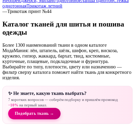
Неопрен
Джерси, Милано однотонное
Лапша однотон
Стежка
однотонная
Трикотаж летний
—
Трикотаж принт №44
Каталог тканей для шитья и пошива
одежды
Более 1300 наименований ткани в одном каталоге
МодаМания: лён, штапель, шёлк, шифон, креп, вискоза,
кружево, гипюр, жаккард, бархат, твид, костюмные,
курточные, плащевые, подкладочные и фурнитура.
Выбирайте по типу, плотности, цвету или назначению —
фильтр сверху каталога поможет найти ткань для конкретного
изделия.
✨ Не знаете, какую ткань выбрать?
7 коротких вопросов — соберём подборку и пришлём промокод
−10%
на первый заказ.
Подобрать ткань →