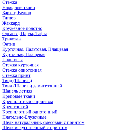
Стежка
Нарядные ткани
Бархат, Велюр
Гипюр
Жаккард
Кружевное полотно
Органза, Парча, Тафта
Трикотаж
Фатин
Курточная, Пальтовая, Плащевая
Курточная, Плащевая
Пальтовая
Стежка курточная
Стежка однотонная
Стежка принт
Твид (Шанель)
Твид (Шанель) демисезонный
Шанель летняя
Креповые ткани
Креп плотный с принтом
Креп тонкий
Креп плотный однотонный
Плательно-Блузочные
Шелк натуральный, смесовый с принтом
Шелк искусственный с принтом