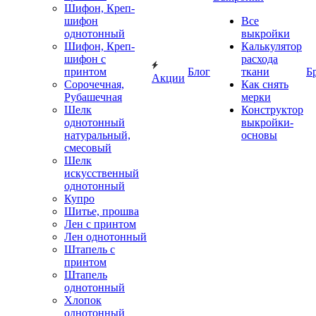
Шифон, Креп-
шифон
Все
однотонный
выкройки
Шифон, Креп-
Калькулятор
шифон с
расхода
принтом
Блог
ткани
Б
Акции
Сорочечная,
Как снять
Рубашечная
мерки
Шелк
Конструктор
однотонный
выкройки-
натуральный,
основы
смесовый
Шелк
искусственный
однотонный
Купро
Шитье, прошва
Лен с принтом
Лен однотонный
Штапель с
принтом
Штапель
однотонный
Хлопок
однотонный