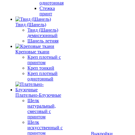
однотонная
Стежка
принт
Твид (Шанель)
Твид (Шанель)
демисезонный
Шанель летняя
Креповые ткани
Креп плотный с
принтом
Креп тонкий
Креп плотный
однотонный
Плательно-Блузочные
Шелк
натуральный,
смесовый с
принтом
Шелк
искусственный с
принтом
Выкройки