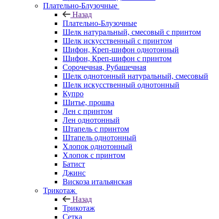
Плательно-Блузочные
Назад
Плательно-Блузочные
Шелк натуральный, смесовый с принтом
Шелк искусственный с принтом
Шифон, Креп-шифон однотонный
Шифон, Креп-шифон с принтом
Сорочечная, Рубашечная
Шелк однотонный натуральный, смесовый
Шелк искусственный однотонный
Купро
Шитье, прошва
Лен с принтом
Лен однотонный
Штапель с принтом
Штапель однотонный
Хлопок однотонный
Хлопок с принтом
Батист
Джинс
Вискоза итальянская
Трикотаж
Назад
Трикотаж
Сетка