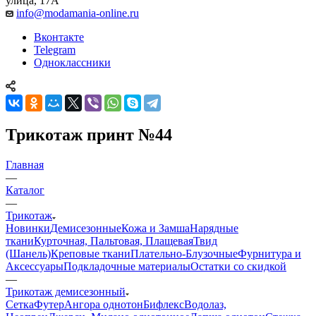
улица, 17А
info@modamania-online.ru
Вконтакте
Telegram
Одноклассники
Трикотаж принт №44
Главная
—
Каталог
—
Трикотаж
Новинки
Демисезонные
Кожа и Замша
Нарядные
ткани
Курточная, Пальтовая, Плащевая
Твид
(Шанель)
Креповые ткани
Плательно-Блузочные
Фурнитура и
Аксессуары
Подкладочные материалы
Остатки со скидкой
—
Трикотаж демисезонный
Сетка
Футер
Ангора однотон
Бифлекс
Водолаз,