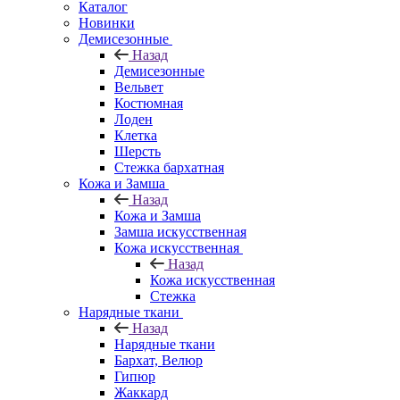
Каталог
Новинки
Демисезонные
Назад
Демисезонные
Вельвет
Костюмная
Лоден
Клетка
Шерсть
Стежка бархатная
Кожа и Замша
Назад
Кожа и Замша
Замша искусственная
Кожа искусственная
Назад
Кожа искусственная
Стежка
Нарядные ткани
Назад
Нарядные ткани
Бархат, Велюр
Гипюр
Жаккард