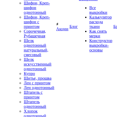
Шифон, Креп-
шифон
Все
однотонный
выкройки
Шифон, Креп-
Калькулятор
шифон с
расхода
принтом
Блог
ткани
Б
Акции
Сорочечная,
Как снять
Рубашечная
мерки
Шелк
Конструктор
однотонный
выкройки-
натуральный,
основы
смесовый
Шелк
искусственный
однотонный
Купро
Шитье, прошва
Лен с принтом
Лен однотонный
Штапель с
принтом
Штапель
однотонный
Хлопок
однотонный