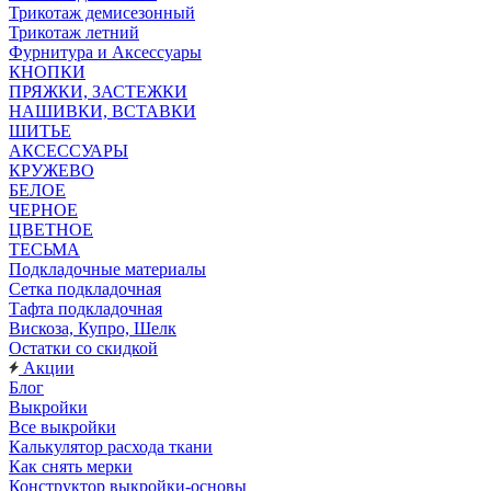
Трикотаж демисезонный
Трикотаж летний
Фурнитура и Аксессуары
КНОПКИ
ПРЯЖКИ, ЗАСТЕЖКИ
НАШИВКИ, ВСТАВКИ
ШИТЬЕ
АКСЕССУАРЫ
КРУЖЕВО
БЕЛОЕ
ЧЕРНОЕ
ЦВЕТНОЕ
ТЕСЬМА
Подкладочные материалы
Сетка подкладочная
Тафта подкладочная
Вискоза, Купро, Шелк
Остатки со скидкой
Акции
Блог
Выкройки
Все выкройки
Калькулятор расхода ткани
Как снять мерки
Конструктор выкройки-основы