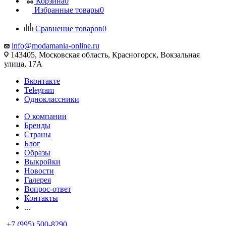
Корзина
0
Избранные товары
0
Сравнение товаров
0
info@modamania-online.ru
143405, Московская область, Красногорск, Вокзальная
улица, 17А
Вконтакте
Telegram
Одноклассники
О компании
Бренды
Страны
Блог
Образы
Выкройки
Новости
Галерея
Вопрос-ответ
Контакты
...
+7 (995) 500-8290