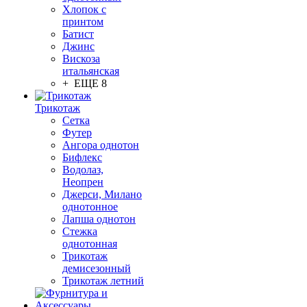
Хлопок с
принтом
Батист
Джинс
Вискоза
итальянская
+ ЕЩЕ 8
Трикотаж
Сетка
Футер
Ангора однотон
Бифлекс
Водолаз,
Неопрен
Джерси, Милано
однотонное
Лапша однотон
Стежка
однотонная
Трикотаж
демисезонный
Трикотаж летний