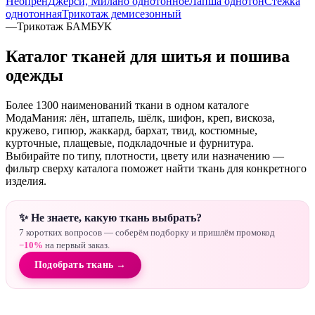
Неопрен
Джерси, Милано однотонное
Лапша однотон
Стежка
однотонная
Трикотаж демисезонный
—
Трикотаж БАМБУК
Каталог тканей для шитья и пошива
одежды
Более 1300 наименований ткани в одном каталоге
МодаМания: лён, штапель, шёлк, шифон, креп, вискоза,
кружево, гипюр, жаккард, бархат, твид, костюмные,
курточные, плащевые, подкладочные и фурнитура.
Выбирайте по типу, плотности, цвету или назначению —
фильтр сверху каталога поможет найти ткань для конкретного
изделия.
✨ Не знаете, какую ткань выбрать?
7 коротких вопросов — соберём подборку и пришлём промокод
−10%
на первый заказ.
Подобрать ткань →