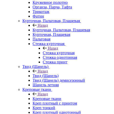
Кружевное полотно
Органза, Парча, Тафта
Трикотаж
Фатин
Курточная, Пальтовая, Плащевая
Назад
Курточная, Пальтовая, Плащевая
Курточная, Плащевая
Пальтовая
Стежка курточная
Назад
Стежка курточная
Стежка однотонная
Стежка принт
Твид (Шанель)
Назад
Твид (Шанель)
Твид (Шанель) демисезонный
Шанель летняя
Креповые ткани
Назад
Креповые ткани
Креп плотный с принтом
Креп тонкий
Креп плотный однотонный