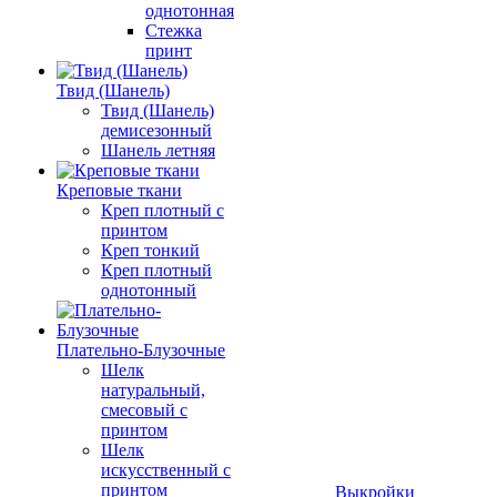
однотонная
Стежка
принт
Твид (Шанель)
Твид (Шанель)
демисезонный
Шанель летняя
Креповые ткани
Креп плотный с
принтом
Креп тонкий
Креп плотный
однотонный
Плательно-Блузочные
Шелк
натуральный,
смесовый с
принтом
Шелк
искусственный с
принтом
Выкройки