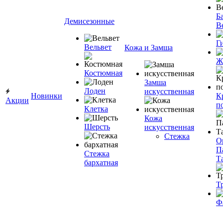
Ба
Демисезонные
В
Г
Вельвет
Кожа и Замша
Ж
Костюмная
Замша
Лоден
искусственная
Новинки
К
Акции
п
Клетка
Кожа
Шерсть
искусственная
Стежка
О
П
Стежка
Т
бархатная
Т
Ф