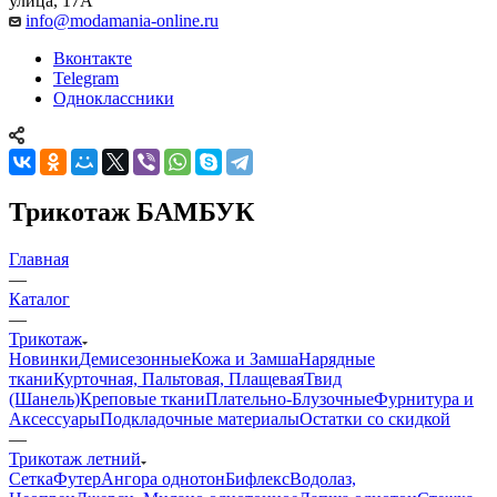
улица, 17А
info@modamania-online.ru
Вконтакте
Telegram
Одноклассники
Трикотаж БАМБУК
Главная
—
Каталог
—
Трикотаж
Новинки
Демисезонные
Кожа и Замша
Нарядные
ткани
Курточная, Пальтовая, Плащевая
Твид
(Шанель)
Креповые ткани
Плательно-Блузочные
Фурнитура и
Аксессуары
Подкладочные материалы
Остатки со скидкой
—
Трикотаж летний
Сетка
Футер
Ангора однотон
Бифлекс
Водолаз,