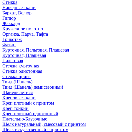
Стежка
Нарядные ткани
Бархат, Велюр
Гипюр
Жаккард
Кружевное полотно
Органза, Парча, Тафта
Трикотаж
Фатин
Курточная, Пальтовая, Плащевая
Курточная, Плащевая
Пальтовая
Стежка курточная
Стежка однотонная
Стежка принт
Твид (Шанель)
Твид (Шанель) демисезонный
Шанель летняя
Креповые ткани
Креп плотный с принтом
Креп тонкий
Креп плотный однотонный
Плательно-Блузочные
Шелк натуральный, смесовый с принтом
Шелк искусственный с принтом