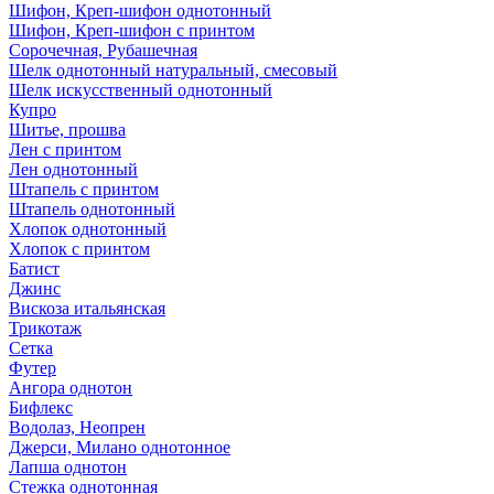
Шифон, Креп-шифон однотонный
Шифон, Креп-шифон с принтом
Сорочечная, Рубашечная
Шелк однотонный натуральный, смесовый
Шелк искусственный однотонный
Купро
Шитье, прошва
Лен с принтом
Лен однотонный
Штапель с принтом
Штапель однотонный
Хлопок однотонный
Хлопок с принтом
Батист
Джинс
Вискоза итальянская
Трикотаж
Сетка
Футер
Ангора однотон
Бифлекс
Водолаз, Неопрен
Джерси, Милано однотонное
Лапша однотон
Стежка однотонная