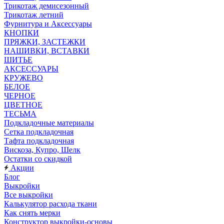
Трикотаж демисезонный
Трикотаж летний
Фурнитура и Аксессуары
КНОПКИ
ПРЯЖКИ, ЗАСТЕЖКИ
НАШИВКИ, ВСТАВКИ
ШИТЬЕ
АКСЕССУАРЫ
КРУЖЕВО
БЕЛОЕ
ЧЕРНОЕ
ЦВЕТНОЕ
ТЕСЬМА
Подкладочные материалы
Сетка подкладочная
Тафта подкладочная
Вискоза, Купро, Шелк
Остатки со скидкой
Акции
Блог
Выкройки
Все выкройки
Калькулятор расхода ткани
Как снять мерки
Конструктор выкройки-основы