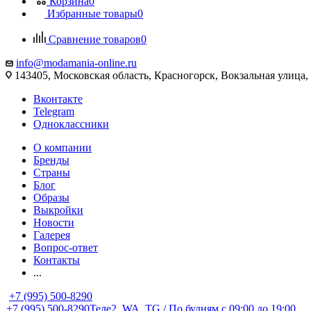
Корзина
0
Избранные товары
0
Сравнение товаров
0
info@modamania-online.ru
143405, Московская область, Красногорск, Вокзальная улиц
Вконтакте
Telegram
Одноклассники
О компании
Бренды
Страны
Блог
Образы
Выкройки
Новости
Галерея
Вопрос-ответ
Контакты
...
+7 (995) 500-8290
+7 (995) 500-8290
Теле2, WA, TG / По будням c 09:00 до 19:00