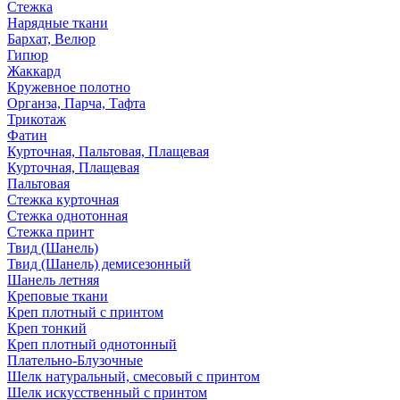
Стежка
Нарядные ткани
Бархат, Велюр
Гипюр
Жаккард
Кружевное полотно
Органза, Парча, Тафта
Трикотаж
Фатин
Курточная, Пальтовая, Плащевая
Курточная, Плащевая
Пальтовая
Стежка курточная
Стежка однотонная
Стежка принт
Твид (Шанель)
Твид (Шанель) демисезонный
Шанель летняя
Креповые ткани
Креп плотный с принтом
Креп тонкий
Креп плотный однотонный
Плательно-Блузочные
Шелк натуральный, смесовый с принтом
Шелк искусственный с принтом