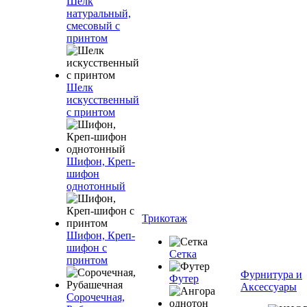
Шелк
натуральный,
смесовый с
принтом
Шелк
искусственный
с принтом
Шифон, Креп-
шифон
однотонный
Трикотаж
Шифон, Креп-
шифон с
Сетка
принтом
Фурнитура и
Футер
Аксессуары
Сорочечная,