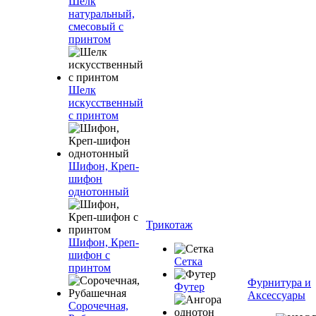
Шелк
натуральный,
смесовый с
принтом
Шелк
искусственный
с принтом
Шифон, Креп-
шифон
однотонный
Трикотаж
Шифон, Креп-
шифон с
Сетка
принтом
Фурнитура и
Футер
Аксессуары
Сорочечная,