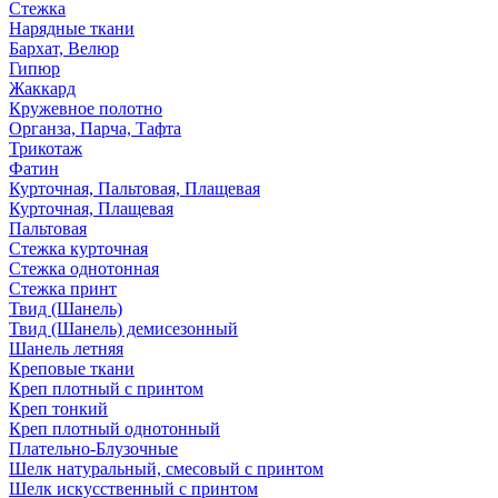
Стежка
Нарядные ткани
Бархат, Велюр
Гипюр
Жаккард
Кружевное полотно
Органза, Парча, Тафта
Трикотаж
Фатин
Курточная, Пальтовая, Плащевая
Курточная, Плащевая
Пальтовая
Стежка курточная
Стежка однотонная
Стежка принт
Твид (Шанель)
Твид (Шанель) демисезонный
Шанель летняя
Креповые ткани
Креп плотный с принтом
Креп тонкий
Креп плотный однотонный
Плательно-Блузочные
Шелк натуральный, смесовый с принтом
Шелк искусственный с принтом