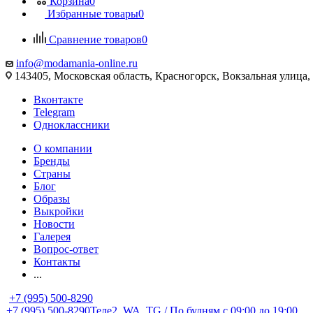
Корзина
0
Избранные товары
0
Сравнение товаров
0
info@modamania-online.ru
143405, Московская область, Красногорск, Вокзальная улиц
Вконтакте
Telegram
Одноклассники
О компании
Бренды
Страны
Блог
Образы
Выкройки
Новости
Галерея
Вопрос-ответ
Контакты
...
+7 (995) 500-8290
+7 (995) 500-8290
Теле2, WA, TG / По будням c 09:00 до 19:00