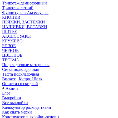
Трикотаж демисезонный
Трикотаж летний
Фурнитура и Аксессуары
КНОПКИ
ПРЯЖКИ, ЗАСТЕЖКИ
НАШИВКИ, ВСТАВКИ
ШИТЬЕ
АКСЕССУАРЫ
КРУЖЕВО
БЕЛОЕ
ЧЕРНОЕ
ЦВЕТНОЕ
ТЕСЬМА
Подкладочные материалы
Сетка подкладочная
Тафта подкладочная
Вискоза, Купро, Шелк
Остатки со скидкой
Акции
Блог
Выкройки
Все выкройки
Калькулятор расхода ткани
Как снять мерки
Конструктор выкройки-основы