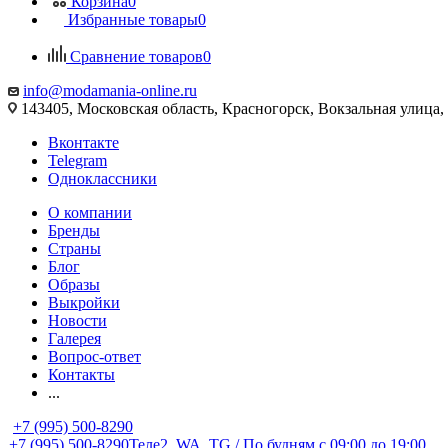
Корзина
0
Избранные товары
0
Сравнение товаров
0
info@modamania-online.ru
143405, Московская область, Красногорск, Вокзальная улиц
Вконтакте
Telegram
Одноклассники
О компании
Бренды
Страны
Блог
Образы
Выкройки
Новости
Галерея
Вопрос-ответ
Контакты
...
+7 (995) 500-8290
+7 (995) 500-8290
Теле2, WA, TG / По будням c 09:00 до 19:00