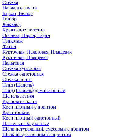
Стежка
Нарядные ткани
Бархат, Велюр
Гипюр
Жаккард
Кружевное полотно
Органза, Парча, Тафта
Трикотаж
Фатин
Курточная, Пальтовая, Плащевая
Курточная, Плащевая
Пальтовая
Стежка курточная
Стежка однотонная
Стежка принт
Твид (Шанель)
Твид (Шанель) демисезонный
Шанель летняя
Креповые ткани
Креп плотный с принтом
Креп тонкий
Креп плотный однотонный
Плательно-Блузочные
Шелк натуральный, смесовый с принтом
Шелк искусственный с принтом