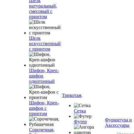
Шелк
натуральный,
смесовый с
принтом
Шелк
искусственный
с принтом
Шифон, Креп-
шифон
однотонный
Трикотаж
Шифон, Креп-
шифон с
Сетка
принтом
Фурнитура и
Футер
Аксессуары
Сорочечная,