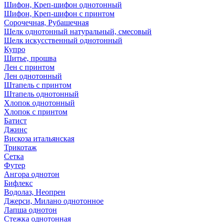
Шифон, Креп-шифон однотонный
Шифон, Креп-шифон с принтом
Сорочечная, Рубашечная
Шелк однотонный натуральный, смесовый
Шелк искусственный однотонный
Купро
Шитье, прошва
Лен с принтом
Лен однотонный
Штапель с принтом
Штапель однотонный
Хлопок однотонный
Хлопок с принтом
Батист
Джинс
Вискоза итальянская
Трикотаж
Сетка
Футер
Ангора однотон
Бифлекс
Водолаз, Неопрен
Джерси, Милано однотонное
Лапша однотон
Стежка однотонная