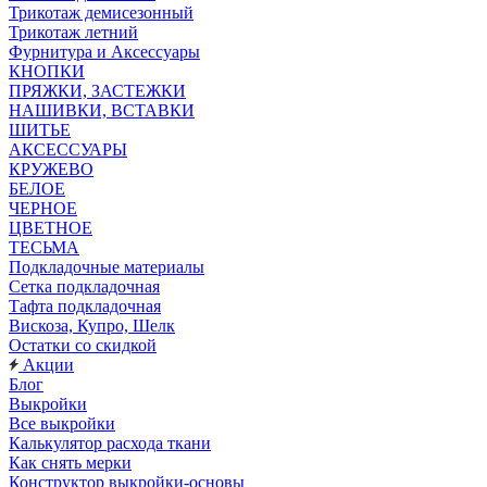
Трикотаж демисезонный
Трикотаж летний
Фурнитура и Аксессуары
КНОПКИ
ПРЯЖКИ, ЗАСТЕЖКИ
НАШИВКИ, ВСТАВКИ
ШИТЬЕ
АКСЕССУАРЫ
КРУЖЕВО
БЕЛОЕ
ЧЕРНОЕ
ЦВЕТНОЕ
ТЕСЬМА
Подкладочные материалы
Сетка подкладочная
Тафта подкладочная
Вискоза, Купро, Шелк
Остатки со скидкой
Акции
Блог
Выкройки
Все выкройки
Калькулятор расхода ткани
Как снять мерки
Конструктор выкройки-основы