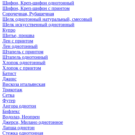
Шифон, Креп-шифон однотонный
Шифон, Креп-шифон с принтом
Сорочечная, Рубашечная
Шелк однотонный натуральный, смесовый
Шелк искусственный однотонный
Купро
Шитье, прошва
Лен с принтом
Лен однотонный
Штапель с принтом
Штапель однотонный
Хлопок однотонный
Хлопок с принтом
Батист
Джинс
Вискоза итальянская
Трикотаж
Сетка
Футер
Ангора однотон
Бифлекс
Водолаз, Неопрен
Джерси, Милано однотонное
Лапша однотон
Стежка однотонная