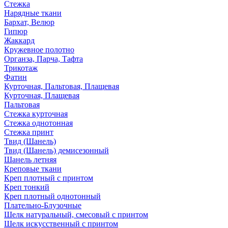
Стежка
Нарядные ткани
Бархат, Велюр
Гипюр
Жаккард
Кружевное полотно
Органза, Парча, Тафта
Трикотаж
Фатин
Курточная, Пальтовая, Плащевая
Курточная, Плащевая
Пальтовая
Стежка курточная
Стежка однотонная
Стежка принт
Твид (Шанель)
Твид (Шанель) демисезонный
Шанель летняя
Креповые ткани
Креп плотный с принтом
Креп тонкий
Креп плотный однотонный
Плательно-Блузочные
Шелк натуральный, смесовый с принтом
Шелк искусственный с принтом