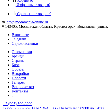
Корзина
0
Избранные товары
0
Сравнение товаров
0
info@modamania-online.ru
143405, Московская область, Красногорск, Вокзальная улиц
Вконтакте
Telegram
Одноклассники
О компании
Бренды
Страны
Блог
Образы
Выкройки
Новости
Галерея
Вопрос-ответ
Контакты
...
+7 (995) 500-8290
+7 (995) 500-8290
Теле2, WA, TG / По будням c 09:00 до 19:00