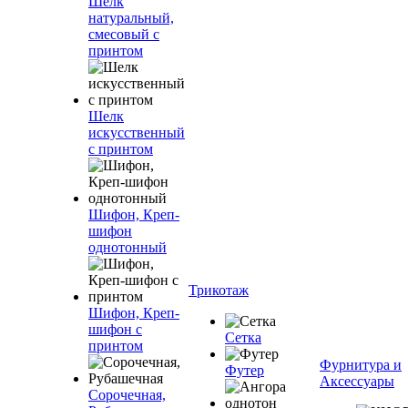
Шелк
натуральный,
смесовый с
принтом
Шелк
искусственный
с принтом
Шифон, Креп-
шифон
однотонный
Трикотаж
Шифон, Креп-
шифон с
Сетка
принтом
Фурнитура и
Футер
Аксессуары
Сорочечная,