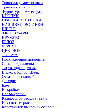
Трикотаж демисезонный
Трикотаж летний
Фурнитура и Аксессуары
КНОПКИ
ПРЯЖКИ, ЗАСТЕЖКИ
НАШИВКИ, ВСТАВКИ
ШИТЬЕ
АКСЕССУАРЫ
КРУЖЕВО
БЕЛОЕ
ЧЕРНОЕ
ЦВЕТНОЕ
ТЕСЬМА
Подкладочные материалы
Сетка подкладочная
Тафта подкладочная
Вискоза, Купро, Шелк
Остатки со скидкой
Акции
Блог
Выкройки
Все выкройки
Калькулятор расхода ткани
Как снять мерки
Конструктор выкройки-основы