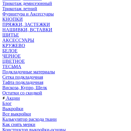
Трикотаж демисезонный
Трикотаж летний
Фурнитура и Аксессуары
КНОПКИ
ПРЯЖКИ, ЗАСТЕЖКИ
НАШИВКИ, ВСТАВКИ
ШИТЬЕ
АКСЕССУАРЫ
КРУЖЕВО
БЕЛОЕ
ЧЕРНОЕ
ЦВЕТНОЕ
ТЕСЬМА
Подкладочные материалы
Сетка подкладочная
Тафта подкладочная
Вискоза, Купро, Шелк
Остатки со скидкой
Акции
Блог
Выкройки
Все выкройки
Калькулятор расхода ткани
Как снять мерки
Конструктор выкройки-основы