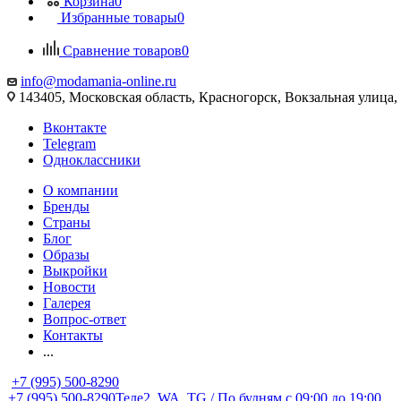
Корзина
0
Избранные товары
0
Сравнение товаров
0
info@modamania-online.ru
143405, Московская область, Красногорск, Вокзальная улиц
Вконтакте
Telegram
Одноклассники
О компании
Бренды
Страны
Блог
Образы
Выкройки
Новости
Галерея
Вопрос-ответ
Контакты
...
+7 (995) 500-8290
+7 (995) 500-8290
Теле2, WA, TG / По будням c 09:00 до 19:00