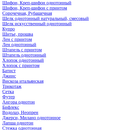
Шифон, Креп-шифон однотонный
Шифон, Креп-шифон с принтом
Сорочечная, Рубашечная
Шелк однотонный натуральный, смесовый
Шелк искусственный однотонный
Купро
Шитье, прошва
Лен с принтом
Лен однотонный
Штапель с принтом
Штапель однотонный
Хлопок однотонный
Хлопок с принтом
Батист
Джинс
Вискоза итальянская
Трикотаж
Сетка
Футер
Ангора однотон
Бифлекс
Водолаз, Неопрен
Джерси, Милано однотонное
Лапша однотон
Стежка однотонная