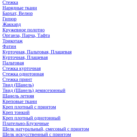
Стежка
Нарядные ткани
Бархат, Велюр
Гипюр
Жаккард
Кружевное полотно
Органза, Парча, Тафта
Трикотаж
Фатин
Курточная, Пальтовая, Плащевая
Курточная, Плащевая
Пальтовая
Стежка курточная
Стежка однотонная
Стежка принт
Твид (Шанель)
Твид (Шанель) демисезонный
Шанель летняя
Креповые ткани
Креп плотный с принтом
Креп тонкий
Креп плотный однотонный
Плательно-Блузочные
Шелк натуральный, смесовый с принтом
Шелк искусственный с принтом