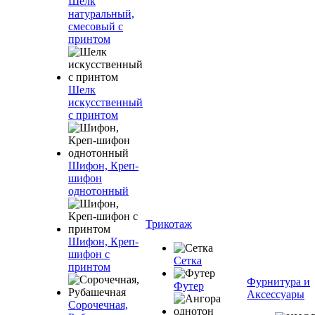
Шелк
натуральный,
смесовый с
принтом
Шелк
искусственный
с принтом
Шифон, Креп-
шифон
однотонный
Трикотаж
Шифон, Креп-
шифон с
Сетка
принтом
Фурнитура и
Футер
Аксессуары
Сорочечная,