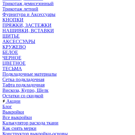
Трикотаж демисезонный
Трикотаж летний
Фурнитура и Аксессуары
КНОПКИ
ПРЯЖКИ, ЗАСТЕЖКИ
НАШИВКИ, ВСТАВКИ
ШИТЬЕ
АКСЕССУАРЫ
КРУЖЕВО
БЕЛОЕ
ЧЕРНОЕ
ЦВЕТНОЕ
ТЕСЬМА
Подкладочные материалы
Сетка подкладочная
Тафта подкладочная
Вискоза, Купро, Шелк
Остатки со скидкой
Акции
Блог
Выкройки
Все выкройки
Калькулятор расхода ткани
Как снять мерки
Конструктор выкройки-основы