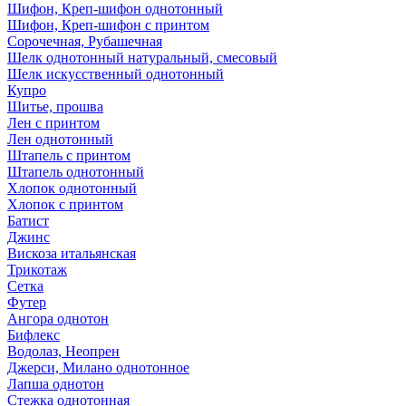
Шифон, Креп-шифон однотонный
Шифон, Креп-шифон с принтом
Сорочечная, Рубашечная
Шелк однотонный натуральный, смесовый
Шелк искусственный однотонный
Купро
Шитье, прошва
Лен с принтом
Лен однотонный
Штапель с принтом
Штапель однотонный
Хлопок однотонный
Хлопок с принтом
Батист
Джинс
Вискоза итальянская
Трикотаж
Сетка
Футер
Ангора однотон
Бифлекс
Водолаз, Неопрен
Джерси, Милано однотонное
Лапша однотон
Стежка однотонная