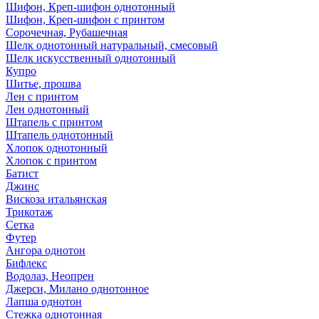
Шифон, Креп-шифон однотонный
Шифон, Креп-шифон с принтом
Сорочечная, Рубашечная
Шелк однотонный натуральный, смесовый
Шелк искусственный однотонный
Купро
Шитье, прошва
Лен с принтом
Лен однотонный
Штапель с принтом
Штапель однотонный
Хлопок однотонный
Хлопок с принтом
Батист
Джинс
Вискоза итальянская
Трикотаж
Сетка
Футер
Ангора однотон
Бифлекс
Водолаз, Неопрен
Джерси, Милано однотонное
Лапша однотон
Стежка однотонная