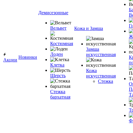
Ба
Демисезонные
В
Г
Вельвет
Кожа и Замша
Ж
Костюмная
Замша
Лоден
искусственная
Новинки
К
Акции
п
Клетка
Кожа
Шерсть
искусственная
Стежка
О
П
Стежка
Т
бархатная
Т
Ф