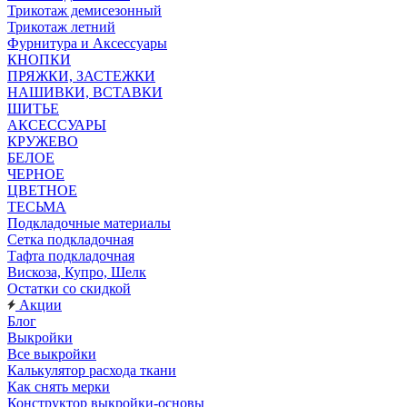
Трикотаж демисезонный
Трикотаж летний
Фурнитура и Аксессуары
КНОПКИ
ПРЯЖКИ, ЗАСТЕЖКИ
НАШИВКИ, ВСТАВКИ
ШИТЬЕ
АКСЕССУАРЫ
КРУЖЕВО
БЕЛОЕ
ЧЕРНОЕ
ЦВЕТНОЕ
ТЕСЬМА
Подкладочные материалы
Сетка подкладочная
Тафта подкладочная
Вискоза, Купро, Шелк
Остатки со скидкой
Акции
Блог
Выкройки
Все выкройки
Калькулятор расхода ткани
Как снять мерки
Конструктор выкройки-основы