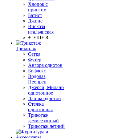
Хлопок с
принтом
Батист
Джинс
Вискоза
итальянская
+ ЕЩЕ 8
Трикотаж
Сетка
Футер
Ангора однотон
Бифлекс
Водолаз,
Неопрен
Джерси, Милано
однотонное
Лапша однотон
Стежка
однотонная
Трикотаж
демисезонный
Трикотаж летний