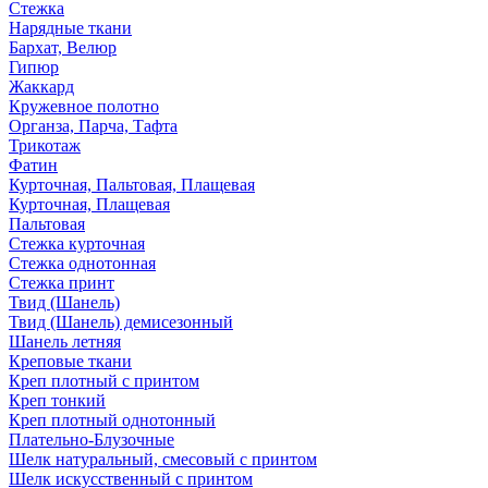
Стежка
Нарядные ткани
Бархат, Велюр
Гипюр
Жаккард
Кружевное полотно
Органза, Парча, Тафта
Трикотаж
Фатин
Курточная, Пальтовая, Плащевая
Курточная, Плащевая
Пальтовая
Стежка курточная
Стежка однотонная
Стежка принт
Твид (Шанель)
Твид (Шанель) демисезонный
Шанель летняя
Креповые ткани
Креп плотный с принтом
Креп тонкий
Креп плотный однотонный
Плательно-Блузочные
Шелк натуральный, смесовый с принтом
Шелк искусственный с принтом