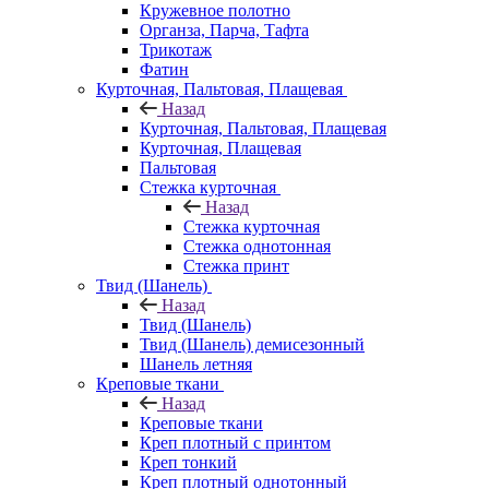
Кружевное полотно
Органза, Парча, Тафта
Трикотаж
Фатин
Курточная, Пальтовая, Плащевая
Назад
Курточная, Пальтовая, Плащевая
Курточная, Плащевая
Пальтовая
Стежка курточная
Назад
Стежка курточная
Стежка однотонная
Стежка принт
Твид (Шанель)
Назад
Твид (Шанель)
Твид (Шанель) демисезонный
Шанель летняя
Креповые ткани
Назад
Креповые ткани
Креп плотный с принтом
Креп тонкий
Креп плотный однотонный