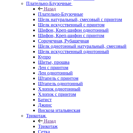
Плательно-Блузочные
Назад
Плательно-Блузочные
Шелк натуральный, смесовый с принтом
Шелк искусственный с принтом
Шифон, Креп-шифон однотонный
Шифон, Креп-шифон с принтом
Сорочечная, Рубашечная
Шелк однотонный натуральный, смесовый
Шелк искусственный однотонный
Купро
Шитье, прошва
Лен с принтом
Лен однотонный
Штапель с принтом
Штапель однотонный
Хлопок однотонный
Хлопок с принтом
Батист
Джинс
Вискоза итальянская
Трикотаж
Назад
Трикотаж
Сетка