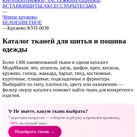
КНОПКИ
ПРЯЖКИ, ЗАСТЕЖКИ
НАШИВКИ,
ВСТАВКИ
ШИТЬЕ
АКСЕССУАРЫ
ТЕСЬМА
—
Чёрное кружево
БЕЛОЕ
ЦВЕТНОЕ
—
Кружево КУП-0038
Каталог тканей для шитья и пошива
одежды
Более 1300 наименований ткани в одном каталоге
МодаМания: лён, штапель, шёлк, шифон, креп, вискоза,
кружево, гипюр, жаккард, бархат, твид, костюмные,
курточные, плащевые, подкладочные и фурнитура.
Выбирайте по типу, плотности, цвету или назначению —
фильтр сверху каталога поможет найти ткань для конкретного
изделия.
✨ Не знаете, какую ткань выбрать?
7 коротких вопросов — соберём подборку и пришлём промокод
−10%
на первый заказ.
Подобрать ткань →