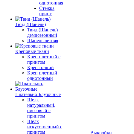
однотонная
Стежка
принт
Твид (Шанель)
Твид (Шанель)
демисезонный
Шанель летняя
Креповые ткани
Креп плотный с
принтом
Креп тонкий
Креп плотный
однотонный
Плательно-Блузочные
Шелк
натуральный,
смесовый с
принтом
Шелк
искусственный с
принтом
Выкройки