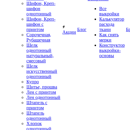
Шифон, Креп-
шифон
Все
однотонный
выкройки
Шифон, Креп-
Калькулятор
шифон с
расхода
принтом
Блог
ткани
Б
Акции
Сорочечная,
Как снять
Рубашечная
мерки
Шелк
Конструктор
однотонный
выкройки-
натуральный,
основы
смесовый
Шелк
искусственный
однотонный
Купро
Шитье, прошва
Лен с принтом
Лен однотонный
Штапель с
принтом
Штапель
однотонный
Хлопок
однотонный