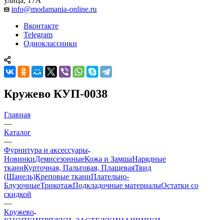
улица, 17А
info@modamania-online.ru
Вконтакте
Telegram
Одноклассники
Кружево КУП-0038
Главная
—
Каталог
—
Фурнитура и аксессуары
Новинки
Демисезонные
Кожа и Замша
Нарядные
ткани
Курточная, Пальтовая, Плащевая
Твид
(Шанель)
Креповые ткани
Плательно-
Блузочные
Трикотаж
Подкладочные материалы
Остатки со
скидкой
—
Кружево