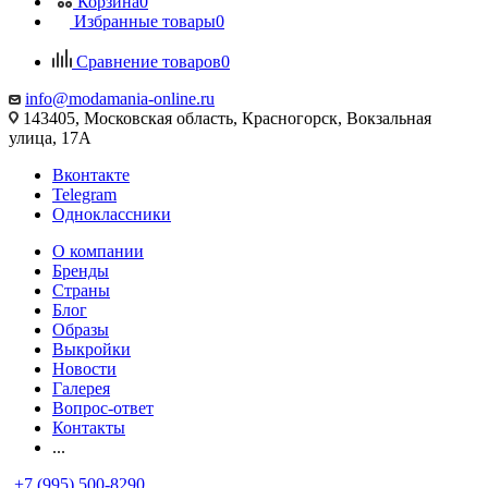
Корзина
0
Избранные товары
0
Сравнение товаров
0
info@modamania-online.ru
143405, Московская область, Красногорск, Вокзальная
улица, 17А
Вконтакте
Telegram
Одноклассники
О компании
Бренды
Страны
Блог
Образы
Выкройки
Новости
Галерея
Вопрос-ответ
Контакты
...
+7 (995) 500-8290