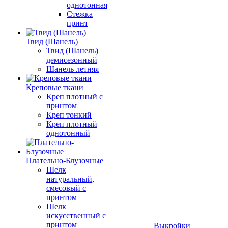
однотонная
Стежка
принт
Твид (Шанель)
Твид (Шанель)
демисезонный
Шанель летняя
Креповые ткани
Креп плотный с
принтом
Креп тонкий
Креп плотный
однотонный
Плательно-Блузочные
Шелк
натуральный,
смесовый с
принтом
Шелк
искусственный с
принтом
Выкройки