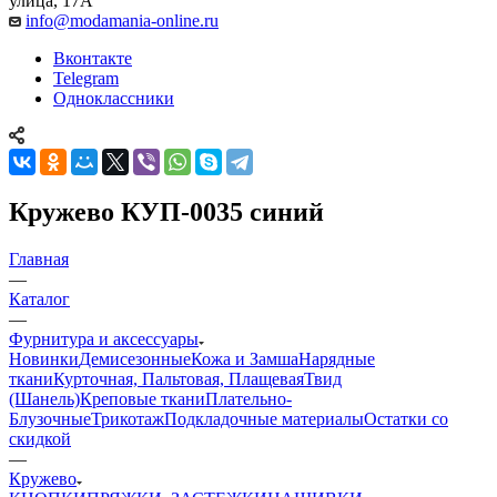
улица, 17А
info@modamania-online.ru
Вконтакте
Telegram
Одноклассники
Кружево КУП-0035 синий
Главная
—
Каталог
—
Фурнитура и аксессуары
Новинки
Демисезонные
Кожа и Замша
Нарядные
ткани
Курточная, Пальтовая, Плащевая
Твид
(Шанель)
Креповые ткани
Плательно-
Блузочные
Трикотаж
Подкладочные материалы
Остатки со
скидкой
—
Кружево