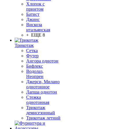
Хлопок с
принтом
Батист
Джинс
Вискоза
итальянская
+ ЕЩЕ 8
Трикотаж
Сетка
Футер
Ангора однотон
Бифлекс
Водолаз,
Неопрен
Джерси, Милано
однотонное
Лапша однотон
Стежка
однотонная
Трикотаж
демисезонный
Трикотаж летний