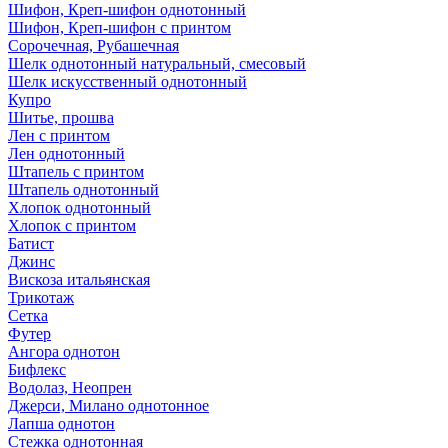
Шифон, Креп-шифон однотонный
Шифон, Креп-шифон с принтом
Сорочечная, Рубашечная
Шелк однотонный натуральный, смесовый
Шелк искусственный однотонный
Купро
Шитье, прошва
Лен с принтом
Лен однотонный
Штапель с принтом
Штапель однотонный
Хлопок однотонный
Хлопок с принтом
Батист
Джинс
Вискоза итальянская
Трикотаж
Сетка
Футер
Ангора однотон
Бифлекс
Водолаз, Неопрен
Джерси, Милано однотонное
Лапша однотон
Стежка однотонная