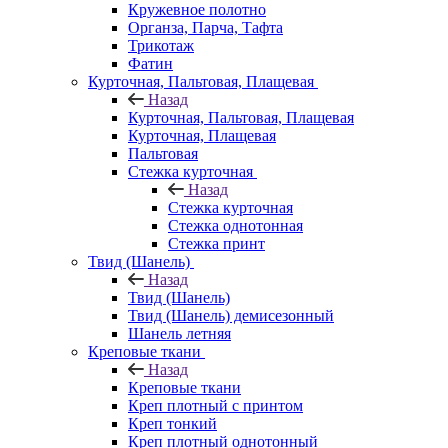
Кружевное полотно
Органза, Парча, Тафта
Трикотаж
Фатин
Курточная, Пальтовая, Плащевая
Назад
Курточная, Пальтовая, Плащевая
Курточная, Плащевая
Пальтовая
Стежка курточная
Назад
Стежка курточная
Стежка однотонная
Стежка принт
Твид (Шанель)
Назад
Твид (Шанель)
Твид (Шанель) демисезонный
Шанель летняя
Креповые ткани
Назад
Креповые ткани
Креп плотный с принтом
Креп тонкий
Креп плотный однотонный