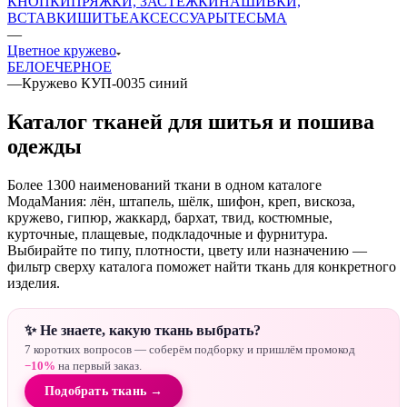
КНОПКИ
ПРЯЖКИ, ЗАСТЕЖКИ
НАШИВКИ,
ВСТАВКИ
ШИТЬЕ
АКСЕССУАРЫ
ТЕСЬМА
—
Цветное кружево
БЕЛОЕ
ЧЕРНОЕ
—
Кружево КУП-0035 синий
Каталог тканей для шитья и пошива
одежды
Более 1300 наименований ткани в одном каталоге
МодаМания: лён, штапель, шёлк, шифон, креп, вискоза,
кружево, гипюр, жаккард, бархат, твид, костюмные,
курточные, плащевые, подкладочные и фурнитура.
Выбирайте по типу, плотности, цвету или назначению —
фильтр сверху каталога поможет найти ткань для конкретного
изделия.
✨ Не знаете, какую ткань выбрать?
7 коротких вопросов — соберём подборку и пришлём промокод
−10%
на первый заказ.
Подобрать ткань →