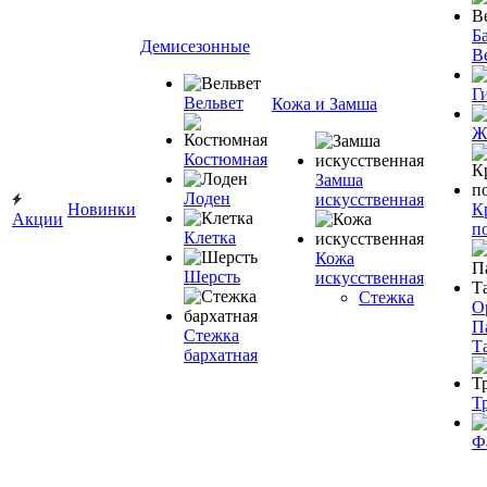
Ба
Демисезонные
В
Г
Вельвет
Кожа и Замша
Ж
Костюмная
Замша
Лоден
искусственная
Новинки
К
Акции
п
Клетка
Кожа
Шерсть
искусственная
Стежка
О
П
Стежка
Т
бархатная
Т
Ф