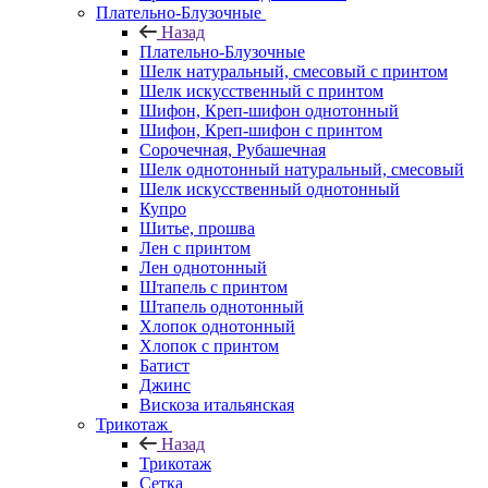
Плательно-Блузочные
Назад
Плательно-Блузочные
Шелк натуральный, смесовый с принтом
Шелк искусственный с принтом
Шифон, Креп-шифон однотонный
Шифон, Креп-шифон с принтом
Сорочечная, Рубашечная
Шелк однотонный натуральный, смесовый
Шелк искусственный однотонный
Купро
Шитье, прошва
Лен с принтом
Лен однотонный
Штапель с принтом
Штапель однотонный
Хлопок однотонный
Хлопок с принтом
Батист
Джинс
Вискоза итальянская
Трикотаж
Назад
Трикотаж
Сетка