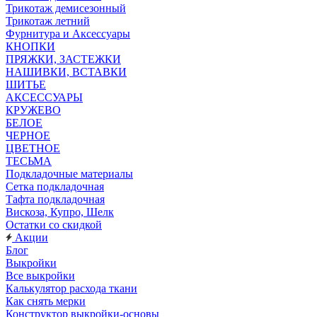
Трикотаж демисезонный
Трикотаж летний
Фурнитура и Аксессуары
КНОПКИ
ПРЯЖКИ, ЗАСТЕЖКИ
НАШИВКИ, ВСТАВКИ
ШИТЬЕ
АКСЕССУАРЫ
КРУЖЕВО
БЕЛОЕ
ЧЕРНОЕ
ЦВЕТНОЕ
ТЕСЬМА
Подкладочные материалы
Сетка подкладочная
Тафта подкладочная
Вискоза, Купро, Шелк
Остатки со скидкой
Акции
Блог
Выкройки
Все выкройки
Калькулятор расхода ткани
Как снять мерки
Конструктор выкройки-основы