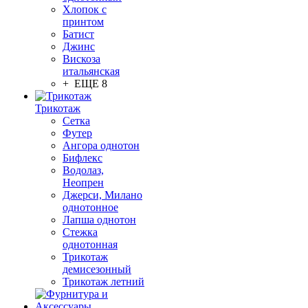
Хлопок с
принтом
Батист
Джинс
Вискоза
итальянская
+ ЕЩЕ 8
Трикотаж
Сетка
Футер
Ангора однотон
Бифлекс
Водолаз,
Неопрен
Джерси, Милано
однотонное
Лапша однотон
Стежка
однотонная
Трикотаж
демисезонный
Трикотаж летний