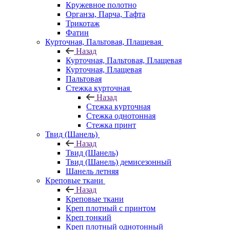
Кружевное полотно
Органза, Парча, Тафта
Трикотаж
Фатин
Курточная, Пальтовая, Плащевая
Назад
Курточная, Пальтовая, Плащевая
Курточная, Плащевая
Пальтовая
Стежка курточная
Назад
Стежка курточная
Стежка однотонная
Стежка принт
Твид (Шанель)
Назад
Твид (Шанель)
Твид (Шанель) демисезонный
Шанель летняя
Креповые ткани
Назад
Креповые ткани
Креп плотный с принтом
Креп тонкий
Креп плотный однотонный