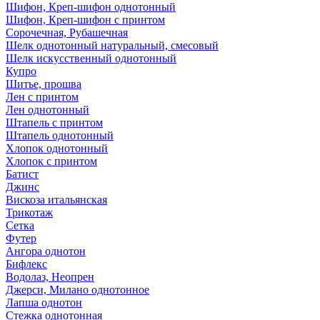
Шифон, Креп-шифон однотонный
Шифон, Креп-шифон с принтом
Сорочечная, Рубашечная
Шелк однотонный натуральный, смесовый
Шелк искусственный однотонный
Купро
Шитье, прошва
Лен с принтом
Лен однотонный
Штапель с принтом
Штапель однотонный
Хлопок однотонный
Хлопок с принтом
Батист
Джинс
Вискоза итальянская
Трикотаж
Сетка
Футер
Ангора однотон
Бифлекс
Водолаз, Неопрен
Джерси, Милано однотонное
Лапша однотон
Стежка однотонная