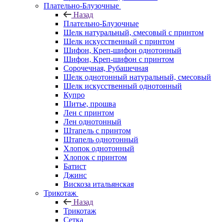
Плательно-Блузочные
Назад
Плательно-Блузочные
Шелк натуральный, смесовый с принтом
Шелк искусственный с принтом
Шифон, Креп-шифон однотонный
Шифон, Креп-шифон с принтом
Сорочечная, Рубашечная
Шелк однотонный натуральный, смесовый
Шелк искусственный однотонный
Купро
Шитье, прошва
Лен с принтом
Лен однотонный
Штапель с принтом
Штапель однотонный
Хлопок однотонный
Хлопок с принтом
Батист
Джинс
Вискоза итальянская
Трикотаж
Назад
Трикотаж
Сетка