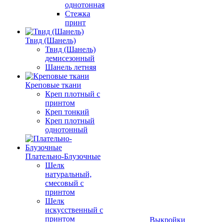
однотонная
Стежка
принт
Твид (Шанель)
Твид (Шанель)
демисезонный
Шанель летняя
Креповые ткани
Креп плотный с
принтом
Креп тонкий
Креп плотный
однотонный
Плательно-Блузочные
Шелк
натуральный,
смесовый с
принтом
Шелк
искусственный с
принтом
Выкройки