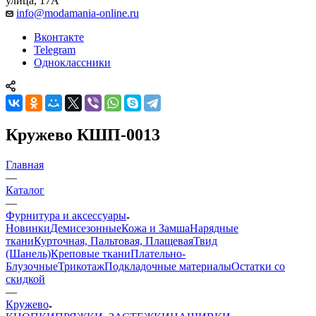
улица, 17А
info@modamania-online.ru
Вконтакте
Telegram
Одноклассники
Кружево КШП-0013
Главная
—
Каталог
—
Фурнитура и аксессуары
Новинки
Демисезонные
Кожа и Замша
Нарядные
ткани
Курточная, Пальтовая, Плащевая
Твид
(Шанель)
Креповые ткани
Плательно-
Блузочные
Трикотаж
Подкладочные материалы
Остатки со
скидкой
—
Кружево