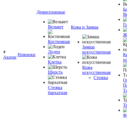
Ба
Демисезонные
В
Г
Вельвет
Кожа и Замша
Ж
Костюмная
Замша
Лоден
искусственная
Новинки
К
Акции
п
Клетка
Кожа
Шерсть
искусственная
Стежка
О
П
Стежка
Т
бархатная
Т
Ф