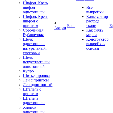
Шифон, Креп-
шифон
Все
однотонный
выкройки
Шифон, Креп-
Калькулятор
шифон с
расхода
принтом
Блог
ткани
Б
Акции
Сорочечная,
Как снять
Рубашечная
мерки
Шелк
Конструктор
однотонный
выкройки-
натуральный,
основы
смесовый
Шелк
искусственный
однотонный
Купро
Шитье, прошва
Лен с принтом
Лен однотонный
Штапель с
принтом
Штапель
однотонный
Хлопок
однотонный