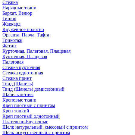
Стежка
Нарядные ткани
Бархат, Велюр
Гипюр
Жаккард
Кружевное полотно
Органза, Парча, Тафта
Трикотаж
Фатин
Курточная, Пальтовая, Плащевая
Курточная, Плащевая
Пальтовая
Стежка курточная
Стежка однотонная
Стежка принт
Твид (Шанель)
Твид (Шанель) демисезонный
Шанель летняя
Креповые ткани
Креп плотный с принтом
Креп тонкий
Креп плотный однотонный
Плательно-Блузочные
Шелк натуральный, смесовый с принтом
Шелк искусственный с принтом