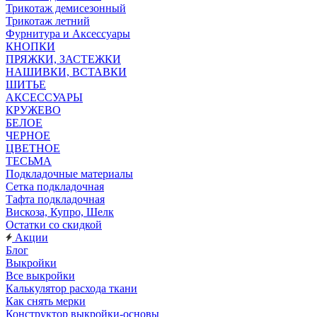
Трикотаж демисезонный
Трикотаж летний
Фурнитура и Аксессуары
КНОПКИ
ПРЯЖКИ, ЗАСТЕЖКИ
НАШИВКИ, ВСТАВКИ
ШИТЬЕ
АКСЕССУАРЫ
КРУЖЕВО
БЕЛОЕ
ЧЕРНОЕ
ЦВЕТНОЕ
ТЕСЬМА
Подкладочные материалы
Сетка подкладочная
Тафта подкладочная
Вискоза, Купро, Шелк
Остатки со скидкой
Акции
Блог
Выкройки
Все выкройки
Калькулятор расхода ткани
Как снять мерки
Конструктор выкройки-основы