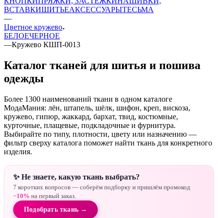
КНОПКИ
ПРЯЖКИ, ЗАСТЕЖКИ
НАШИВКИ,
ВСТАВКИ
ШИТЬЕ
АКСЕССУАРЫ
ТЕСЬМА
—
Цветное кружево
БЕЛОЕ
ЧЕРНОЕ
—
Кружево КШП-0013
Каталог тканей для шитья и пошива
одежды
Более 1300 наименований ткани в одном каталоге
МодаМания: лён, штапель, шёлк, шифон, креп, вискоза,
кружево, гипюр, жаккард, бархат, твид, костюмные,
курточные, плащевые, подкладочные и фурнитура.
Выбирайте по типу, плотности, цвету или назначению —
фильтр сверху каталога поможет найти ткань для конкретного
изделия.
✨ Не знаете, какую ткань выбрать?
7 коротких вопросов — соберём подборку и пришлём промокод
−10%
на первый заказ.
Подобрать ткань →