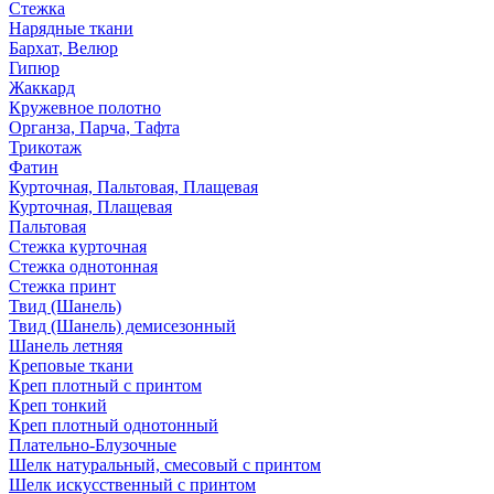
Стежка
Нарядные ткани
Бархат, Велюр
Гипюр
Жаккард
Кружевное полотно
Органза, Парча, Тафта
Трикотаж
Фатин
Курточная, Пальтовая, Плащевая
Курточная, Плащевая
Пальтовая
Стежка курточная
Стежка однотонная
Стежка принт
Твид (Шанель)
Твид (Шанель) демисезонный
Шанель летняя
Креповые ткани
Креп плотный с принтом
Креп тонкий
Креп плотный однотонный
Плательно-Блузочные
Шелк натуральный, смесовый с принтом
Шелк искусственный с принтом