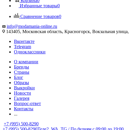
Корзина
0
Избранные товары
0
Сравнение товаров
0
info@modamania-online.ru
143405, Московская область, Красногорск, Вокзальная улиц
Вконтакте
Telegram
Одноклассники
О компании
Бренды
Страны
Блог
Образы
Выкройки
Новости
Галерея
Вопрос-ответ
Контакты
...
+7 (995) 500-8290
+7 (995) 500-8290
Теле2, WA, TG / По будням c 09:00 до 19:00