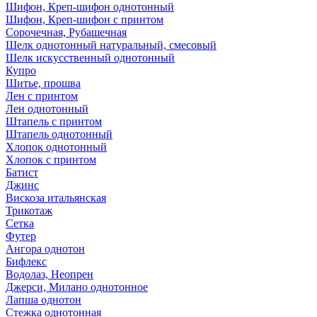
Шифон, Креп-шифон однотонный
Шифон, Креп-шифон с принтом
Сорочечная, Рубашечная
Шелк однотонный натуральный, смесовый
Шелк искусственный однотонный
Купро
Шитье, прошва
Лен с принтом
Лен однотонный
Штапель с принтом
Штапель однотонный
Хлопок однотонный
Хлопок с принтом
Батист
Джинс
Вискоза итальянская
Трикотаж
Сетка
Футер
Ангора однотон
Бифлекс
Водолаз, Неопрен
Джерси, Милано однотонное
Лапша однотон
Стежка однотонная