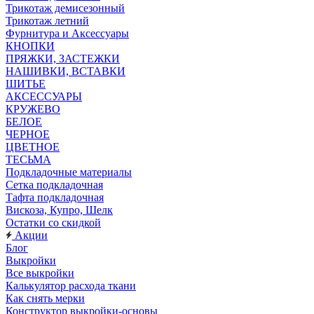
Трикотаж демисезонный
Трикотаж летний
Фурнитура и Аксессуары
КНОПКИ
ПРЯЖКИ, ЗАСТЕЖКИ
НАШИВКИ, ВСТАВКИ
ШИТЬЕ
АКСЕССУАРЫ
КРУЖЕВО
БЕЛОЕ
ЧЕРНОЕ
ЦВЕТНОЕ
ТЕСЬМА
Подкладочные материалы
Сетка подкладочная
Тафта подкладочная
Вискоза, Купро, Шелк
Остатки со скидкой
Акции
Блог
Выкройки
Все выкройки
Калькулятор расхода ткани
Как снять мерки
Конструктор выкройки-основы