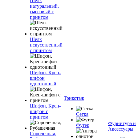
Шелк
натуральный,
смесовый с
принтом
Шелк
искусственный
с принтом
Шифон, Креп-
шифон
однотонный
Трикотаж
Шифон, Креп-
шифон с
Сетка
принтом
Фурнитура и
Футер
Аксессуары
Сорочечная,