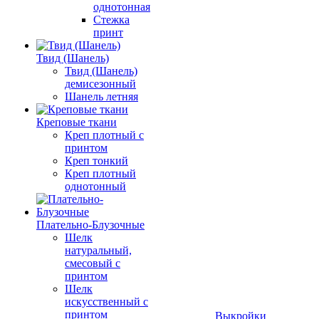
однотонная
Стежка
принт
Твид (Шанель)
Твид (Шанель)
демисезонный
Шанель летняя
Креповые ткани
Креп плотный с
принтом
Креп тонкий
Креп плотный
однотонный
Плательно-Блузочные
Шелк
натуральный,
смесовый с
принтом
Шелк
искусственный с
принтом
Выкройки