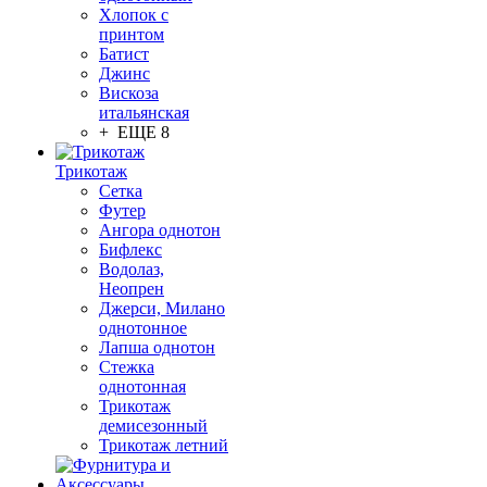
Хлопок с
принтом
Батист
Джинс
Вискоза
итальянская
+ ЕЩЕ 8
Трикотаж
Сетка
Футер
Ангора однотон
Бифлекс
Водолаз,
Неопрен
Джерси, Милано
однотонное
Лапша однотон
Стежка
однотонная
Трикотаж
демисезонный
Трикотаж летний