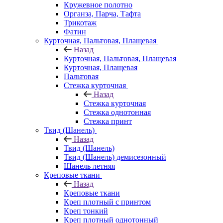
Кружевное полотно
Органза, Парча, Тафта
Трикотаж
Фатин
Курточная, Пальтовая, Плащевая
Назад
Курточная, Пальтовая, Плащевая
Курточная, Плащевая
Пальтовая
Стежка курточная
Назад
Стежка курточная
Стежка однотонная
Стежка принт
Твид (Шанель)
Назад
Твид (Шанель)
Твид (Шанель) демисезонный
Шанель летняя
Креповые ткани
Назад
Креповые ткани
Креп плотный с принтом
Креп тонкий
Креп плотный однотонный