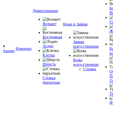
Ба
Демисезонные
В
Г
Вельвет
Кожа и Замша
Ж
Костюмная
Замша
Лоден
искусственная
Новинки
К
Акции
п
Клетка
Кожа
Шерсть
искусственная
Стежка
О
П
Стежка
Т
бархатная
Т
Ф