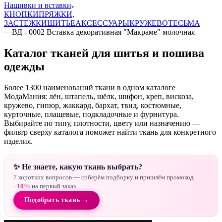
Нашивки и вставки
КНОПКИ
ПРЯЖКИ,
ЗАСТЕЖКИ
ШИТЬЕ
АКСЕССУАРЫ
КРУЖЕВО
ТЕСЬМА
—
ВД - 0002 Вставка декоративная "Макраме" молочная
Каталог тканей для шитья и пошива
одежды
Более 1300 наименований ткани в одном каталоге
МодаМания: лён, штапель, шёлк, шифон, креп, вискоза,
кружево, гипюр, жаккард, бархат, твид, костюмные,
курточные, плащевые, подкладочные и фурнитура.
Выбирайте по типу, плотности, цвету или назначению —
фильтр сверху каталога поможет найти ткань для конкретного
изделия.
✨ Не знаете, какую ткань выбрать?
7 коротких вопросов — соберём подборку и пришлём промокод
−10%
на первый заказ.
Подобрать ткань →