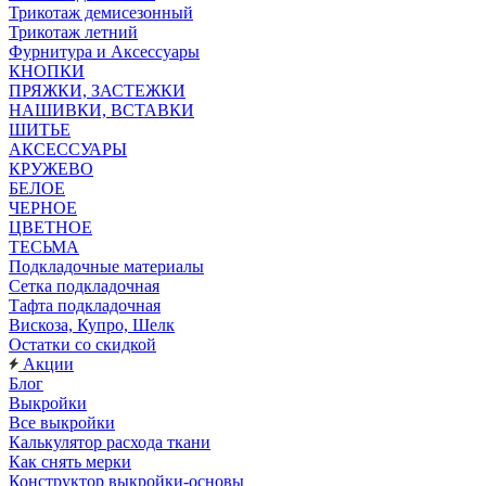
Трикотаж демисезонный
Трикотаж летний
Фурнитура и Аксессуары
КНОПКИ
ПРЯЖКИ, ЗАСТЕЖКИ
НАШИВКИ, ВСТАВКИ
ШИТЬЕ
АКСЕССУАРЫ
КРУЖЕВО
БЕЛОЕ
ЧЕРНОЕ
ЦВЕТНОЕ
ТЕСЬМА
Подкладочные материалы
Сетка подкладочная
Тафта подкладочная
Вискоза, Купро, Шелк
Остатки со скидкой
Акции
Блог
Выкройки
Все выкройки
Калькулятор расхода ткани
Как снять мерки
Конструктор выкройки-основы