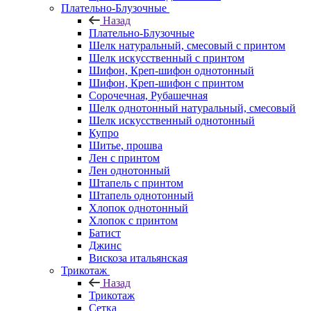
Плательно-Блузочные
Назад
Плательно-Блузочные
Шелк натуральный, смесовый с принтом
Шелк искусственный с принтом
Шифон, Креп-шифон однотонный
Шифон, Креп-шифон с принтом
Сорочечная, Рубашечная
Шелк однотонный натуральный, смесовый
Шелк искусственный однотонный
Купро
Шитье, прошва
Лен с принтом
Лен однотонный
Штапель с принтом
Штапель однотонный
Хлопок однотонный
Хлопок с принтом
Батист
Джинс
Вискоза итальянская
Трикотаж
Назад
Трикотаж
Сетка