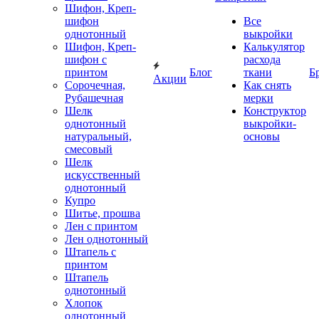
Шифон, Креп-
шифон
Все
однотонный
выкройки
Шифон, Креп-
Калькулятор
шифон с
расхода
принтом
Блог
ткани
Б
Акции
Сорочечная,
Как снять
Рубашечная
мерки
Шелк
Конструктор
однотонный
выкройки-
натуральный,
основы
смесовый
Шелк
искусственный
однотонный
Купро
Шитье, прошва
Лен с принтом
Лен однотонный
Штапель с
принтом
Штапель
однотонный
Хлопок
однотонный