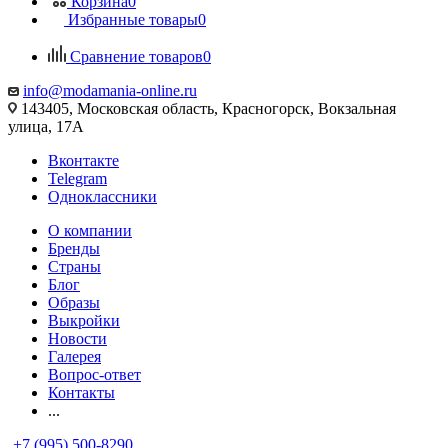
Корзина
0
Избранные товары
0
Сравнение товаров
0
info@modamania-online.ru
143405, Московская область, Красногорск, Вокзальная
улица, 17А
Вконтакте
Telegram
Одноклассники
О компании
Бренды
Страны
Блог
Образы
Выкройки
Новости
Галерея
Вопрос-ответ
Контакты
...
+7 (995) 500-8290