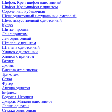
Шифон, Креп-шифон однотонный
Шифон, Креп-шифон с принтом
Сорочечная, Рубашечная
Шелк однотонный натуральный, смесовый
Шелк искусственный однотонный
Купро
Шитье, прошва
Лен с принтом
Лен однотонный
Штапель с принтом
Штапель однотонный
Хлопок однотонный
Хлопок с принтом
Батист
Джинс
Вискоза итальянская
Трикотаж
Сетка
Футер
Ангора однотон
Бифлекс
Водолаз, Неопрен
Джерси, Милано однотонное
Лапша однотон
Стежка однотонная