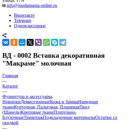
улица, 17А
info@modamania-online.ru
Вконтакте
Telegram
Одноклассники
ВД - 0002 Вставка декоративная
"Макраме" молочная
Главная
—
Каталог
—
Фурнитура и аксессуары
Новинки
Демисезонные
Кожа и Замша
Нарядные
ткани
Курточная, Пальтовая, Плащевая
Твид
(Шанель)
Креповые ткани
Плательно-
Блузочные
Трикотаж
Подкладочные материалы
Остатки со
скидкой
—