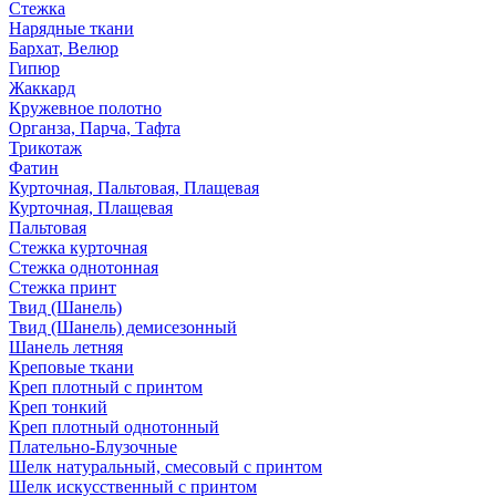
Стежка
Нарядные ткани
Бархат, Велюр
Гипюр
Жаккард
Кружевное полотно
Органза, Парча, Тафта
Трикотаж
Фатин
Курточная, Пальтовая, Плащевая
Курточная, Плащевая
Пальтовая
Стежка курточная
Стежка однотонная
Стежка принт
Твид (Шанель)
Твид (Шанель) демисезонный
Шанель летняя
Креповые ткани
Креп плотный с принтом
Креп тонкий
Креп плотный однотонный
Плательно-Блузочные
Шелк натуральный, смесовый с принтом
Шелк искусственный с принтом