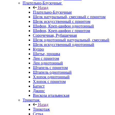
Плательно-Блузочные
Назад
Плательно-Блузочные
Шелк натуральный, смесовый с принтом
Шелк искусственный с принтом
Шифон, Креп-шифон однотонный
Шифон, Креп-шифон с принтом
Сорочечная, Рубашечная
Шелк однотонный натуральный, смесовый
Шелк искусственный однотонный
Купро
Шитье, прошва
Лен с принтом
Лен однотонный
Штапель с принтом
Штапель однотонный
Хлопок однотонный
Хлопок с принтом
Батист
Джинс
Вискоза итальянская
Трикотаж
Назад
Трикотаж
Сетка