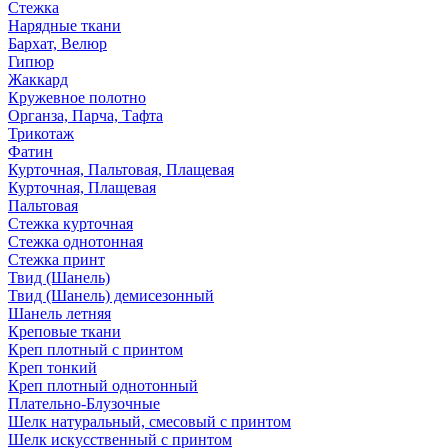
Стежка
Нарядные ткани
Бархат, Велюр
Гипюр
Жаккард
Кружевное полотно
Органза, Парча, Тафта
Трикотаж
Фатин
Курточная, Пальтовая, Плащевая
Курточная, Плащевая
Пальтовая
Стежка курточная
Стежка однотонная
Стежка принт
Твид (Шанель)
Твид (Шанель) демисезонный
Шанель летняя
Креповые ткани
Креп плотный с принтом
Креп тонкий
Креп плотный однотонный
Плательно-Блузочные
Шелк натуральный, смесовый с принтом
Шелк искусственный с принтом