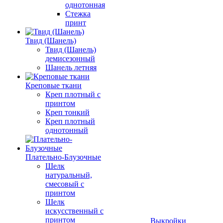
однотонная
Стежка
принт
Твид (Шанель)
Твид (Шанель)
демисезонный
Шанель летняя
Креповые ткани
Креп плотный с
принтом
Креп тонкий
Креп плотный
однотонный
Плательно-Блузочные
Шелк
натуральный,
смесовый с
принтом
Шелк
искусственный с
принтом
Выкройки