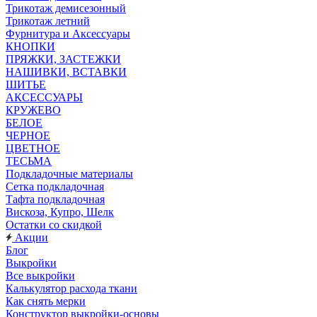
Трикотаж демисезонный
Трикотаж летний
Фурнитура и Аксессуары
КНОПКИ
ПРЯЖКИ, ЗАСТЕЖКИ
НАШИВКИ, ВСТАВКИ
ШИТЬЕ
АКСЕССУАРЫ
КРУЖЕВО
БЕЛОЕ
ЧЕРНОЕ
ЦВЕТНОЕ
ТЕСЬМА
Подкладочные материалы
Сетка подкладочная
Тафта подкладочная
Вискоза, Купро, Шелк
Остатки со скидкой
Акции
Блог
Выкройки
Все выкройки
Калькулятор расхода ткани
Как снять мерки
Конструктор выкройки-основы