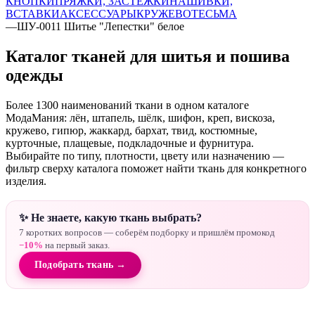
КНОПКИ
ПРЯЖКИ, ЗАСТЕЖКИ
НАШИВКИ,
ВСТАВКИ
АКСЕССУАРЫ
КРУЖЕВО
ТЕСЬМА
—
ШУ-0011 Шитье "Лепестки" белое
Каталог тканей для шитья и пошива
одежды
Более 1300 наименований ткани в одном каталоге
МодаМания: лён, штапель, шёлк, шифон, креп, вискоза,
кружево, гипюр, жаккард, бархат, твид, костюмные,
курточные, плащевые, подкладочные и фурнитура.
Выбирайте по типу, плотности, цвету или назначению —
фильтр сверху каталога поможет найти ткань для конкретного
изделия.
✨ Не знаете, какую ткань выбрать?
7 коротких вопросов — соберём подборку и пришлём промокод
−10%
на первый заказ.
Подобрать ткань →