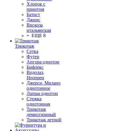
Хлопок с
принтом
Батист
Джинс
Вискоза
итальянская
+ ЕЩЕ 8
Трикотаж
Сетка
Футер
Ангора однотон
Бифлекс
Водолаз,
Неопрен
Джерси, Милано
однотонное
Лапша однотон
Стежка
однотонная
Трикотаж
демисезонный
Трикотаж летний