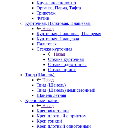
Кружевное полотно
Органза, Парча, Тафта
Трикотаж
Фатин
Курточная, Пальтовая, Плащевая
Назад
Курточная, Пальтовая, Плащевая
Курточная, Плащевая
Пальтовая
Стежка курточная
Назад
Стежка курточная
Стежка однотонная
Стежка принт
Твид (Шанель)
Назад
Твид (Шанель)
Твид (Шанель) демисезонный
Шанель летняя
Креповые ткани
Назад
Креповые ткани
Креп плотный с принтом
Креп тонкий
Креп плотный однотонный