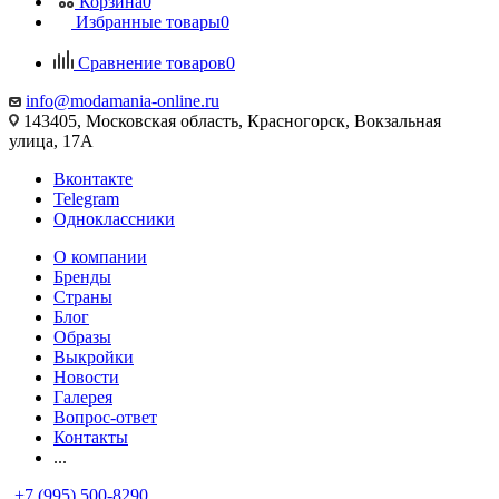
Корзина
0
Избранные товары
0
Сравнение товаров
0
info@modamania-online.ru
143405, Московская область, Красногорск, Вокзальная
улица, 17А
Вконтакте
Telegram
Одноклассники
О компании
Бренды
Страны
Блог
Образы
Выкройки
Новости
Галерея
Вопрос-ответ
Контакты
...
+7 (995) 500-8290