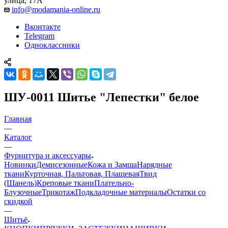
улица, 17А
info@modamania-online.ru
Вконтакте
Telegram
Одноклассники
ШУ-0011 Шитье "Лепестки" белое
Главная
—
Каталог
—
Фурнитура и аксессуары
Новинки
Демисезонные
Кожа и Замша
Нарядные
ткани
Курточная, Пальтовая, Плащевая
Твид
(Шанель)
Креповые ткани
Плательно-
Блузочные
Трикотаж
Подкладочные материалы
Остатки со
скидкой
—
Шитьё