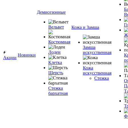
Ба
Демисезонные
В
Г
Вельвет
Кожа и Замша
Ж
Костюмная
Замша
Лоден
искусственная
Новинки
К
Акции
п
Клетка
Кожа
Шерсть
искусственная
Стежка
О
П
Стежка
Т
бархатная
Т
Ф