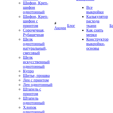
Шифон, Креп-
шифон
Все
однотонный
выкройки
Шифон, Креп-
Калькулятор
шифон с
расхода
принтом
Блог
ткани
Б
Акции
Сорочечная,
Как снять
Рубашечная
мерки
Шелк
Конструктор
однотонный
выкройки-
натуральный,
основы
смесовый
Шелк
искусственный
однотонный
Купро
Шитье, прошва
Лен с принтом
Лен однотонный
Штапель с
принтом
Штапель
однотонный
Хлопок
однотонный