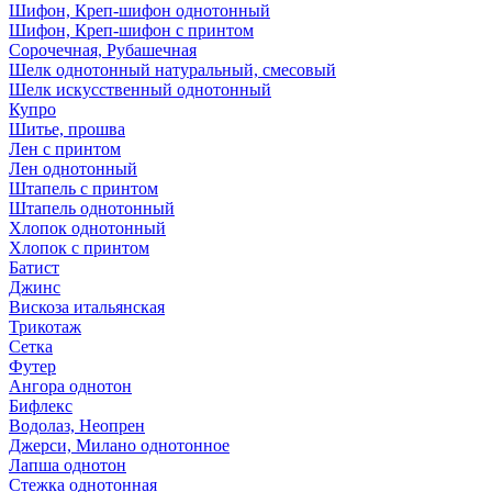
Шифон, Креп-шифон однотонный
Шифон, Креп-шифон с принтом
Сорочечная, Рубашечная
Шелк однотонный натуральный, смесовый
Шелк искусственный однотонный
Купро
Шитье, прошва
Лен с принтом
Лен однотонный
Штапель с принтом
Штапель однотонный
Хлопок однотонный
Хлопок с принтом
Батист
Джинс
Вискоза итальянская
Трикотаж
Сетка
Футер
Ангора однотон
Бифлекс
Водолаз, Неопрен
Джерси, Милано однотонное
Лапша однотон
Стежка однотонная