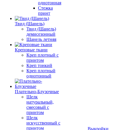
однотонная
Стежка
принт
Твид (Шанель)
Твид (Шанель)
демисезонный
Шанель летняя
Креповые ткани
Креп плотный с
принтом
Креп тонкий
Креп плотный
однотонный
Плательно-Блузочные
Шелк
натуральный,
смесовый с
принтом
Шелк
искусственный с
принтом
Выкройки