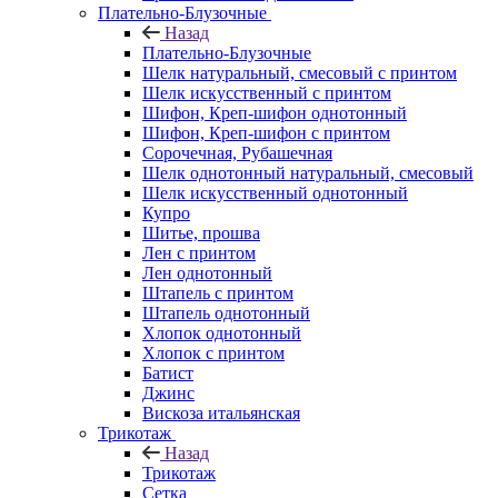
Плательно-Блузочные
Назад
Плательно-Блузочные
Шелк натуральный, смесовый с принтом
Шелк искусственный с принтом
Шифон, Креп-шифон однотонный
Шифон, Креп-шифон с принтом
Сорочечная, Рубашечная
Шелк однотонный натуральный, смесовый
Шелк искусственный однотонный
Купро
Шитье, прошва
Лен с принтом
Лен однотонный
Штапель с принтом
Штапель однотонный
Хлопок однотонный
Хлопок с принтом
Батист
Джинс
Вискоза итальянская
Трикотаж
Назад
Трикотаж
Сетка