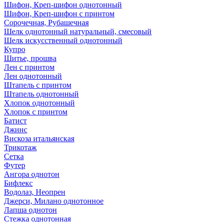
Шифон, Креп-шифон однотонный
Шифон, Креп-шифон с принтом
Сорочечная, Рубашечная
Шелк однотонный натуральный, смесовый
Шелк искусственный однотонный
Купро
Шитье, прошва
Лен с принтом
Лен однотонный
Штапель с принтом
Штапель однотонный
Хлопок однотонный
Хлопок с принтом
Батист
Джинс
Вискоза итальянская
Трикотаж
Сетка
Футер
Ангора однотон
Бифлекс
Водолаз, Неопрен
Джерси, Милано однотонное
Лапша однотон
Стежка однотонная