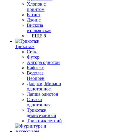
Хлопок с
принтом
Батист
Джинс
Вискоза
итальянская
+ ЕЩЕ 8
Трикотаж
Сетка
Футер
Ангора однотон
Бифлекс
Водолаз,
Неопрен
Джерси, Милано
однотонное
Лапша однотон
Стежка
однотонная
Трикотаж
демисезонный
Трикотаж летний