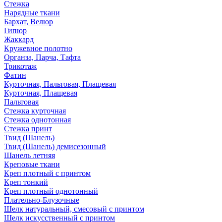
Стежка
Нарядные ткани
Бархат, Велюр
Гипюр
Жаккард
Кружевное полотно
Органза, Парча, Тафта
Трикотаж
Фатин
Курточная, Пальтовая, Плащевая
Курточная, Плащевая
Пальтовая
Стежка курточная
Стежка однотонная
Стежка принт
Твид (Шанель)
Твид (Шанель) демисезонный
Шанель летняя
Креповые ткани
Креп плотный с принтом
Креп тонкий
Креп плотный однотонный
Плательно-Блузочные
Шелк натуральный, смесовый с принтом
Шелк искусственный с принтом