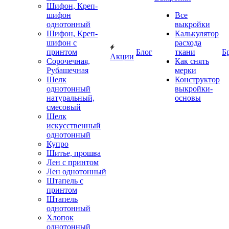
Шифон, Креп-
шифон
Все
однотонный
выкройки
Шифон, Креп-
Калькулятор
шифон с
расхода
принтом
Блог
ткани
Б
Акции
Сорочечная,
Как снять
Рубашечная
мерки
Шелк
Конструктор
однотонный
выкройки-
натуральный,
основы
смесовый
Шелк
искусственный
однотонный
Купро
Шитье, прошва
Лен с принтом
Лен однотонный
Штапель с
принтом
Штапель
однотонный
Хлопок
однотонный