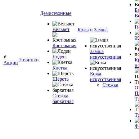
Ба
Демисезонные
В
Г
Вельвет
Кожа и Замша
Ж
Костюмная
Замша
Лоден
искусственная
Новинки
К
Акции
п
Клетка
Кожа
Шерсть
искусственная
Стежка
О
П
Стежка
Т
бархатная
Т
Ф