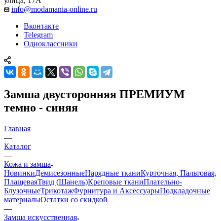
улица, 17А
info@modamania-online.ru
Вконтакте
Telegram
Одноклассники
Замша двусторонняя ПРЕМИУМ
темно - синяя
Главная
—
Каталог
—
Кожа и замша
Новинки
Демисезонные
Нарядные ткани
Курточная, Пальтовая,
Плащевая
Твид (Шанель)
Креповые ткани
Плательно-
Блузочные
Трикотаж
Фурнитура и Аксессуары
Подкладочные
материалы
Остатки со скидкой
—
Замша искусственная