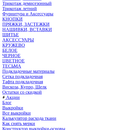
Трикотаж демисезонный
Трикотаж летний
Фурнитура и Аксессуары
КНОПКИ
ПРЯЖКИ, ЗАСТЕЖКИ
НАШИВКИ, ВСТАВКИ
ШИТЬЕ
АКСЕССУАРЫ
КРУЖЕВО
БЕЛОЕ
ЧЕРНОЕ
ЦВЕТНОЕ
ТЕСЬМА
Подкладочные материалы
Сетка подкладочная
Тафта подкладочная
Вискоза, Купро, Шелк
Остатки со скидкой
Акции
Блог
Выкройки
Все выкройки
Калькулятор расхода ткани
Как снять мерки
Конструктор выкройки-основы