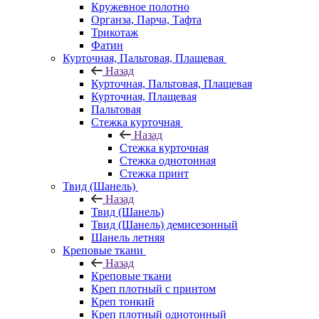
Кружевное полотно
Органза, Парча, Тафта
Трикотаж
Фатин
Курточная, Пальтовая, Плащевая
Назад
Курточная, Пальтовая, Плащевая
Курточная, Плащевая
Пальтовая
Стежка курточная
Назад
Стежка курточная
Стежка однотонная
Стежка принт
Твид (Шанель)
Назад
Твид (Шанель)
Твид (Шанель) демисезонный
Шанель летняя
Креповые ткани
Назад
Креповые ткани
Креп плотный с принтом
Креп тонкий
Креп плотный однотонный