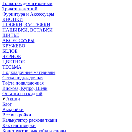
Трикотаж демисезонный
Трикотаж летний
Фурнитура и Аксессуары
КНОПКИ
ПРЯЖКИ, ЗАСТЕЖКИ
НАШИВКИ, ВСТАВКИ
ШИТЬЕ
АКСЕССУАРЫ
КРУЖЕВО
БЕЛОЕ
ЧЕРНОЕ
ЦВЕТНОЕ
ТЕСЬМА
Подкладочные материалы
Сетка подкладочная
Тафта подкладочная
Вискоза, Купро, Шелк
Остатки со скидкой
Акции
Блог
Выкройки
Все выкройки
Калькулятор расхода ткани
Как снять мерки
Конструктор выкройки-основы