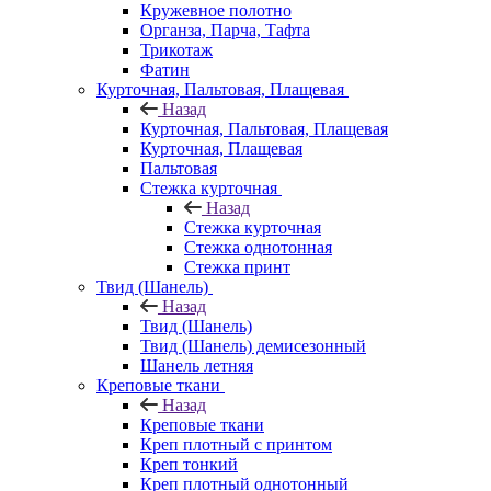
Кружевное полотно
Органза, Парча, Тафта
Трикотаж
Фатин
Курточная, Пальтовая, Плащевая
Назад
Курточная, Пальтовая, Плащевая
Курточная, Плащевая
Пальтовая
Стежка курточная
Назад
Стежка курточная
Стежка однотонная
Стежка принт
Твид (Шанель)
Назад
Твид (Шанель)
Твид (Шанель) демисезонный
Шанель летняя
Креповые ткани
Назад
Креповые ткани
Креп плотный с принтом
Креп тонкий
Креп плотный однотонный