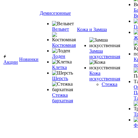
Ба
Демисезонные
В
Г
Вельвет
Кожа и Замша
Ж
Костюмная
Замша
Лоден
искусственная
Новинки
К
Акции
п
Клетка
Кожа
Шерсть
искусственная
Стежка
О
П
Стежка
Т
бархатная
Т
Ф