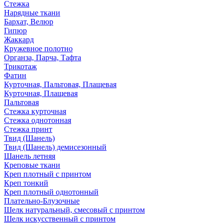
Стежка
Нарядные ткани
Бархат, Велюр
Гипюр
Жаккард
Кружевное полотно
Органза, Парча, Тафта
Трикотаж
Фатин
Курточная, Пальтовая, Плащевая
Курточная, Плащевая
Пальтовая
Стежка курточная
Стежка однотонная
Стежка принт
Твид (Шанель)
Твид (Шанель) демисезонный
Шанель летняя
Креповые ткани
Креп плотный с принтом
Креп тонкий
Креп плотный однотонный
Плательно-Блузочные
Шелк натуральный, смесовый с принтом
Шелк искусственный с принтом