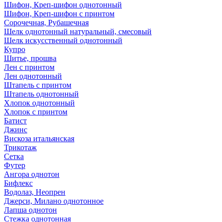
Шифон, Креп-шифон однотонный
Шифон, Креп-шифон с принтом
Сорочечная, Рубашечная
Шелк однотонный натуральный, смесовый
Шелк искусственный однотонный
Купро
Шитье, прошва
Лен с принтом
Лен однотонный
Штапель с принтом
Штапель однотонный
Хлопок однотонный
Хлопок с принтом
Батист
Джинс
Вискоза итальянская
Трикотаж
Сетка
Футер
Ангора однотон
Бифлекс
Водолаз, Неопрен
Джерси, Милано однотонное
Лапша однотон
Стежка однотонная