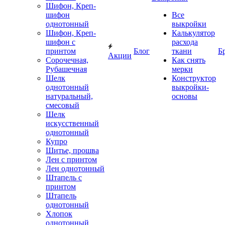
Шифон, Креп-
шифон
Все
однотонный
выкройки
Шифон, Креп-
Калькулятор
шифон с
расхода
принтом
Блог
ткани
Б
Акции
Сорочечная,
Как снять
Рубашечная
мерки
Шелк
Конструктор
однотонный
выкройки-
натуральный,
основы
смесовый
Шелк
искусственный
однотонный
Купро
Шитье, прошва
Лен с принтом
Лен однотонный
Штапель с
принтом
Штапель
однотонный
Хлопок
однотонный