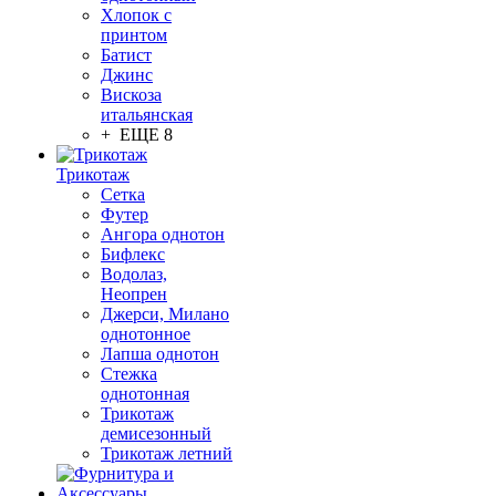
Хлопок с
принтом
Батист
Джинс
Вискоза
итальянская
+ ЕЩЕ 8
Трикотаж
Сетка
Футер
Ангора однотон
Бифлекс
Водолаз,
Неопрен
Джерси, Милано
однотонное
Лапша однотон
Стежка
однотонная
Трикотаж
демисезонный
Трикотаж летний