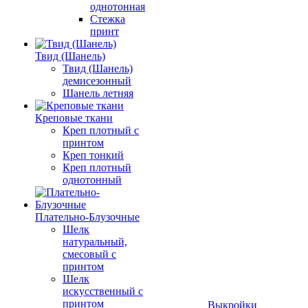
однотонная
Стежка
принт
Твид (Шанель)
Твид (Шанель)
демисезонный
Шанель летняя
Креповые ткани
Креп плотный с
принтом
Креп тонкий
Креп плотный
однотонный
Плательно-Блузочные
Шелк
натуральный,
смесовый с
принтом
Шелк
искусственный с
принтом
Выкройки