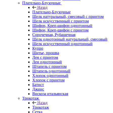
Плательно-Блузочные
Назад
Плательно-Блузочные
Шелк натуральный, смесовый с принтом
Шелк искусственный с принтом
Шифон, Креп-шифон однотонный
Шифон, Креп-шифон с принтом
Сорочечная, Рубашечная
Шелк однотонный натуральный, смесовый
Шелк искусственный однотонный
Купро
Шитье, прошва
Лен с принтом
Лен однотонный
Штапель с принтом
Штапель однотонный
Хлопок однотонный
Хлопок с принтом
Батист
Джинс
Вискоза итальянская
Трикотаж
Назад
Трикотаж
Сетка