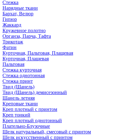
Стежка
Нарядные ткани
Бархат, Велюр
Гипюр
Жаккард
Кружевное полотно
Органза, Парча, Тафта
Трикотаж
Фатин
Курточная, Пальтовая, Плащевая
Курточная, Плащевая
Пальтовая
Стежка курточная
Стежка однотонная
Стежка принт
Твид (Шанель)
Твид (Шанель) демисезонный
Шанель летняя
Креповые ткани
Креп плотный с принтом
Креп тонкий
Креп плотный однотонный
Плательно-Блузочные
Шелк натуральный, смесовый с принтом
Шелк искусственный с принтом