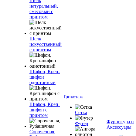
Шелк
натуральный,
смесовый с
принтом
Шелк
искусственный
с принтом
Шифон, Креп-
шифон
однотонный
Трикотаж
Шифон, Креп-
шифон с
Сетка
принтом
Фурнитура и
Футер
Аксессуары
Сорочечная,