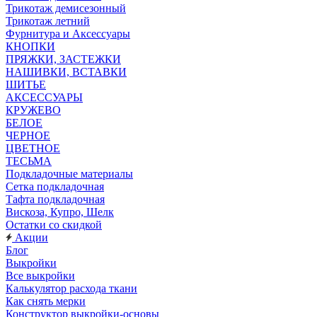
Трикотаж демисезонный
Трикотаж летний
Фурнитура и Аксессуары
КНОПКИ
ПРЯЖКИ, ЗАСТЕЖКИ
НАШИВКИ, ВСТАВКИ
ШИТЬЕ
АКСЕССУАРЫ
КРУЖЕВО
БЕЛОЕ
ЧЕРНОЕ
ЦВЕТНОЕ
ТЕСЬМА
Подкладочные материалы
Сетка подкладочная
Тафта подкладочная
Вискоза, Купро, Шелк
Остатки со скидкой
Акции
Блог
Выкройки
Все выкройки
Калькулятор расхода ткани
Как снять мерки
Конструктор выкройки-основы