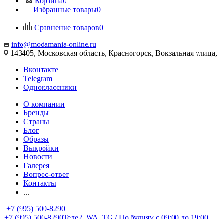
Корзина
0
Избранные товары
0
Сравнение товаров
0
info@modamania-online.ru
143405, Московская область, Красногорск, Вокзальная улиц
Вконтакте
Telegram
Одноклассники
О компании
Бренды
Страны
Блог
Образы
Выкройки
Новости
Галерея
Вопрос-ответ
Контакты
...
+7 (995) 500-8290
+7 (995) 500-8290
Теле2, WA, TG / По будням c 09:00 до 19:00