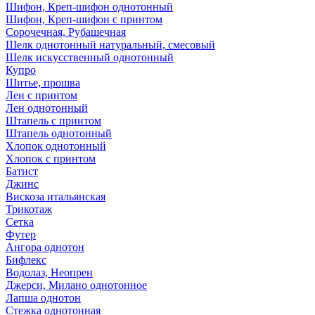
Шифон, Креп-шифон однотонный
Шифон, Креп-шифон с принтом
Сорочечная, Рубашечная
Шелк однотонный натуральный, смесовый
Шелк искусственный однотонный
Купро
Шитье, прошва
Лен с принтом
Лен однотонный
Штапель с принтом
Штапель однотонный
Хлопок однотонный
Хлопок с принтом
Батист
Джинс
Вискоза итальянская
Трикотаж
Сетка
Футер
Ангора однотон
Бифлекс
Водолаз, Неопрен
Джерси, Милано однотонное
Лапша однотон
Стежка однотонная