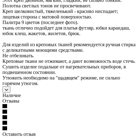
Этот креп двойной, мягкий, гладкий, не сильно тонкий.
Полотна светлых тонов не просвечивают.
Креп шелковистый, тяжеленький - красиво ниспадает;
лицевая сторона с матовой поверхностью.
Палитра 9 цветов (последнее фото).
ткань отлично подойдет для платья футляр, юбки карандаш,
юбок клеш, жакетов, жилетов, брюк.
Для изделий из креповых тканей рекомендуется ручная стирка
с деликатными моющими средствами.
Не отбеливать.
Креповые ткани не отжимают, а дают возможность воде стечь.
Сушить изделие подальше от нагревательных приборов, в
подвешенном состоянии.
Утюжить необходимо на "щадящем" режиме, не сильно
горячим утюгом.
Наличие
Отзывы
Оставить отзыв