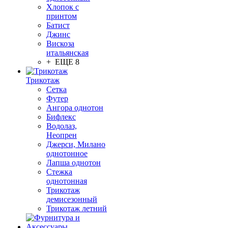
Хлопок с
принтом
Батист
Джинс
Вискоза
итальянская
+ ЕЩЕ 8
Трикотаж
Сетка
Футер
Ангора однотон
Бифлекс
Водолаз,
Неопрен
Джерси, Милано
однотонное
Лапша однотон
Стежка
однотонная
Трикотаж
демисезонный
Трикотаж летний