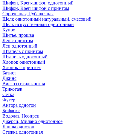
Шифон, Креп-шифон однотонный
Шифон, Креп-шифон с принтом
Сорочечная, Рубашечная
Шелк однотонный натуральный, смесовый
Шелк искусственный однотонный
Купро
Шитье, прошва
Лен с принтом
Лен однотонный
Штапель с принтом
Штапель однотонный
Хлопок однотонный
Хлопок с принтом
Батист
Джинс
Вискоза итальянская
Трикотаж
Сетка
Футер
Ангора однотон
Бифлекс
Водолаз, Неопрен
Джерси, Милано однотонное
Лапша однотон
Стежка однотонная