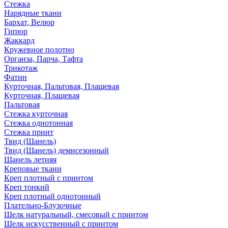
Стежка
Нарядные ткани
Бархат, Велюр
Гипюр
Жаккард
Кружевное полотно
Органза, Парча, Тафта
Трикотаж
Фатин
Курточная, Пальтовая, Плащевая
Курточная, Плащевая
Пальтовая
Стежка курточная
Стежка однотонная
Стежка принт
Твид (Шанель)
Твид (Шанель) демисезонный
Шанель летняя
Креповые ткани
Креп плотный с принтом
Креп тонкий
Креп плотный однотонный
Плательно-Блузочные
Шелк натуральный, смесовый с принтом
Шелк искусственный с принтом