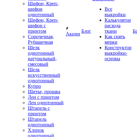
Шифон, Креп-
шифон
Все
однотонный
выкройки
Шифон, Креп-
Калькулятор
шифон с
расхода
принтом
Блог
ткани
Б
Акции
Сорочечная,
Как снять
Рубашечная
мерки
Шелк
Конструктор
однотонный
выкройки-
натуральный,
основы
смесовый
Шелк
искусственный
однотонный
Купро
Шитье, прошва
Лен с принтом
Лен однотонный
Штапель с
принтом
Штапель
однотонный
Хлопок
однотонный