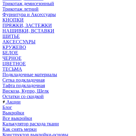
Трикотаж демисезонный
Трикотаж летний
Фурнитура и Аксессуары
КНОПКИ
ПРЯЖКИ, ЗАСТЕЖКИ
НАШИВКИ, ВСТАВКИ
ШИТЬЕ
АКСЕССУАРЫ
КРУЖЕВО
БЕЛОЕ
ЧЕРНОЕ
ЦВЕТНОЕ
ТЕСЬМА
Подкладочные материалы
Сетка подкладочная
Тафта подкладочная
Вискоза, Купро, Шелк
Остатки со скидкой
Акции
Блог
Выкройки
Все выкройки
Калькулятор расхода ткани
Как снять мерки
Конструктор выкройки-основы