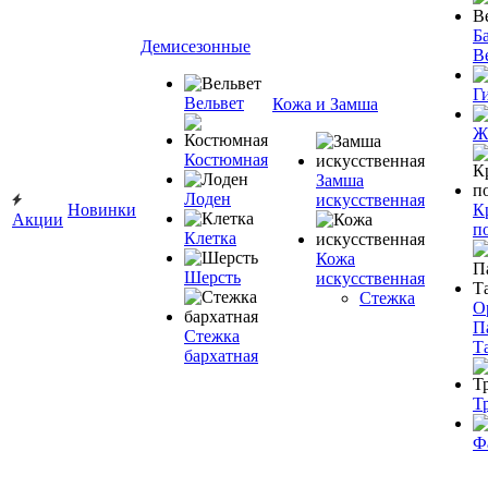
Ба
Демисезонные
В
Г
Вельвет
Кожа и Замша
Ж
Костюмная
Замша
Лоден
искусственная
Новинки
К
Акции
п
Клетка
Кожа
Шерсть
искусственная
Стежка
О
П
Стежка
Т
бархатная
Т
Ф