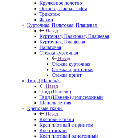
Кружевное полотно
Органза, Парча, Тафта
Трикотаж
Фатин
Курточная, Пальтовая, Плащевая
Назад
Курточная, Пальтовая, Плащевая
Курточная, Плащевая
Пальтовая
Стежка курточная
Назад
Стежка курточная
Стежка однотонная
Стежка принт
Твид (Шанель)
Назад
Твид (Шанель)
Твид (Шанель) демисезонный
Шанель летняя
Креповые ткани
Назад
Креповые ткани
Креп плотный с принтом
Креп тонкий
Креп плотный однотонный