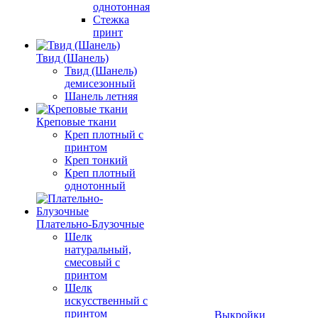
однотонная
Стежка
принт
Твид (Шанель)
Твид (Шанель)
демисезонный
Шанель летняя
Креповые ткани
Креп плотный с
принтом
Креп тонкий
Креп плотный
однотонный
Плательно-Блузочные
Шелк
натуральный,
смесовый с
принтом
Шелк
искусственный с
принтом
Выкройки