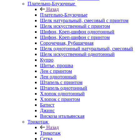
Плательно-Блузочные
Назад
Плательно-Блузочные
Шелк натуральный, смесовый с принтом
Шелк искусственный с принтом
Шифон, Креп-шифон однотонный
Шифон, Креп-шифон с принтом
Сорочечная, Рубашечная
Шелк однотонный натуральный, смесовый
Шелк искусственный однотонный
Купро
Шитье, прошва
Лен с принтом
Лен однотонный
Штапель с принтом
Штапель однотонный
Хлопок однотонный
Хлопок с принтом
Батист
Джинс
Вискоза итальянская
Трикотаж
Назад
Трикотаж
Сетка