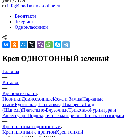
улица, 17А
info@modamania-online.ru
Вконтакте
Telegram
Одноклассники
Креп ОДНОТОННЫЙ зеленый
Главная
—
Каталог
—
Креповые ткани
Новинки
Демисезонные
Кожа и Замша
Нарядные
ткани
Курточная, Пальтовая, Плащевая
Твид
(Шанель)
Плательно-Блузочные
Трикотаж
Фурнитура и
Аксессуары
Подкладочные материалы
Остатки со скидкой
—
Креп плотный однотонный
Креп плотный с принтом
Креп тонкий