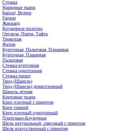
Стежка
Нарядные ткани
Бархат, Велюр
Гипюр
Жаккард
Кружевное полотно
Органза, Парча, Тафта
Трикотаж
Фатин
Курточная, Пальтовая, Плащевая
Курточная, Плащевая
Пальтовая
Стежка курточная
Стежка однотонная
Стежка принт
Твид (Шанель)
Твид (Шанель) демисезонный
Шанель летняя
Креповые ткани
Креп плотный с принтом
Креп тонкий
Креп плотный однотонный
Плательно-Блузочные
Шелк натуральный, смесовый с принтом
Шелк искусственный с принтом