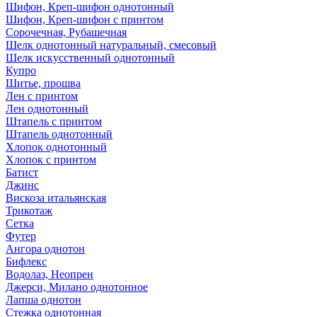
Шифон, Креп-шифон однотонный
Шифон, Креп-шифон с принтом
Сорочечная, Рубашечная
Шелк однотонный натуральный, смесовый
Шелк искусственный однотонный
Купро
Шитье, прошва
Лен с принтом
Лен однотонный
Штапель с принтом
Штапель однотонный
Хлопок однотонный
Хлопок с принтом
Батист
Джинс
Вискоза итальянская
Трикотаж
Сетка
Футер
Ангора однотон
Бифлекс
Водолаз, Неопрен
Джерси, Милано однотонное
Лапша однотон
Стежка однотонная