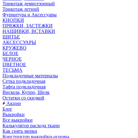
Трикотаж демисезонный
Трикотаж летний
Фурнитура и Аксессуары
КНОПКИ
ПРЯЖКИ, ЗАСТЕЖКИ
НАШИВКИ, ВСТАВКИ
ШИТЬЕ
АКСЕССУАРЫ
КРУЖЕВО
БЕЛОЕ
ЧЕРНОЕ
ЦВЕТНОЕ
ТЕСЬМА
Подкладочные материалы
Сетка подкладочная
Тафта подкладочная
Вискоза, Купро, Шелк
Остатки со скидкой
Акции
Блог
Выкройки
Все выкройки
Калькулятор расхода ткани
Как снять мерки
Конструктор выкройки-основы