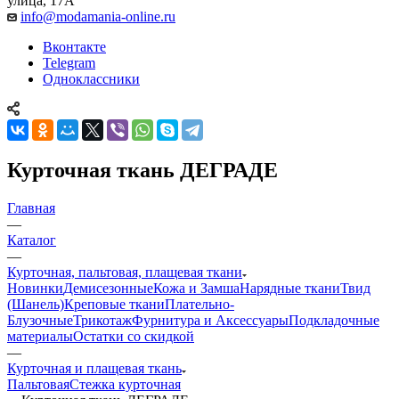
улица, 17А
info@modamania-online.ru
Вконтакте
Telegram
Одноклассники
Курточная ткань ДЕГРАДЕ
Главная
—
Каталог
—
Курточная, пальтовая, плащевая ткани
Новинки
Демисезонные
Кожа и Замша
Нарядные ткани
Твид
(Шанель)
Креповые ткани
Плательно-
Блузочные
Трикотаж
Фурнитура и Аксессуары
Подкладочные
материалы
Остатки со скидкой
—
Курточная и плащевая ткань
Пальтовая
Стежка курточная