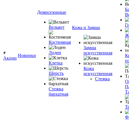
Ба
Демисезонные
В
Г
Вельвет
Кожа и Замша
Ж
Костюмная
Замша
Лоден
искусственная
Новинки
К
Акции
п
Клетка
Кожа
Шерсть
искусственная
Стежка
О
П
Стежка
Т
бархатная
Т
Ф