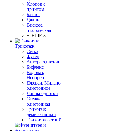
Хлопок с
принтом
Батист
Джинс
Вискоза
итальянская
+ ЕЩЕ 8
Трикотаж
Сетка
Футер
Ангора однотон
Бифлекс
Водолаз,
Неопрен
Джерси, Милано
однотонное
Лапша однотон
Стежка
однотонная
Трикотаж
демисезонный
Трикотаж летний