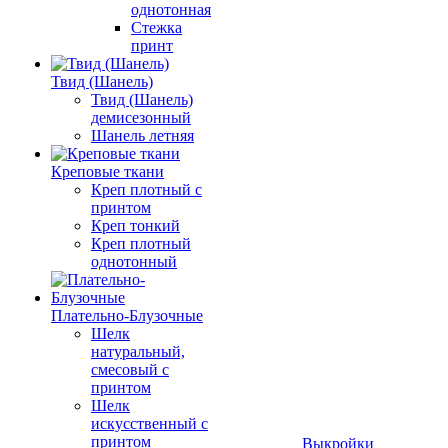
однотонная
Стежка
принт
Твид (Шанель)
Твид (Шанель)
демисезонный
Шанель летняя
Креповые ткани
Креп плотный с
принтом
Креп тонкий
Креп плотный
однотонный
Плательно-Блузочные
Шелк
натуральный,
смесовый с
принтом
Шелк
искусственный с
принтом
Выкройки