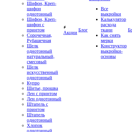
Шифон, Креп-
шифон
Все
однотонный
выкройки
Шифон, Креп-
Калькулятор
шифон с
расхода
принтом
Блог
ткани
Б
Акции
Сорочечная,
Как снять
Рубашечная
мерки
Шелк
Конструктор
однотонный
выкройки-
натуральный,
основы
смесовый
Шелк
искусственный
однотонный
Купро
Шитье, прошва
Лен с принтом
Лен однотонный
Штапель с
принтом
Штапель
однотонный
Хлопок
однотонный