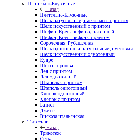
Плательно-Блузочные
Назад
Плательно-Блузочные
Шелк натуральный, смесовый с принтом
Шелк искусственный с принтом
Шифон, Креп-шифон однотонный
Шифон, Креп-шифон с принтом
Сорочечная, Рубашечная
Шелк однотонный натуральный, смесовый
Шелк искусственный однотонный
Купро
Шитье, прошва
Лен с принтом
Лен однотонный
Штапель с принтом
Штапель однотонный
Хлопок однотонный
Хлопок с принтом
Батист
Джинс
Вискоза итальянская
Трикотаж
Назад
Трикотаж
Сетка