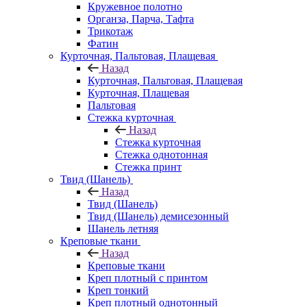
Кружевное полотно
Органза, Парча, Тафта
Трикотаж
Фатин
Курточная, Пальтовая, Плащевая
Назад
Курточная, Пальтовая, Плащевая
Курточная, Плащевая
Пальтовая
Стежка курточная
Назад
Стежка курточная
Стежка однотонная
Стежка принт
Твид (Шанель)
Назад
Твид (Шанель)
Твид (Шанель) демисезонный
Шанель летняя
Креповые ткани
Назад
Креповые ткани
Креп плотный с принтом
Креп тонкий
Креп плотный однотонный