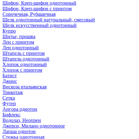
Шифон, Креп-шифон однотонный
Шифон, Креп-шифон с принтом
Сорочечная, Рубашечная
Шелк однотонный натуральный, смесовый
Шелк искусственный однотонный
Купро
Шитье, прошва
Лен с принтом
Лен однотонный
Штапель с принтом
Штапель однотонный
Хлопок однотонный
Хлопок с принтом
Батист
Джинс
Вискоза итальянская
Трикотаж
Сетка
Футер
Ангора однотон
Бифлекс
Водолаз, Неопрен
Джерси, Милано однотонное
Лапша однотон
Стежка однотонная