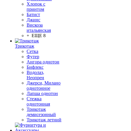
Хлопок с
принтом
Батист
Джинс
Вискоза
итальянская
+ ЕЩЕ 8
Трикотаж
Сетка
Футер
Ангора однотон
Бифлекс
Водолаз,
Неопрен
Джерси, Милано
однотонное
Лапша однотон
Стежка
однотонная
Трикотаж
демисезонный
Трикотаж летний