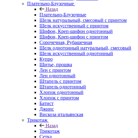
Плательно-Блузочные
Назад
Плательно-Блузочные
Шелк натуральный, смесовый с принтом
Шелк искусственный с принтом
Шифон, Креп-шифон однотонный
Шифон, Креп-шифон с принтом
Сорочечная, Рубашечная
Шелк однотонный натуральный, смесовый
Шелк искусственный однотонный
Купро
Шитье, прошва
Лен с принтом
Лен однотонный
Штапель с принтом
Штапель однотонный
Хлопок однотонный
Хлопок с принтом
Батист
Джинс
Вискоза итальянская
Трикотаж
Назад
Трикотаж
Сетка