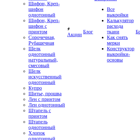
Шифон, Креп-
шифон
Все
однотонный
выкройки
Шифон, Креп-
Калькулятор
шифон с
расхода
принтом
Блог
ткани
Б
Акции
Сорочечная,
Как снять
Рубашечная
мерки
Шелк
Конструктор
однотонный
выкройки-
натуральный,
основы
смесовый
Шелк
искусственный
однотонный
Купро
Шитье, прошва
Лен с принтом
Лен однотонный
Штапель с
принтом
Штапель
однотонный
Хлопок
однотонный