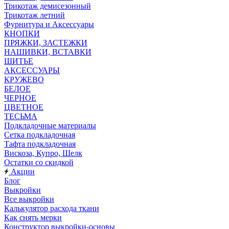
Трикотаж демисезонный
Трикотаж летний
Фурнитура и Аксессуары
КНОПКИ
ПРЯЖКИ, ЗАСТЕЖКИ
НАШИВКИ, ВСТАВКИ
ШИТЬЕ
АКСЕССУАРЫ
КРУЖЕВО
БЕЛОЕ
ЧЕРНОЕ
ЦВЕТНОЕ
ТЕСЬМА
Подкладочные материалы
Сетка подкладочная
Тафта подкладочная
Вискоза, Купро, Шелк
Остатки со скидкой
Акции
Блог
Выкройки
Все выкройки
Калькулятор расхода ткани
Как снять мерки
Конструктор выкройки-основы