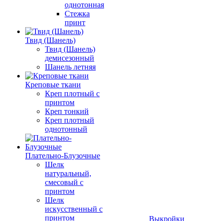
однотонная
Стежка
принт
Твид (Шанель)
Твид (Шанель)
демисезонный
Шанель летняя
Креповые ткани
Креп плотный с
принтом
Креп тонкий
Креп плотный
однотонный
Плательно-Блузочные
Шелк
натуральный,
смесовый с
принтом
Шелк
искусственный с
принтом
Выкройки