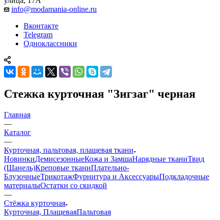
улица, 17А
info@modamania-online.ru
Вконтакте
Telegram
Одноклассники
Стежка курточная "Зигзаг" черная
Главная
—
Каталог
—
Курточная, пальтовая, плащевая ткани
Новинки
Демисезонные
Кожа и Замша
Нарядные ткани
Твид
(Шанель)
Креповые ткани
Плательно-
Блузочные
Трикотаж
Фурнитура и Аксессуары
Подкладочные
материалы
Остатки со скидкой
—
Стёжка курточная
Курточная, Плащевая
Пальтовая