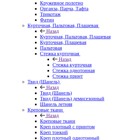
Кружевное полотно
Органза, Парча, Тафта
Трикотаж
Фатин
Курточная, Пальтовая, Плащевая
Назад
Курточная, Пальтовая, Плащевая
Курточная, Плащевая
Пальтовая
Стежка курточная
Назад
Стежка курточная
Стежка однотонная
Стежка принт
Твид (Шанель)
Назад
Твид (Шанель)
Твид (Шанель) демисезонный
Шанель летняя
Креповые ткани
Назад
Креповые ткани
Креп плотный с принтом
Креп тонкий
Креп плотный однотонный