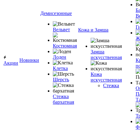
Ба
Демисезонные
В
Г
Вельвет
Кожа и Замша
Ж
Костюмная
Замша
Лоден
искусственная
Новинки
К
Акции
п
Клетка
Кожа
Шерсть
искусственная
Стежка
О
П
Стежка
Т
бархатная
Т
Ф