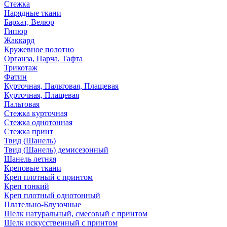
Стежка
Нарядные ткани
Бархат, Велюр
Гипюр
Жаккард
Кружевное полотно
Органза, Парча, Тафта
Трикотаж
Фатин
Курточная, Пальтовая, Плащевая
Курточная, Плащевая
Пальтовая
Стежка курточная
Стежка однотонная
Стежка принт
Твид (Шанель)
Твид (Шанель) демисезонный
Шанель летняя
Креповые ткани
Креп плотный с принтом
Креп тонкий
Креп плотный однотонный
Плательно-Блузочные
Шелк натуральный, смесовый с принтом
Шелк искусственный с принтом